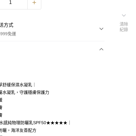
清除
送方式
紀錄
999免運
次付款
付款
草舒緩保濕水凝乳｜
屬水凝乳，守護穩膚保護力
緩
膚
膚
y
輕水感純物理防曬乳SPF50★★★★★｜
電子錢包
防曬，海洋友善配方