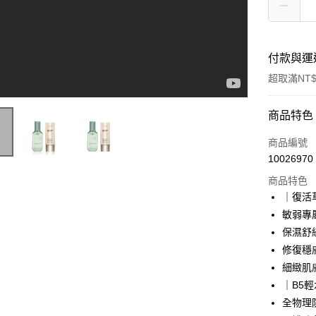
付款與運
超取滿NT$
付款方式
商品特色
信用卡一
商品編號
10026970
超商取貨
商品特色
LINE Pay
｜復活
敏弱專
Apple Pay
保濕舒
悠遊付
修復穩
細緻肌
Google Pa
｜B5
網路銀行/
全物理
相關說明