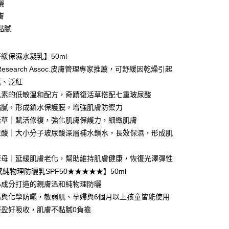
曬
 (MYR) 付款，結帳時商品金額可能因匯率變動而有所調整。
分期
膚
黏膩
你分期使用說明】
享後付
由台灣大哥大提供，台灣大哥大用戶可立即使用無須另外申請。
緩保濕水凝乳】50ml
式選擇「大哥付你分期」，訂單成立後會自動跳轉到大哥付的交易
證手機門號後，選擇欲分期的期數、繳款截止日，確認付款後即
FTEE先享後付」】
 Research Assoc.皮膚管理專家推薦，可舒緩因乾燥引起
。
先享後付是「在收到商品之後才付款」的支付方式。 讓您購物簡單
感、泛紅
准額度、可分期數及費用金額請依後續交易確認頁面所載為準。
心！
立30分鐘內，如未前往確認交易或遇審核未通過，訂單將自動取
色素的低敏溫和配方，奇蹟復活草搭配七重玻尿酸
：不需註冊會員、不需綁卡、不需儲值。
「轉專審核」未通過狀況，表示未達大哥付你分期系統評分，恕
：只要手機號碼，簡訊認證，即可結帳。
黏膩，形成鎖水保護膜，增強肌膚防禦力
評估內容。
：先確認商品／服務後，再付款。
活草｜賦活修復，強化肌膚保護力，細緻肌膚
式說明】
項不併入電信帳單，「大哥付你分期」於每月結算日後寄送繳費提
EE先享後付」結帳流程】
尿酸｜大小分子玻尿酸深層補水鎖水，長效保濕，形成肌
方式選擇「AFTEE先享後付」後，將跳轉至「AFTEE先享後
付款
訊連結打開帳單後，可選擇「超商條碼／台灣大直營門市／銀行轉
頁面，進行簡訊認證並確認金額後，即可完成結帳。
付／iPASS MONEY」等通路繳費。
酵母｜延緩肌膚老化，幫助維持肌膚健康，恢復光澤彈性
0，滿NT$999(含以上)免運費
成立數日內，您將收到繳費通知簡訊。
費通知簡訊後14天內，點擊此簡訊中的連結，可透過四大超商
感純物理防曬乳SPF50★★★★★】50ml
項】
網路銀行／等多元方式進行付款，方視為交易完成。
家取貨
心成分打造的親膚溫和純物理防曬
係由「台灣大哥大股份有限公司」（以下簡稱本公司）所提供，讓
：結帳手續完成當下不需立刻繳費，但若您需要取消訂單，請聯
0，滿NT$1,880(含以上)免運費
易時，得透過本服務購買商品或服務，並由商店將買賣／分期付
精與化學防曬，敏弱肌、孕婦與6個月以上孩童皆能使用
的店家。未經商家同意取消之訂單仍視為有效，需透過AFTEE
金債權讓與本公司後，依約使用本公司帳單繳交帳款。
繳納相關費用。
輕盈好吸收，肌膚不黏膩0負擔
貨付款
意付款使用「大哥付你分期」之契約關係目的，商店將以您的個人
否成功請以「AFTEE先享後付 」之結帳頁面顯示為準，若有關於
含姓名、電話或地址）提供予台灣大哥大進項蒐集、處理及利
功／繳費後需取消欲退款等相關疑問，請聯繫「AFTEE先享後
0，滿NT$2,000(含以上)免運費