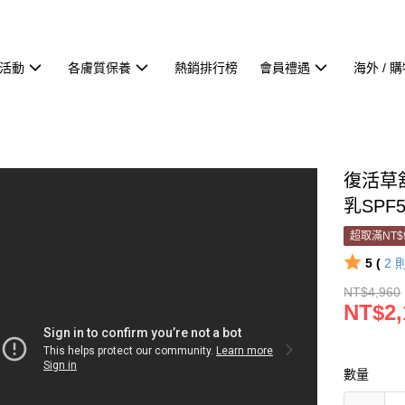
活動
各膚質保養
熱銷排行榜
會員禮遇
海外 / 
復活草
乳SPF
超取滿NT$
5 (
2
NT$4,960
NT$2,
數量