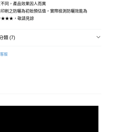
公司與您本人進行分期帳單所需資料之確認、核對及更正。
援中心」
https://netprotections.freshdesk.com/support/home
質不同，產品效果因人而異
戶服務條款，請詳閱以下連結：
https://oppay.tw/userRule
爾富取貨
裝印刷之防曬為初始預估值，實際檢測防曬效能為
項】
0，滿NT$1,880(含以上)免運費
★★★★★，敬請見諒
恩沛科技股份有限公司提供之「AFTEE先享後付」服務完成之
依本服務之必要範圍內提供個人資料，並將交易相關給付款項請
付款
讓予恩沛科技股份有限公司。
個人資料處理事宜，請瀏覽以下網址：
0，滿NT$2,000(含以上)免運費
類 (7)
ee.tw/terms/#terms3
年的使用者請事先徵得法定代理人或監護人之同意方可使用
1取貨
ew Arrival
復活草舒緩保濕水凝乳
E先享後付」，若未經同意申辦者引起之損失，本公司不負相關責
客服
0，滿NT$1,880(含以上)免運費
ll Products
AFTEE先享後付」時，將依據個別帳號之用戶狀況，依本公司
便利帶)
核予不同之上限額度；若仍有額度不足之情形，本公司將視審查
y Function
保濕舒緩
用戶進行身份認證。
0，滿NT$1,880(含以上)免運費
一人註冊多個帳號或使用他人資訊註冊。若發現惡意使用之情
kin Texture
敏弱肌
科技股份有限公司將有權停止該用戶之使用額度並採取法律行
ew Arrival
B5輕水感純物理防曬乳
00，滿NT$2,000(含以上)免運費
★★★★★
付款
B5輕水感純物理防曬乳SPF50★★★★★
00，滿NT$2,000(含以上)免運費
乳液
復活草舒緩保濕水凝乳
(日韓地區請提供英文收件地址及姓名，韓國址末
查看運費
件人的個人通關碼)