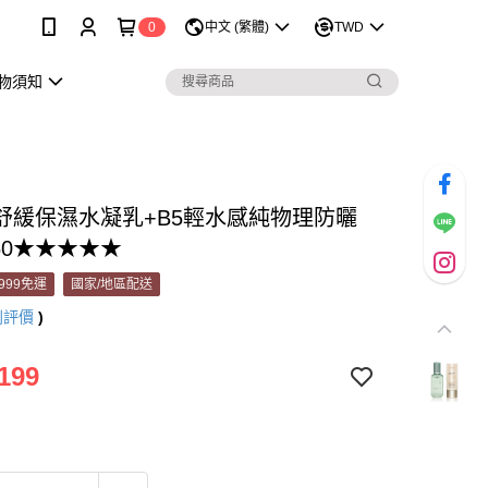
0
中文 (繁體)
TWD
購物須知
舒緩保濕水凝乳+B5輕水感純物理防曬
50★★★★★
999免運
國家/地區配送
則評價
)
199