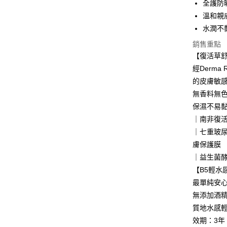
全護防
支援用馬幣
大哥付你
溫和親
相關說明
水潤不
【大哥付
銷售重點
AFTEE先
1.本服務
【復活草舒
2.付款方
相關說明
流程，驗
【關於「A
經Derma
ATM付款
完成交易
AFTEE
的皮膚敏
3.實際核
便利好安
4.訂單成
貨到付款
無香料無
１．簡單
消。如遇
２．便利
保濕不易
無法說明
３．安心
｜南非復
【繳款方
運送方式
1.分期款
【「AFT
｜七重玻
醒簡訊。
１．於結帳
膚保護膜
全家取貨
2.透過簡
付」結帳
帳／街口支
｜益生菌
每筆NT$8
２．訂單
３．收到繳
【B5輕水
【注意事
／ATM／
付款後全
最單純安
1.本服務
※ 請注意
每筆NT$8
用戶於交
無添加酒
絡購買商品
款買賣價
先享後付
質地水感
萊爾富取
2.基於同
※ 交易是
效期：3年
資料（包
是否繳費成
每筆NT$8