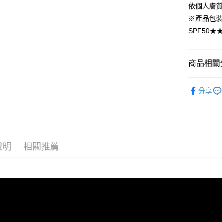
用，由本
付客戶支
依個人膚
3.完整用
付款後萊
※產品包
【注意事
每筆NT$8
SPF50
１．透過由
交易，需
7-11取貨
求債權轉
２．關於
每筆NT$8
商品相關分
https://aft
３．未成
付款後7-1
｜新品上市｜N
「AFTE
分享
每筆NT$8
任。
｜全站商品｜A
４．使用「
台灣宅配(
即時審查
｜功能需求｜B
結果請求
每筆NT$8
５．嚴禁
｜膚質選擇｜S
形，恩沛
離島宅配
說明
相關推薦
動。
｜新品上市｜N
每筆NT$1
SPF50
宅配貨到
．防曬
每筆NT$1
．乳霜／
海外配送
端請提供收