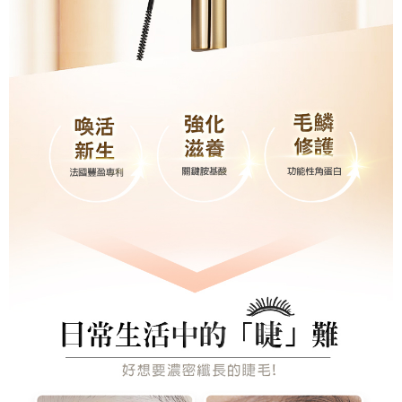
【Nota Penting】
1. Perkhidmatan ini disediakan oleh "Taiwan Mobile Co., Ltd." untuk
membolehkan pengguna membeli produk atau perkhidmatan melalui
perkhidmatan ini semasa transaksi, dan kedai akan menyerahkan hak
tuntutan harga jual/beli ansuran kepada syarikat ini untuk membayar bil
menggunakan bil syarikat ini.
2. Berdasarkan tujuan kontrak persetujuan pembayaran menggunakan
"Pembayaran Ansuran Gogo", kedai akan memberikan maklumat peribadi
anda (termasuk nama, telefon atau alamat) kepada Taiwan Mobile untuk
pengumpulan, pemprosesan dan penggunaan, untuk pengesahan,
semakan dan pembetulan data yang diperlukan untuk bil ansuran oleh
Taiwan Mobile.
3. Sila baca syarat perkhidmatan pengguna secara lengkap melalui
pautan berikut: https://oppay.tw/userRule