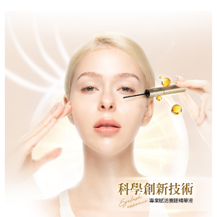
bar kedai serbaneka, kedai runcit Taiwan Mobile, pemindahan bank,
7-11取貨付款
JKOPay, atau iPASS MONEY.
Kedua, Sekatan Pembayaran
NT$80/pesanan | Penghantaran percuma untuk pesanan
1. Jumlah yang diperakui untuk pengguna kali pertama boleh sehingga
[Nota Penting]
NT$2,000 atau lebih
NT$10,000. Amaun diperakui sebenar yang diluluskan akan berdasarkan
keputusan pensijilan dan semakan oleh AFTEE.
Perkhidmatan ini disediakan oleh Taiwan Mobile Co., Ltd. (“Syarikat”),
付款後7-11取貨
2. Amaun perbelanjaan minimum mestilah lebih besar daripada NT$20.
yang membolehkan pelanggan membeli barangan atau perkhidmatan
3. Pada masa ini hanya tersedia untuk ahli Taiwan.
NT$80/pesanan | Penghantaran percuma untuk pesanan
melalui perkhidmatan ini pada masa transaksi. Hasil daripada pembelian
atau pembayaran ansuran akan dipindahkan oleh peniaga kepada
NT$1,880 atau lebih
Ketiga, Syarat Perkhidmatan
Syarikat, dan pelanggan hendaklah membuat pembayaran mengikut
Perkhidmatan AFTEE Beli Sekarang Bayar Kemudian disediakan oleh NP
perjanjian menggunakan sistem bil Syarikat.
台灣宅配(便利帶)
Taiwan, Inc. dan AFTEE akan membuat bil kepada pengguna. AFTEE
akan menggunakan data peribadi yang dikumpul (termasuk nama
NT$80/pesanan | Penghantaran percuma untuk pesanan
Untuk memenuhi hubungan kontrak yang terjalin melalui persetujuan
pembeli, no. telefon, nama penerima, no. telefon, alamat penerima) untuk
penggunaan OP Pay Later, peniaga akan memberikan maklumat peribadi
NT$1,880 atau lebih
penggunaan perkhidmatan. Sila rujuk kepada "Penyata Pengumpulan
anda (termasuk nama, nombor telefon, atau alamat) kepada Syarikat bagi
Data Peribadi, Pemprosesan, Penggunaan"
tujuan pengumpulan, pemprosesan dan penggunaan data yang
離島宅配
(https://aftee.tw/privacypolicy/
) untuk maklumat lanjut.
diperlukan untuk pengebilan ansuran, termasuk pengesahan,
NT$100/pesanan | Penghantaran percuma untuk pesanan
pengesahan semula dan pembetulan.
Jumlah yang diperakui untuk pengguna kali pertama yang lulus
NT$2,000 atau lebih
kelulusan boleh sehingga NT$10,000. Jika pengguna tidak membuat
Untuk terma perkhidmatan penuh, sila rujuk pautan berikut:
pembayaran dalam tempoh tersebut, yuran pembayaran lewat sebanyak
https://oppay.tw/userRule
" target="_blank" class="link revert-
宅配貨到付款
20% setahun akan dikenakan. Pengguna bawah umur dikehendaki
style">https://oppay.tw/userRule
mendapatkan kebenaran daripada ibu bapa atau penjaga yang sah
NT$100/pesanan | Penghantaran percuma untuk pesanan
untuk menggunakan AFTEE.
【Panduan Penggunaan Pembayaran Ansuran Gogo】
NT$2,000 atau lebih
1. Perkhidmatan ini disediakan oleh Taiwan Mobile, pengguna telefon
Sila hubungi NP Taiwan Inc. di
cs_tw@netprotections.co.jp
jika anda