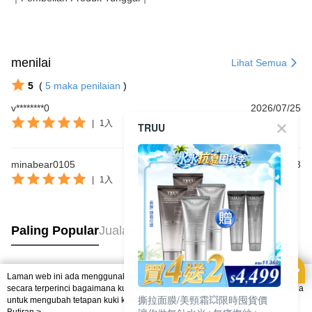
menilai
Lihat Semua
5
(
5
maka penilaian
)
v********0
2026/07/25
|
1入
TRUU
minabear0105
2025/11/03
|
1入
Paling Popular
Jualan paling laris
Laman web ini ada menggunakan kuki. Sekiranya anda ingin mengetahui
Tag Popular
secara terperinci bagaimana kuki digunakan di laman web ini, dan bagaimana
撕拉面膜/美頸霜💥限時囤貨價
untuk mengubah tetapan kuki komputer anda. Jika anda tidak mahu