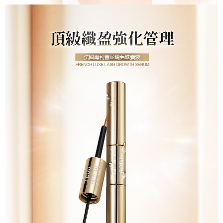
mudah alih boleh segera menggunakan tanpa perlu memohon lagi.
海外配送(日韓地區請提供英文收件地址及姓
Kadar Penghantaran
mempunyai sebarang kebimbangan mengenai pemprosesan dan
(Hanya untuk nombor langganan peribadi, tidak terbuka untuk syarikat
penggunaan pada data peribadi. Jika anda tidak bersetuju dengan data
名，韓國址末端請提供收件人的個人通關碼)
dan kad prabayar)
peribadi yang disenaraikan seperti di atas akan dikumpul dan digunakan
2. Pilihan kaedah pembayaran "Pembayaran Ansuran Gogo", selepas
oleh AFTEE, sila jangan gunakan perkhidmatan ini.
海外配送 (新馬專屬)
Kadar Penghantaran
pesanan ditubuhkan, akan secara automatik dialihkan ke proses
transaksi Gogo, selepas pengesahan nombor telefon, pilih bilangan
海外配送(中國)
Kadar Penghantaran
ansuran yang diingini, tarikh akhir pembayaran, dan setelah
mengesahkan pembayaran, transaksi akan selesai.
3. Jumlah kelulusan sebenar, bilangan ansuran dan jumlah bayaran
adalah berdasarkan halaman pengesahan transaksi seterusnya.
4. Dalam masa 30 minit selepas pesanan ditubuhkan, jika tidak pergi
untuk mengesahkan transaksi atau jika tidak lulus semakan, pesanan
akan dibatalkan secara automatik. Jika terdapat situasi "pindah untuk
semakan khusus" yang tidak lulus, ini menunjukkan bahawa sistem
penilaian tidak mencukupi, tiada penjelasan mengenai kandungan
penilaian boleh diberikan.
【Penerangan Kaedah Pembayaran】
1. Pembayaran ansuran tidak digabungkan dalam bil telekomunikasi,
"Pembayaran Ansuran Gogo" akan menghantar SMS peringatan
pembayaran selepas tarikh penyelesaian bulanan.
2. Melalui pautan SMS untuk membuka bil, anda boleh memilih untuk
membayar melalui "Kod bar kedai serbaneka / Kedai rasmi Taiwan
Mobile / Pemindahan bank / Pembayaran J街口 / iPASS MONEY" dan
saluran lain.