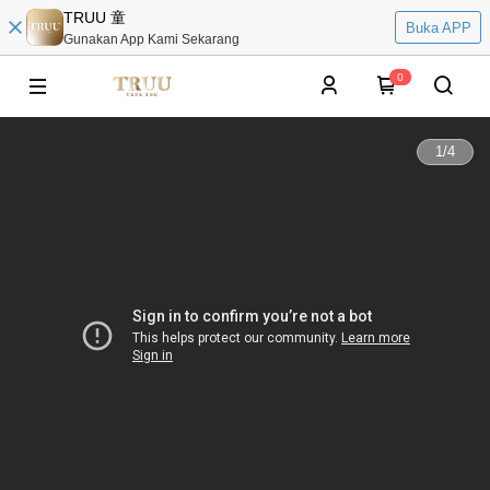
TRUU 童
Buka APP
Gunakan App Kami Sekarang
0
1
/
4