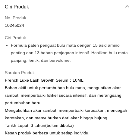
Ciri Produk
Kad Kredit (Bayaran Penuh)
No. Produk
Pengambilan di Kedai Serbaneka
10245024
LINE Pay
Ciri Produk
Apple Pay
Formula paten penguat bulu mata dengan 15 asid amino
penting dan 13 bahan penjagaan intensif. Hasilkan bulu mata
Easy Wallet
panjang, lentik, dan bervolume.
Google Pay
Sorotan Produk
Perbankan Dalam Talian/eWallet
French Luxe Lash Growth Serum：10ML
Deskripsi
Bahan aktif untuk pertumbuhan bulu mata, menguatkan akar
Sokongan pembayaran dalam Ringgit Malaysia (MYR), jumlah produk
OP Pay Later
rambut, memperbaiki folikel secara intensif, dan merangsang
mungkin diselaraskan disebabkan turun naik kadar pertukaran semasa
pembayaran.
Deskripsi
pertumbuhan baru.
[Terma Penggunaan untuk OP Pay Later]
Mengukuhkan akar rambut, memperbaiki kerosakan, mencegah
AFTEE
keretakan, dan menyuburkan dari akar hingga hujung.
Perkhidmatan ini disediakan oleh Taiwan Mobile dan tersedia untuk
Deskripsi
Tarikh Luput: 3 tahun(belum dibuka)
pengguna Taiwan Mobile tanpa memerlukan permohonan tambahan.
Pertama, Mengenai Perkhidmatan AFTEE Beli Sekarang Bayar Kemudian
Pemindahan ATM
Kesan produk berbeza untuk setiap individu.
1. Dengan memilih AFTEE sebagai kaedah pembayaran, mesej