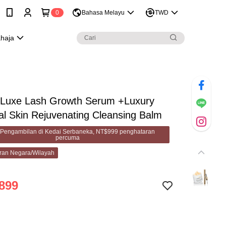
0
Bahasa Melayu
TWD
ahaja
 Luxe Lash Growth Serum +Luxury
al Skin Rejuvenating Cleansing Balm
Pengambilan di Kedai Serbaneka, NT$999 penghataran
percuma
ran Negara/Wilayah
899