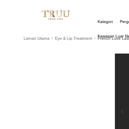
Kategori
Perg
Kawasan Luar N
Laman Utama
Eye & Lip Treatment
French Luxe La