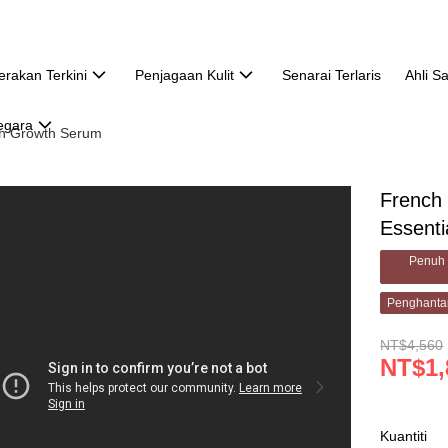
erakan Terkini
Penjagaan Kulit
Senarai Terlaris
Ahli S
egara
sh Growth Serum
French
Essenti
Penuh 
Penghanta
NT$4,560
NT$1,
Kuantiti