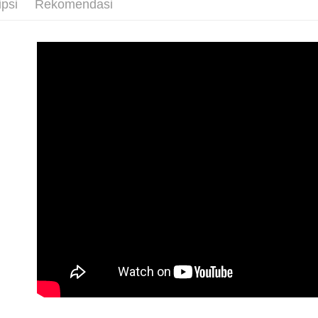
ipsi
Rekomendasi
bagaimanap
NT$1,880 
tidak dipe
dan mendaf
pembayara
萊爾富取
[Arahan P
NT$80/pes
Tempoh pe
Pembayaran
ditambah d
NT$2,000 
berasingan
Anda bole
pembayaran
menerima 
付款後萊
boleh men
NT$80/pes
Selepas me
produk pr
menyelesai
NT$1,880 
lebih lama
kod bar ke
pembayara
JKOPay, a
pesanan.
7-11取貨
NT$80/pes
[Nota Pent
Kedua, Se
NT$2,000 
1. Jumlah 
Perkhidmata
NT$10,000.
yang memb
付款後7-1
berdasarka
melalui pe
2. Amaun p
NT$80/pes
pembelian
3. Pada ma
kepada Sy
NT$1,880 
mengikut p
Ketiga, Sy
台灣宅配(
Perkhidma
Untuk meme
NP Taiwan
NT$80/pes
penggunaa
akan meng