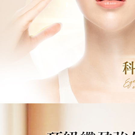
penilaian 
penilaian 
【Peneran
1. Pembaya
"Pembayar
pembayaran
2. Melalui
membayar m
Mobile / 
saluran lai
【Nota Pe
1. Perkhid
membolehk
perkhidmat
tuntutan h
menggunaka
2. Berdas
"Pembayar
peribadi a
Mobile un
pengesahan
ansuran ol
3. Sila ba