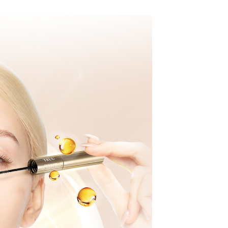
nda (termasuk nama, nombor telefon, atau alamat) kepada
atau lebih
o. telefon, nama penerima, no. telefon, alamat penerima)
bagi tujuan pengumpulan, pemprosesan dan penggunaan data
gunaan perkhidmatan. Sila rujuk kepada "Penyata
lukan untuk pengebilan ansuran, termasuk pengesahan,
an Data Peribadi, Pemprosesan, Penggunaan"
n semula dan pembetulan.
ee.tw/privacypolicy/
) untuk maklumat lanjut.
sanan | Penghantaran percuma untuk pesanan
atau lebih
a perkhidmatan penuh, sila rujuk pautan berikut:
g diperakui untuk pengguna kali pertama yang lulus
pay.tw/userRule
" target="_blank" class="link revert-
boleh sehingga NT$10,000. Jika pengguna tidak membuat
s://oppay.tw/userRule
付款
n dalam tempoh tersebut, yuran pembayaran lewat sebanyak
un akan dikenakan. Pengguna bawah umur dikehendaki
sanan | Penghantaran percuma untuk pesanan
 Penggunaan Pembayaran Ansuran Gogo】
an kebenaran daripada ibu bapa atau penjaga yang sah
atau lebih
matan ini disediakan oleh Taiwan Mobile, pengguna telefon
ggunakan AFTEE.
h boleh segera menggunakan tanpa perlu memohon lagi.
(日韓地區請提供英文收件地址及姓
uk nombor langganan peribadi, tidak terbuka untuk syarikat
Kadar Penghantaran
gi NP Taiwan Inc. di
cs_tw@netprotections.co.jp
jika anda
abayar)
 sebarang kebimbangan mengenai pemprosesan dan
址末端請提供收件人的個人通關碼)
n kaedah pembayaran "Pembayaran Ansuran Gogo", selepas
 pada data peribadi. Jika anda tidak bersetuju dengan data
tubuhkan, akan secara automatik dialihkan ke proses
ang disenaraikan seperti di atas akan dikumpul dan
(新馬專屬)
Kadar Penghantaran
Gogo, selepas pengesahan nombor telefon, pilih bilangan
oleh AFTEE, sila jangan gunakan perkhidmatan ini.
ng diingini, tarikh akhir pembayaran, dan setelah
中國)
Kadar Penghantaran
an pembayaran, transaksi akan selesai.
kelulusan sebenar, bilangan ansuran dan jumlah bayaran
dasarkan halaman pengesahan transaksi seterusnya.
asa 30 minit selepas pesanan ditubuhkan, jika tidak pergi
esahkan transaksi atau jika tidak lulus semakan, pesanan
alkan secara automatik. Jika terdapat situasi "pindah untuk
usus" yang tidak lulus, ini menunjukkan bahawa sistem