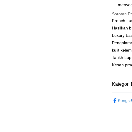
Perbankan
menyeg
Deskripsi
Sorotan P
Sokongan 
OP Pay La
mungkin di
French L
pembayara
Deskripsi
Hasilkan b
[Terma Pe
AFTEE
Luxury Es
Perkhidmat
Deskripsi
Pengalama
pengguna 
Pertama, 
kulit kele
Pemindah
Kemudian
Tarikh Lup
Jika anda 
1. Dengan
akan menga
Tunai sem
pengesaha
Kesan prod
Later sele
2. Anda b
mudah alih
3. Tiada b
akhir pemb
dihantar k
Pilihan 
Kategori 
pembayara
4. Setela
manakala a
全家取貨
Had kredit
Eye & Lip
AFTEE.
NT$80/pes
yang diken
Kongsi
5. Tiada b
｜New Arr
pada hala
pembayara
NT$999 at
dalam tal
Cleanser
Jika trans
aplikasi A
付款後全
dibuat, at
｜New Arr
NT$80/pes
akan dibat
Sila ambil
peringkat 