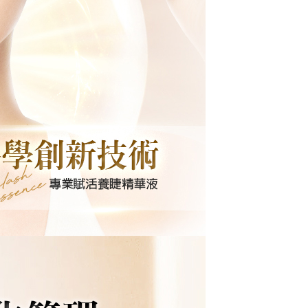
tidak mencukupi, tiada penjelasan mengenai kandungan
boleh diberikan.
gan Kaedah Pembayaran】
ran ansuran tidak digabungkan dalam bil telekomunikasi,
an Ansuran Gogo" akan menghantar SMS peringatan
 selepas tarikh penyelesaian bulanan.
 pautan SMS untuk membuka bil, anda boleh memilih untuk
elalui "Kod bar kedai serbaneka / Kedai rasmi Taiwan
Pemindahan bank / Pembayaran J街口 / iPASS MONEY" dan
n.
nting】
matan ini disediakan oleh "Taiwan Mobile Co., Ltd." untuk
an pengguna membeli produk atau perkhidmatan melalui
an ini semasa transaksi, dan kedai akan menyerahkan hak
arga jual/beli ansuran kepada syarikat ini untuk membayar bil
n bil syarikat ini.
arkan tujuan kontrak persetujuan pembayaran menggunakan
an Ansuran Gogo", kedai akan memberikan maklumat
nda (termasuk nama, telefon atau alamat) kepada Taiwan
tuk pengumpulan, pemprosesan dan penggunaan, untuk
, semakan dan pembetulan data yang diperlukan untuk bil
eh Taiwan Mobile.
ca syarat perkhidmatan pengguna secara lengkap melalui