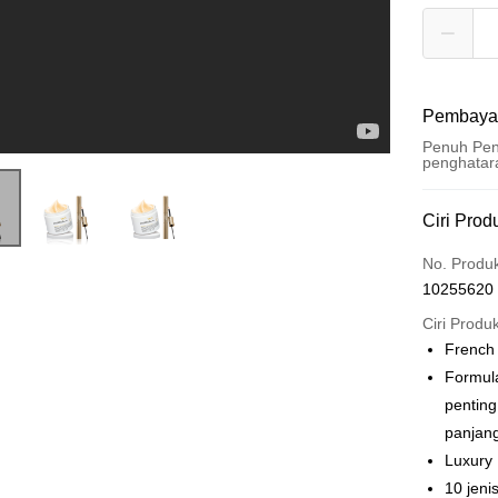
Pembaya
Penuh Pen
penghatar
Kaedah 
Ciri Prod
Kad Kredi
No. Produ
10255620
Pengambil
Ciri Produ
LINE Pay
French
Formul
Apple Pay
penting
Easy Walle
panjang
Luxury 
Google Pa
10 jen