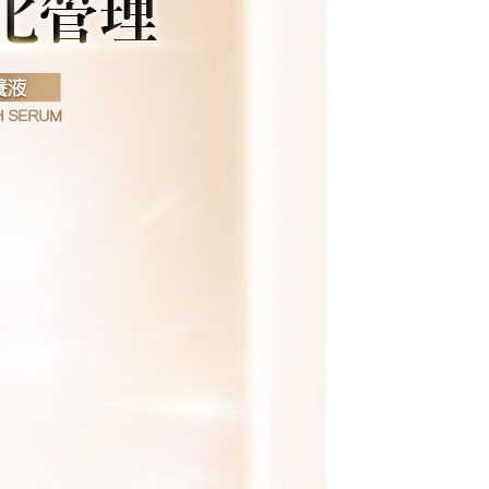
kut: https://oppay.tw/userRule