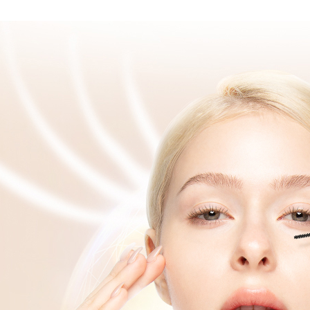
peribadi a
NT$1,880 
pembeli, n
Syarikat 
untuk peng
yang diper
離島宅配
Pengumpul
pengesaha
(https://aft
NT$100/pe
NT$2,000 
Untuk term
Jumlah yan
https://op
kelulusan 
style">http
宅配貨到
pembayara
20% setah
NT$100/pe
【Panduan
mendapatk
NT$2,000 
1. Perkhid
untuk men
mudah ali
海外配送
(Hanya unt
Sila hubun
dan kad pr
mempunyai
名，韓國
2. Piliha
penggunaan
pesanan di
peribadi y
海外配送 
transaksi 
digunakan 
ansuran ya
海外配送(
mengesahk
3. Jumlah 
adalah ber
4. Dalam m
untuk meng
akan dibat
semakan kh