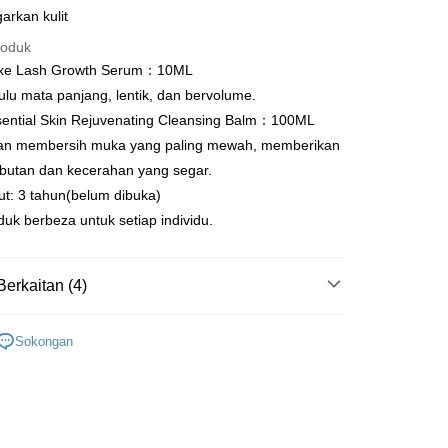
 Dalam Talian/eWallet
arkan kulit
roduk
pembayaran dalam Ringgit Malaysia (MYR), jumlah produk
ter
selaraskan disebabkan turun naik kadar pertukaran semasa
uxe Lash Growth Serum：10ML
n.
ulu mata panjang, lentik, dan bervolume.
nggunaan untuk OP Pay Later]
sential Skin Rejuvenating Cleansing Balm：100ML
an ini disediakan oleh Taiwan Mobile dan tersedia untuk
n membersih muka yang paling mewah, memberikan
Taiwan Mobile tanpa memerlukan permohonan tambahan.
Mengenai Perkhidmatan AFTEE Beli Sekarang Bayar
mbutan dan kecerahan yang segar.
an ATM
ut: 3 tahun(belum dibuka)
memilih OP Pay Later sebagai kaedah pembayaran, sistem
 memilih AFTEE sebagai kaedah pembayaran, mesej
rahkan anda secara automatik ke proses transaksi OP Pay
asa Penghantaran
n AFTEE akan muncul.
uk berbeza untuk setiap individu.
pas pesanan dibuat. Anda perlu mengesahkan nombor telefon
oleh meneruskan pembayaran selepas pengesahan SMS.
 anda, memilih bilangan ansuran, dan menetapkan tarikh
ayaran diperlukan apabila pesanan disahkan. Produk akan
ayaran. Transaksi akan dianggap selesai setelah
e alamat yang ditetapkan.
Penghantaran
Berkaitan (4)
n disahkan.
h pesanan disahkan, anda akan menerima SMS pembayaran
hli aplikasi akan menerima pemberitahuan tolak aplikasi
付款
 yang diluluskan, tempoh ansuran yang tersedia, dan yuran
 Treatment
French Luxe Lash Growth Serum
anan | Penghantaran percuma untuk pesanan
akan adalah tertakluk kepada maklumat yang dinyatakan
Sokongan
ayaran diperlukan apabila anda menerima produk. Sila buat
ival｜
Essential Cleansing Balm
man pengesahan transaksi seterusnya.
n di empat kedai serbaneka utama, ATM atau perbankan
au lebih
ian dengan SMS pembayaran atau pemberitahuan tolak
／Makeup Remover
Skin Cleansing Balm
aksi tidak disahkan dalam masa 30 minit selepas pesanan
FTEE.
家取貨
au jika permohonan gagal dalam proses semakan, pesanan
ival｜
Lash Growth Serum
anan | Penghantaran percuma untuk pesanan
alkan secara automatik. Jika permohonan gagal pada
 perhatian bahawa tempoh pembayaran adalah 14 hari. Walau
"semakan manual", ini bermakna kriteria pemarkahan sistem