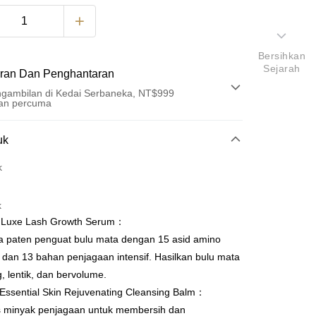
Bersihkan
Sejarah
ran Dan Penghantaran
gambilan di Kedai Serbaneka, NT$999
an percuma
Pembayaran
uk
t (Bayaran Penuh)
k
an di Kedai Serbaneka
k
 Luxe Lash Growth Serum：
a paten penguat bulu mata dengan 15 asid amino
 dan 13 bahan penjagaan intensif. Hasilkan bulu mata
t
, lentik, dan bervolume.
Essential Skin Rejuvenating Cleansing Balm：
y
is minyak penjagaan untuk membersih dan