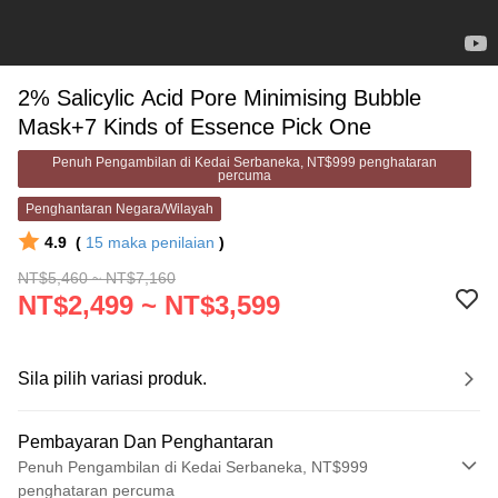
2% Salicylic Acid Pore Minimising Bubble
Mask+7 Kinds of Essence Pick One
Penuh Pengambilan di Kedai Serbaneka, NT$999 penghataran
percuma
Penghantaran Negara/Wilayah
4.9
(
15
maka penilaian
)
NT$5,460 ~ NT$7,160
NT$2,499 ~ NT$3,599
Sila pilih variasi produk.
Pembayaran Dan Penghantaran
Penuh Pengambilan di Kedai Serbaneka, NT$999
penghataran percuma