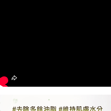
1. Perkhidmatan ini disediakan oleh Taiwan Mobile, pengguna telefon
Sila hubungi NP Taiwan Inc. di
cs_tw@netprotections.co.jp
jika anda
mudah alih boleh segera menggunakan tanpa perlu memohon lagi.
海外配送(日韓地區請提供英文收件地址及姓
Kadar Penghantaran
mempunyai sebarang kebimbangan mengenai pemprosesan dan
(Hanya untuk nombor langganan peribadi, tidak terbuka untuk syarikat
penggunaan pada data peribadi. Jika anda tidak bersetuju dengan data
名，韓國址末端請提供收件人的個人通關碼)
dan kad prabayar)
peribadi yang disenaraikan seperti di atas akan dikumpul dan digunakan
2. Pilihan kaedah pembayaran "Pembayaran Ansuran Gogo", selepas
oleh AFTEE, sila jangan gunakan perkhidmatan ini.
海外配送 (新馬專屬)
Kadar Penghantaran
pesanan ditubuhkan, akan secara automatik dialihkan ke proses
transaksi Gogo, selepas pengesahan nombor telefon, pilih bilangan
海外配送(中國)
Kadar Penghantaran
ansuran yang diingini, tarikh akhir pembayaran, dan setelah
mengesahkan pembayaran, transaksi akan selesai.
3. Jumlah kelulusan sebenar, bilangan ansuran dan jumlah bayaran
adalah berdasarkan halaman pengesahan transaksi seterusnya.
4. Dalam masa 30 minit selepas pesanan ditubuhkan, jika tidak pergi
untuk mengesahkan transaksi atau jika tidak lulus semakan, pesanan
akan dibatalkan secara automatik. Jika terdapat situasi "pindah untuk
semakan khusus" yang tidak lulus, ini menunjukkan bahawa sistem
penilaian tidak mencukupi, tiada penjelasan mengenai kandungan
penilaian boleh diberikan.
【Penerangan Kaedah Pembayaran】
1. Pembayaran ansuran tidak digabungkan dalam bil telekomunikasi,
"Pembayaran Ansuran Gogo" akan menghantar SMS peringatan
pembayaran selepas tarikh penyelesaian bulanan.
2. Melalui pautan SMS untuk membuka bil, anda boleh memilih untuk
membayar melalui "Kod bar kedai serbaneka / Kedai rasmi Taiwan
Mobile / Pemindahan bank / Pembayaran J街口 / iPASS MONEY" dan