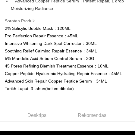
Pertama, Mengenai Perkhidmatan AFTEE Beli Sekarang Bayar Kemudian
｜Advanced Copper Peptide Serum｜Patent Repair, 1 drop
Pemindahan ATM
1. Dengan memilih AFTEE sebagai kaedah pembayaran, mesej
Moisturizing Radiance
Jika anda memilih OP Pay Later sebagai kaedah pembayaran, sistem
pengesahan AFTEE akan muncul.
akan mengarahkan anda secara automatik ke proses transaksi OP Pay
Tunai semasa Penghantaran
2. Anda boleh meneruskan pembayaran selepas pengesahan SMS.
Later selepas pesanan dibuat. Anda perlu mengesahkan nombor telefon
Sorotan Produk
3. Tiada bayaran diperlukan apabila pesanan disahkan. Produk akan
mudah alih anda, memilih bilangan ansuran, dan menetapkan tarikh
dihantar ke alamat yang ditetapkan.
2% Salicylic Bubble Mask：120ML
Pilihan Penghantaran
akhir pembayaran. Transaksi akan dianggap selesai setelah pembayaran
4. Setelah pesanan disahkan, anda akan menerima SMS pembayaran
Pro Perfection Repair Essence：45ML
disahkan.
manakala ahli aplikasi akan menerima pemberitahuan tolak aplikasi
全家取貨付款
Intensive Whitening Dark Spot Corrector：30ML
AFTEE.
Had kredit yang diluluskan, tempoh ansuran yang tersedia, dan yuran
NT$80/pesanan | Penghantaran percuma untuk pesanan
5. Tiada bayaran diperlukan apabila anda menerima produk. Sila buat
Soothing Relief Calming Repair Essence：34ML
yang dikenakan adalah tertakluk kepada maklumat yang dinyatakan
pembayaran di empat kedai serbaneka utama, ATM atau perbankan
NT$999 atau lebih
pada halaman pengesahan transaksi seterusnya.
5% Mandelic Acid Sebum Control Serum：30G
dalam talian dengan SMS pembayaran atau pemberitahuan tolak aplikasi
AFTEE.
45 Pores Refining Blemish Treatment Essence：10ML
付款後全家取貨
Jika transaksi tidak disahkan dalam masa 30 minit selepas pesanan
Copper Peptide Hyaluronic Hydrating Repair Essence：45ML
dibuat, atau jika permohonan gagal dalam proses semakan, pesanan
NT$80/pesanan | Penghantaran percuma untuk pesanan
Sila ambil perhatian bahawa tempoh pembayaran adalah 14 hari. Walau
akan dibatalkan secara automatik. Jika permohonan gagal pada
Advanced Skin Repair Copper Peptide Serum：34ML
NT$1,880 atau lebih
bagaimanapun, bagi mereka yang telah memuat turun Aplikasi AFTEE
peringkat "semakan manual", ini bermakna kriteria pemarkahan sistem
dan mendaftar sebagai ahli AFTEE boleh menikmati tempoh pembayaran
Tarikh Luput: 3 tahun(belum dibuka)
tidak dipenuhi; butiran penilaian khusus tidak akan didedahkan.
sehingga 45 hari.
萊爾富取貨付款
NT$80/pesanan | Penghantaran percuma untuk pesanan
[Arahan Pembayaran]
Tempoh pembayaran dikira dari masa kedai meminta pembayaran anda,
NT$2,000 atau lebih
ditambah dengan bilangan hari yang boleh dilanjutkan oleh AFTEE. Anda
Pembayaran ansuran melalui OP Pay Later akan dibilkan secara
boleh melanjutkan tempoh pembayaran anda sebelum anda menerima
Deskripsi
Rekomendasi
berasingan dan tidak termasuk dalam bil telekom anda. SMS peringatan
付款後萊爾富取貨
pesanan. Walau bagaimanapun, tiada jaminan bahawa anda boleh
pembayaran akan dihantar selepas kitaran bil bulanan.
menerima pesanan anda semasa tempoh pembayaran (cth.: produk
NT$80/pesanan | Penghantaran percuma untuk pesanan
prapesanan atau produk yang mungkin mengambil masa yang lebih
Selepas mengakses bil melalui pautan dalam SMS, anda boleh