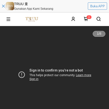
TRUU 童
Buka APP
Gunakan App Kami Sekarang
0
1
/
8