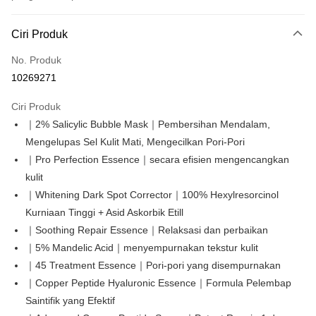
Kaedah Pembayaran
Ciri Produk
Kad Kredit (Bayaran Penuh)
No. Produk
Pengambilan di Kedai Serbaneka
10269271
LINE Pay
Ciri Produk
Apple Pay
｜2% Salicylic Bubble Mask｜Pembersihan Mendalam,
Mengelupas Sel Kulit Mati, Mengecilkan Pori-Pori
Easy Wallet
｜Pro Perfection Essence｜secara efisien mengencangkan
Google Pay
kulit
｜Whitening Dark Spot Corrector｜100% Hexylresorcinol
Perbankan Dalam Talian/eWallet
Kurniaan Tinggi + Asid Askorbik Etill
Deskripsi
Sokongan pembayaran dalam Ringgit Malaysia (MYR), jumlah produk
｜Soothing Repair Essence｜Relaksasi dan perbaikan
OP Pay Later
mungkin diselaraskan disebabkan turun naik kadar pertukaran semasa
｜5% Mandelic Acid｜menyempurnakan tekstur kulit
pembayaran.
Deskripsi
｜45 Treatment Essence｜Pori-pori yang disempurnakan
[Terma Penggunaan untuk OP Pay Later]
｜Copper Peptide Hyaluronic Essence｜Formula Pelembap
AFTEE
Perkhidmatan ini disediakan oleh Taiwan Mobile dan tersedia untuk
Saintifik yang Efektif
Deskripsi
pengguna Taiwan Mobile tanpa memerlukan permohonan tambahan.