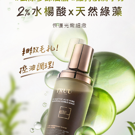
saluran lain.
【Nota Penting】
1. Perkhidmatan ini disediakan oleh "Taiwan Mobile Co., Ltd." untuk
membolehkan pengguna membeli produk atau perkhidmatan melalui
perkhidmatan ini semasa transaksi, dan kedai akan menyerahkan hak
tuntutan harga jual/beli ansuran kepada syarikat ini untuk membayar bil
menggunakan bil syarikat ini.
2. Berdasarkan tujuan kontrak persetujuan pembayaran menggunakan
"Pembayaran Ansuran Gogo", kedai akan memberikan maklumat peribadi
anda (termasuk nama, telefon atau alamat) kepada Taiwan Mobile untuk
pengumpulan, pemprosesan dan penggunaan, untuk pengesahan,
semakan dan pembetulan data yang diperlukan untuk bil ansuran oleh
Taiwan Mobile.
3. Sila baca syarat perkhidmatan pengguna secara lengkap melalui
pautan berikut: https://oppay.tw/userRule