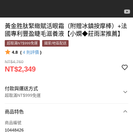
黃金胜肽緊緻賦活眼霜（附贈冰鎮按摩棒）+法
國專利豐盈睫毛滋養液【小嫻◆莊雨潔推薦】
超取滿NT$999免運
國家/地區配送
4.8
(
4
則評價
)
NT$4,760
NT$2,349
付款與運送方式
超取滿NT$999免運
付款方式
商品特色
信用卡一次付款
商品編號
超商取貨付款
10448426