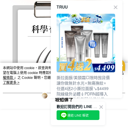
TRUU
本網站中使用 cookie，欲查詢有關本網站使用 cookie 方式之詳情，及若您不希
望在電腦上使用 cookie 時應如何變更電腦的 cookie 設定，請參閱本網站「
隱私
撕拉面膜/美頸霜💥限時囤貨價
權條款
」之 Cookie 聲明。您繼續使用本網站即表示您同意本公司得按本網站使
讓你做無針水光⭐無痛撫紋⭐
用條款之 Cookie 聲明使用 cookie。
了解更多 >
任選4送2小撕拉面膜↘$4499
院線級外泌體💉PDRN超導入
居家保養進階到醫美級效果❗
我知道了
歡迎訂閱我們的 LINE 官方帳號
連結 LINE 帳號