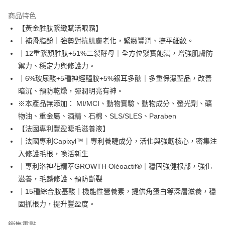
LINE Pay
商品特色
Apple Pay
【黃金胜肽緊緻賦活眼霜】
｜補骨脂酚｜強勢對抗肌膚老化，緊緻豐潤、撫平細紋。
悠遊付
｜12重緊顏胜肽+51%二裂酵母｜全方位緊實飽滿，增強肌膚防
Google Pay
禦力、穩定力與修護力。
｜6%玻尿酸+5種神經醯胺+5%銀耳多醣｜多重保濕聖品，改善
網路銀行/電子錢包
暗沉、預防乾燥，彈潤明亮有神。
相關說明
※本產品無添加： MI/MCI、動物實驗、動物成分、螢光劑、礦
支援用馬幣 (MYR) 付款，結帳時商品金額可能因匯率變動而有所調整。
大哥付你分期
物油、重金屬、酒精、石棉、SLS/SLES、Paraben
相關說明
【法國專利豐盈睫毛滋養液】
【大哥付你分期使用說明】
｜法國專利Capixyl™｜專利養睫成分，活化與強韌核心，密集注
AFTEE先享後付
1.本服務由台灣大哥大提供，台灣大哥大用戶可立即使用無須另外申請。
入修護毛根，喚活新生
2.付款方式選擇「大哥付你分期」，訂單成立後會自動跳轉到大哥付的交易
相關說明
流程，驗證手機門號後，選擇欲分期的期數、繳款截止日，確認付款後即完
｜專利洛神花精萃GROWTH Oléoactif®｜穩固強健根部，強化
【關於「AFTEE先享後付」】
成交易。
ATM付款
AFTEE先享後付是「在收到商品之後才付款」的支付方式。 讓您購物簡單
滋養，毛麟修護、預防斷裂
3.實際核准額度、可分期數及費用金額請依後續交易確認頁面所載為準。
便利好安心！
4.訂單成立30分鐘內，如未前往確認交易或遇審核未通過，訂單將自動取
｜15種綜合胺基酸｜機能性營養素，提供角蛋白等深層滋養，穩
貨到付款
１．簡單：不需註冊會員、不需綁卡、不需儲值。
消。如遇「轉專審核」未通過狀況，表示未達大哥付你分期系統評分，恕無
２．便利：只要手機號碼，簡訊認證，即可結帳。
固抓根力，提升豐盈度。
法說明評估內容。
３．安心：先確認商品／服務後，再付款。
【繳款方式說明】
運送方式
銷售重點