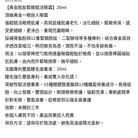
1.分期款項不併入電信帳單，「大哥付你分期」於每月結算日後寄送繳費提
【「AFTEE先享後付」結帳流程】
全家取貨付款
醒簡訊。
【黃金胜肽緊緻賦活眼霜】20ml
１．於結帳方式選擇「AFTEE先享後付」後，將跳轉至「AFTEE先享後付」
2.透過簡訊連結打開帳單後，可選擇「超商條碼／台灣大直營門市／銀行轉
每筆NT$80，滿NT$999(含以上)免運費
結帳頁面，進行簡訊認證並確認金額後，即可完成結帳。
頂級黃金一眼迷人眼霜
帳／街口支付／iPASS MONEY」等通路繳費。
２．訂單成立數日內，您將收到繳費通知簡訊。
強韌賦活眼周肌膚，高效延緩肌膚老化，淡化細紋，緊緻保濕，感
付款後全家取貨
３．收到繳費通知簡訊後14天內，點擊此簡訊中的連結，可透過四大超商／
【注意事項】
受更細緻、更淨白、重現亮麗眼眸。
ATM／網路銀行／等多元方式進行付款，方視為交易完成。
每筆NT$80，滿NT$1,880(含以上)免運費
1.本服務係由「台灣大哥大股份有限公司」（以下簡稱本公司）所提供，讓
※ 請注意：結帳手續完成當下不需立刻繳費，但若您需要取消訂單，請聯絡
採補骨脂酚與12重緊顏胜肽、二裂酵母等多種專利，結合黃金高效
用戶於交易時，得透過本服務購買商品或服務，並由商店將買賣／分期付款
購買商品的店家。未經商家同意取消之訂單仍視為有效，需透過AFTEE先享
萊爾富取貨付款
買賣價金債權讓與本公司後，依約使用本公司帳單繳交帳款。
滲透改善暗沉，明亮眼見為憑，潤而不油，不怕多餘負擔。
後付繳納相關費用。
2.基於同意付款使用「大哥付你分期」之契約關係目的，商店將以您的個人
每筆NT$80，滿NT$2,000(含以上)免運費
用法：以按摩棒挖勺取用適量眼霜輕點於眼周，並以按摩棒圓端貼
※ 交易是否成功請以「AFTEE先享後付 」之結帳頁面顯示為準，若有關於
資料（包含姓名、電話或地址）提供予台灣大哥大進項蒐集、處理及利用，
是否繳費成功／繳費後需取消欲退款等相關疑問，請聯繫「AFTEE先享後付
近肌膚，由內而外緊緻按摩、撫平細紋。
由本公司與您本人進行分期帳單所需資料之確認、核對及更正。
客戶支援中心」
https://netprotections.freshdesk.com/support/home
付款後萊爾富取貨
3.完整用戶服務條款，請詳閱以下連結：
https://oppay.tw/userRule
法國專利豐盈睫毛滋養液：10ml
每筆NT$80，滿NT$1,880(含以上)免運費
【注意事項】
睫毛強化豐盈專利，養成驚人存在感！
１．透過由恩沛科技股份有限公司提供之「AFTEE先享後付」服務完成之交
突破性賦活營養素，15種關鍵胺基酸與13種纖盈保養成分，長捲挺
7-11取貨付款
易，需依本服務之必要範圍內提供個人資料，並將交易相關給付款項請求債
翹，向上發展。雙頭設計，刷頭根根修護、強韌亮澤；筆刷處精準
權轉讓予恩沛科技股份有限公司。
每筆NT$80，滿NT$2,000(含以上)免運費
２．關於個人資料處理事宜，請瀏覽以下網址：
針對毛根、豐盈滋養，從根部到尖端全面養護
https://aftee.tw/terms/#terms3
付款後7-11取貨
效期：未開封三年
３．未成年的使用者請事先徵得法定代理人或監護人之同意方可使用
每筆NT$80，滿NT$1,880(含以上)免運費
「AFTEE先享後付」，若未經同意申辦者引起之損失，本公司不負相關責
依個人膚質不同，產品效果因人而異
任。
保存方法：請保存於陰涼處、避免高溫或陽光直射。
台灣宅配(便利帶)
４．使用「AFTEE先享後付」時，將依據個別帳號之用戶狀況，依本公司即
時審查核予不同之上限額度；若仍有額度不足之情形，本公司將視審查結果
每筆NT$80，滿NT$1,880(含以上)免運費
請求用戶進行身份認證。