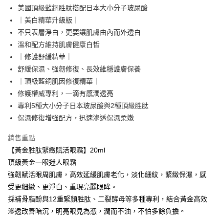
便利好安心！
4.訂單成立30分鐘內，如未前往確認交易或遇審核未通過，訂單將自動取
美國頂級藍銅胜肽搭配日本大小分子玻尿酸
貨到付款
１．簡單：不需註冊會員、不需綁卡、不需儲值。
消。如遇「轉專審核」未通過狀況，表示未達大哥付你分期系統評分，恕無
２．便利：只要手機號碼，簡訊認證，即可結帳。
｜美白精華升級版｜
法說明評估內容。
３．安心：先確認商品／服務後，再付款。
不只表層淨白，更要讓肌膚由內而外透白
【繳款方式說明】
運送方式
1.分期款項不併入電信帳單，「大哥付你分期」於每月結算日後寄送繳費提
溫和配方維持肌膚健康白皙
【「AFTEE先享後付」結帳流程】
全家取貨付款
醒簡訊。
１．於結帳方式選擇「AFTEE先享後付」後，將跳轉至「AFTEE先享後付」
｜修護舒緩精華｜
2.透過簡訊連結打開帳單後，可選擇「超商條碼／台灣大直營門市／銀行轉
每筆NT$80，滿NT$999(含以上)免運費
結帳頁面，進行簡訊認證並確認金額後，即可完成結帳。
帳／街口支付／iPASS MONEY」等通路繳費。
舒緩保濕、強韌修復、長效維穩護膚保養
２．訂單成立數日內，您將收到繳費通知簡訊。
付款後全家取貨
｜頂級藍銅肌因修復精華｜
３．收到繳費通知簡訊後14天內，點擊此簡訊中的連結，可透過四大超商／
【注意事項】
ATM／網路銀行／等多元方式進行付款，方視為交易完成。
修護權威專利，一滴有感潤透亮
每筆NT$80，滿NT$1,880(含以上)免運費
1.本服務係由「台灣大哥大股份有限公司」（以下簡稱本公司）所提供，讓
※ 請注意：結帳手續完成當下不需立刻繳費，但若您需要取消訂單，請聯絡
用戶於交易時，得透過本服務購買商品或服務，並由商店將買賣／分期付款
專利5種大小分子日本玻尿酸與2種頂級胜肽
購買商品的店家。未經商家同意取消之訂單仍視為有效，需透過AFTEE先享
萊爾富取貨付款
買賣價金債權讓與本公司後，依約使用本公司帳單繳交帳款。
後付繳納相關費用。
保濕修復增強配方，迅速滲透保濕柔嫩
2.基於同意付款使用「大哥付你分期」之契約關係目的，商店將以您的個人
每筆NT$80，滿NT$2,000(含以上)免運費
※ 交易是否成功請以「AFTEE先享後付 」之結帳頁面顯示為準，若有關於
資料（包含姓名、電話或地址）提供予台灣大哥大進項蒐集、處理及利用，
是否繳費成功／繳費後需取消欲退款等相關疑問，請聯繫「AFTEE先享後付
銷售重點
由本公司與您本人進行分期帳單所需資料之確認、核對及更正。
客戶支援中心」
https://netprotections.freshdesk.com/support/home
付款後萊爾富取貨
3.完整用戶服務條款，請詳閱以下連結：
https://oppay.tw/userRule
【黃金胜肽緊緻賦活眼霜】20ml
每筆NT$80，滿NT$1,880(含以上)免運費
【注意事項】
頂級黃金一眼迷人眼霜
１．透過由恩沛科技股份有限公司提供之「AFTEE先享後付」服務完成之交
強韌賦活眼周肌膚，高效延緩肌膚老化，淡化細紋，緊緻保濕，感
7-11取貨付款
易，需依本服務之必要範圍內提供個人資料，並將交易相關給付款項請求債
受更細緻、更淨白、重現亮麗眼眸。
權轉讓予恩沛科技股份有限公司。
每筆NT$80，滿NT$2,000(含以上)免運費
２．關於個人資料處理事宜，請瀏覽以下網址：
採補骨脂酚與12重緊顏胜肽、二裂酵母等多種專利，結合黃金高效
https://aftee.tw/terms/#terms3
付款後7-11取貨
滲透改善暗沉，明亮眼見為憑，潤而不油，不怕多餘負擔。
３．未成年的使用者請事先徵得法定代理人或監護人之同意方可使用