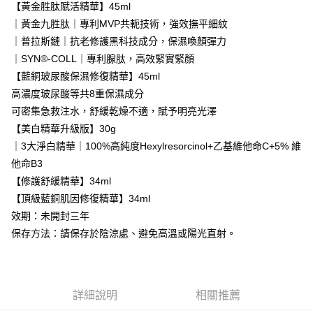
每筆NT$80，滿NT$1,880(含以上)免運費
「AFTEE先享後付」，若未經同意申辦者引起之損失，本公司不負相關責
【黃金胜肽賦活精華】45ml
任。
｜黃金九胜肽｜專利MVP共軛技術，強效撫平細紋
台灣宅配(便利帶)
４．使用「AFTEE先享後付」時，將依據個別帳號之用戶狀況，依本公司即
｜普拉斯鏈｜抗老修護黑科技成分，保濕喚顏彈力
時審查核予不同之上限額度；若仍有額度不足之情形，本公司將視審查結果
每筆NT$80，滿NT$1,880(含以上)免運費
請求用戶進行身份認證。
｜SYN®-COLL｜專利腺肽，高效緊實緊顏
５．嚴禁一人註冊多個帳號或使用他人資訊註冊。若發現惡意使用之情形，
離島宅配
【藍銅玻尿酸保濕修復精華】45ml
恩沛科技股份有限公司將有權停止該用戶之使用額度並採取法律行動。
每筆NT$100，滿NT$2,000(含以上)免運費
高濃度玻尿酸等共8重保濕成分
可密集急救注水，舒緩乾燥不適，賦予明亮光澤
宅配貨到付款
【美白精華升級版】30g
每筆NT$100，滿NT$2,000(含以上)免運費
｜3大淨白精華｜100%高純度Hexylresorcinol+乙基維他命C+5% 維
海外配送(日韓地區請提供英文收件地址及姓名，韓國址末
查看運費
他命B3
端請提供收件人的個人通關碼)
【修護舒緩精華】34ml
【頂級藍銅肌因修復精華】34ml
海外配送 (新馬專屬)
查看運費
效期：未開封三年
海外配送(中國)
查看運費
保存方法：請保存於陰涼處、避免高溫或陽光直射。
詳細說明
相關推薦