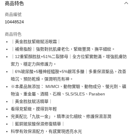
商品特色
信用卡一次付款
商品編號
超商取貨付款
10448524
LINE Pay
商品特色
Apple Pay
｜黃金胜肽緊緻賦活眼霜｜
｜補骨脂酚｜強勢對抗肌膚老化，緊緻豐潤、撫平細紋。
悠遊付
｜12重緊顏胜肽+51%二裂酵母｜全方位緊實飽滿，增強肌膚防
Google Pay
禦力、穩定力與修護力。
｜6%玻尿酸+5種神經醯胺+5%銀耳多醣｜多重保濕聖品，改善
網路銀行/電子錢包
暗沉、預防乾燥，彈潤明亮有神。
相關說明
※本產品無添加： MI/MCI、動物實驗、動物成分、螢光劑、礦
支援用馬幣 (MYR) 付款，結帳時商品金額可能因匯率變動而有所調整。
大哥付你分期
物油、重金屬、酒精、石棉、SLS/SLES、Paraben
相關說明
｜黃金胜肽賦活精華｜
【大哥付你分期使用說明】
看得見緊緻，摸得到年輕
AFTEE先享後付
1.本服務由台灣大哥大提供，台灣大哥大用戶可立即使用無須另外申請。
完美配比「九肽一金」，精準淡化細紋、修護保濕澎潤
2.付款方式選擇「大哥付你分期」，訂單成立後會自動跳轉到大哥付的交易
相關說明
流程，驗證手機門號後，選擇欲分期的期數、繳款截止日，確認付款後即完
｜藍銅玻尿酸保濕修復精華｜
【關於「AFTEE先享後付」】
成交易。
ATM付款
AFTEE先享後付是「在收到商品之後才付款」的支付方式。 讓您購物簡單
科學有效保濕配方，有感實現透亮水光
3.實際核准額度、可分期數及費用金額請依後續交易確認頁面所載為準。