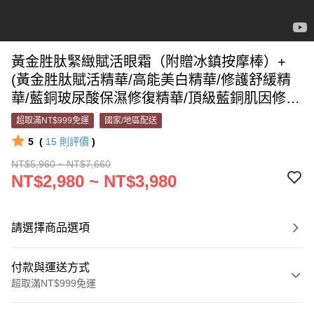
黃金胜肽緊緻賦活眼霜（附贈冰鎮按摩棒）+
(黃金胜肽賦活精華/高能美白精華/修護舒緩精
華/藍銅玻尿酸保濕修復精華/頂級藍銅肌因修復
精華)擇1【莊雨潔推薦】
超取滿NT$999免運
國家/地區配送
5
(
15
則評價
)
NT$5,960 ~ NT$7,660
NT$2,980 ~ NT$3,980
請選擇商品選項
付款與運送方式
超取滿NT$999免運
付款方式