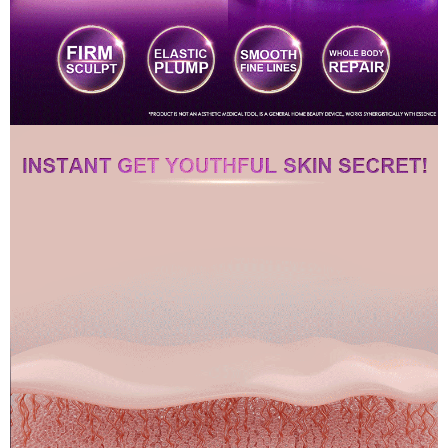
perkhidmatan ini semasa transaksi, dan kedai akan menyerahkan hak
tuntutan harga jual/beli ansuran kepada syarikat ini untuk membayar bil
menggunakan bil syarikat ini.
2. Berdasarkan tujuan kontrak persetujuan pembayaran menggunakan
"Pembayaran Ansuran Gogo", kedai akan memberikan maklumat peribadi
anda (termasuk nama, telefon atau alamat) kepada Taiwan Mobile untuk
pengumpulan, pemprosesan dan penggunaan, untuk pengesahan,
semakan dan pembetulan data yang diperlukan untuk bil ansuran oleh
Taiwan Mobile.
3. Sila baca syarat perkhidmatan pengguna secara lengkap melalui
pautan berikut: https://oppay.tw/userRule