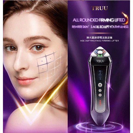
pesanan ditubuhkan, akan secara automatik dialihkan ke proses
transaksi Gogo, selepas pengesahan nombor telefon, pilih bilangan
海外配送(中國)
Kadar Penghantaran
ansuran yang diingini, tarikh akhir pembayaran, dan setelah
mengesahkan pembayaran, transaksi akan selesai.
3. Jumlah kelulusan sebenar, bilangan ansuran dan jumlah bayaran
adalah berdasarkan halaman pengesahan transaksi seterusnya.
4. Dalam masa 30 minit selepas pesanan ditubuhkan, jika tidak pergi
untuk mengesahkan transaksi atau jika tidak lulus semakan, pesanan
akan dibatalkan secara automatik. Jika terdapat situasi "pindah untuk
semakan khusus" yang tidak lulus, ini menunjukkan bahawa sistem
penilaian tidak mencukupi, tiada penjelasan mengenai kandungan
penilaian boleh diberikan.
【Penerangan Kaedah Pembayaran】
1. Pembayaran ansuran tidak digabungkan dalam bil telekomunikasi,
"Pembayaran Ansuran Gogo" akan menghantar SMS peringatan
pembayaran selepas tarikh penyelesaian bulanan.
2. Melalui pautan SMS untuk membuka bil, anda boleh memilih untuk
membayar melalui "Kod bar kedai serbaneka / Kedai rasmi Taiwan
Mobile / Pemindahan bank / Pembayaran J街口 / iPASS MONEY" dan
saluran lain.
【Nota Penting】
1. Perkhidmatan ini disediakan oleh "Taiwan Mobile Co., Ltd." untuk
membolehkan pengguna membeli produk atau perkhidmatan melalui