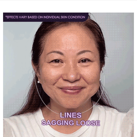
4. Setelah pesanan disahkan, anda akan menerima SMS pembayaran
disahkan.
manakala ahli aplikasi akan menerima pemberitahuan tolak aplikasi
全家取貨付款
AFTEE.
Had kredit yang diluluskan, tempoh ansuran yang tersedia, dan yuran
NT$80/pesanan | Penghantaran percuma untuk pesanan
5. Tiada bayaran diperlukan apabila anda menerima produk. Sila buat
yang dikenakan adalah tertakluk kepada maklumat yang dinyatakan
pembayaran di empat kedai serbaneka utama, ATM atau perbankan
NT$999 atau lebih
pada halaman pengesahan transaksi seterusnya.
dalam talian dengan SMS pembayaran atau pemberitahuan tolak aplikasi
AFTEE.
付款後全家取貨
Jika transaksi tidak disahkan dalam masa 30 minit selepas pesanan
dibuat, atau jika permohonan gagal dalam proses semakan, pesanan
NT$80/pesanan | Penghantaran percuma untuk pesanan
Sila ambil perhatian bahawa tempoh pembayaran adalah 14 hari. Walau
akan dibatalkan secara automatik. Jika permohonan gagal pada
NT$1,880 atau lebih
bagaimanapun, bagi mereka yang telah memuat turun Aplikasi AFTEE
peringkat "semakan manual", ini bermakna kriteria pemarkahan sistem
dan mendaftar sebagai ahli AFTEE boleh menikmati tempoh pembayaran
tidak dipenuhi; butiran penilaian khusus tidak akan didedahkan.
sehingga 45 hari.
萊爾富取貨付款
NT$80/pesanan | Penghantaran percuma untuk pesanan
[Arahan Pembayaran]
Tempoh pembayaran dikira dari masa kedai meminta pembayaran anda,
NT$2,000 atau lebih
ditambah dengan bilangan hari yang boleh dilanjutkan oleh AFTEE. Anda
Pembayaran ansuran melalui OP Pay Later akan dibilkan secara
boleh melanjutkan tempoh pembayaran anda sebelum anda menerima
berasingan dan tidak termasuk dalam bil telekom anda. SMS peringatan
付款後萊爾富取貨
pesanan. Walau bagaimanapun, tiada jaminan bahawa anda boleh
pembayaran akan dihantar selepas kitaran bil bulanan.
menerima pesanan anda semasa tempoh pembayaran (cth.: produk
NT$80/pesanan | Penghantaran percuma untuk pesanan
prapesanan atau produk yang mungkin mengambil masa yang lebih
Selepas mengakses bil melalui pautan dalam SMS, anda boleh
NT$1,880 atau lebih
lama untuk dihantar). Oleh itu, anda dikehendaki membuat pembayaran
menyelesaikan pembayaran anda melalui salah satu saluran berikut: kod
kepada AFTEE dalam tempoh sama ada anda menerima pesanan.
bar kedai serbaneka, kedai runcit Taiwan Mobile, pemindahan bank,
7-11取貨付款
JKOPay, atau iPASS MONEY.
Kedua, Sekatan Pembayaran
NT$80/pesanan | Penghantaran percuma untuk pesanan
1. Jumlah yang diperakui untuk pengguna kali pertama boleh sehingga
[Nota Penting]
NT$2,000 atau lebih
NT$10,000. Amaun diperakui sebenar yang diluluskan akan berdasarkan