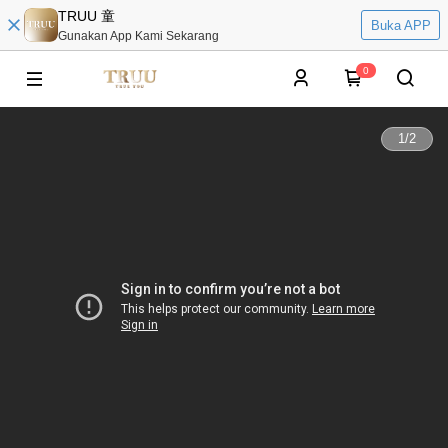
TRUU 童
Buka APP
Gunakan App Kami Sekarang
0
1
/
2