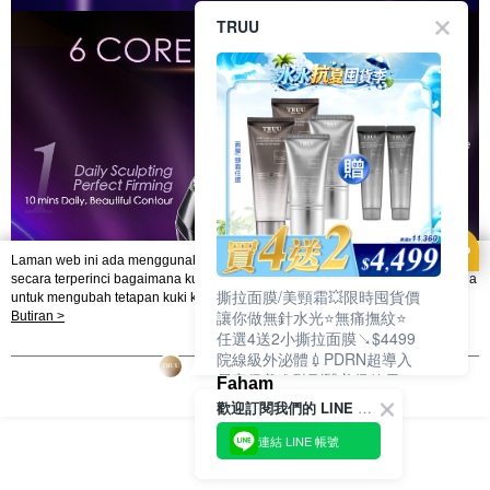
TRUU
Laman web ini ada menggunakan kuki. Sekiranya anda ingin mengetahui
secara terperinci bagaimana kuki digunakan di laman web ini, dan bagaimana
撕拉面膜/美頸霜💥限時囤貨價
untuk mengubah tetapan kuki komputer anda. Jika anda tidak mahu
讓你做無針水光⭐無痛撫紋⭐
menggunakan kuki di komputer anda, sila rujuk penerangan mengenai kuki.
Butiran >
Dasar Privasi
Laman web ini ada menggunakan kuki. Sekiranya anda ingin
任選4送2小撕拉面膜↘$4499
mengetahui secara terperinci bagaimana kuki digunakan di laman web ini,
院線級外泌體💉PDRN超導入
dan bagaimana untuk mengubah tetapan kuki komputer anda. Jika anda tidak
居家保養進階到醫美級效果❗
Faham
mahu menggunakan kuki di komputer anda, sila rujuk penerangan mengenai
歡迎訂閱我們的 LINE 官方帳號
kuki.
連結 LINE 帳號