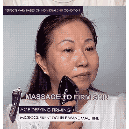
keputusan pensijilan dan semakan oleh AFTEE.
Perkhidmatan ini disediakan oleh Taiwan Mobile Co., Ltd. (“Syarikat”),
付款後7-11取貨
2. Amaun perbelanjaan minimum mestilah lebih besar daripada NT$20.
yang membolehkan pelanggan membeli barangan atau perkhidmatan
3. Pada masa ini hanya tersedia untuk ahli Taiwan.
NT$80/pesanan | Penghantaran percuma untuk pesanan
melalui perkhidmatan ini pada masa transaksi. Hasil daripada pembelian
atau pembayaran ansuran akan dipindahkan oleh peniaga kepada
NT$1,880 atau lebih
Ketiga, Syarat Perkhidmatan
Syarikat, dan pelanggan hendaklah membuat pembayaran mengikut
Perkhidmatan AFTEE Beli Sekarang Bayar Kemudian disediakan oleh NP
perjanjian menggunakan sistem bil Syarikat.
台灣宅配(便利帶)
Taiwan, Inc. dan AFTEE akan membuat bil kepada pengguna. AFTEE
akan menggunakan data peribadi yang dikumpul (termasuk nama
NT$80/pesanan | Penghantaran percuma untuk pesanan
Untuk memenuhi hubungan kontrak yang terjalin melalui persetujuan
pembeli, no. telefon, nama penerima, no. telefon, alamat penerima) untuk
penggunaan OP Pay Later, peniaga akan memberikan maklumat peribadi
NT$1,880 atau lebih
penggunaan perkhidmatan. Sila rujuk kepada "Penyata Pengumpulan
anda (termasuk nama, nombor telefon, atau alamat) kepada Syarikat bagi
Data Peribadi, Pemprosesan, Penggunaan"
tujuan pengumpulan, pemprosesan dan penggunaan data yang
離島宅配
(https://aftee.tw/privacypolicy/
) untuk maklumat lanjut.
diperlukan untuk pengebilan ansuran, termasuk pengesahan,
NT$100/pesanan | Penghantaran percuma untuk pesanan
pengesahan semula dan pembetulan.
Jumlah yang diperakui untuk pengguna kali pertama yang lulus
NT$2,000 atau lebih
kelulusan boleh sehingga NT$10,000. Jika pengguna tidak membuat
Untuk terma perkhidmatan penuh, sila rujuk pautan berikut:
pembayaran dalam tempoh tersebut, yuran pembayaran lewat sebanyak
https://oppay.tw/userRule
" target="_blank" class="link revert-
宅配貨到付款
20% setahun akan dikenakan. Pengguna bawah umur dikehendaki
style">https://oppay.tw/userRule
mendapatkan kebenaran daripada ibu bapa atau penjaga yang sah
NT$100/pesanan | Penghantaran percuma untuk pesanan
untuk menggunakan AFTEE.
【Panduan Penggunaan Pembayaran Ansuran Gogo】
NT$2,000 atau lebih
1. Perkhidmatan ini disediakan oleh Taiwan Mobile, pengguna telefon
Sila hubungi NP Taiwan Inc. di
cs_tw@netprotections.co.jp
jika anda
mudah alih boleh segera menggunakan tanpa perlu memohon lagi.
海外配送(日韓地區請提供英文收件地址及姓
Kadar Penghantaran
mempunyai sebarang kebimbangan mengenai pemprosesan dan
(Hanya untuk nombor langganan peribadi, tidak terbuka untuk syarikat
penggunaan pada data peribadi. Jika anda tidak bersetuju dengan data
名，韓國址末端請提供收件人的個人通關碼)
dan kad prabayar)
peribadi yang disenaraikan seperti di atas akan dikumpul dan digunakan
2. Pilihan kaedah pembayaran "Pembayaran Ansuran Gogo", selepas
oleh AFTEE, sila jangan gunakan perkhidmatan ini.
海外配送 (新馬專屬)
Kadar Penghantaran