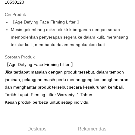
10530120
LINE Pay
Ciri Produk
Apple Pay
【Age Defying Face Firming Lifter 】
Mesin gelombang mikro elektrik berganda dengan serum
Easy Wallet
membolehkan penyerapan segera ke dalam kulit, meransang
Google Pay
tekstur kulit, membantu dalam mengukuhkan kulit
Perbankan Dalam Talian/eWallet
Sorotan Produk
Deskripsi
【Age Defying Face Firming Lifter 】
Sokongan pembayaran dalam Ringgit Malaysia (MYR), jumlah produk
OP Pay Later
Jika terdapat masalah dengan produk tersebut, dalam tempoh
mungkin diselaraskan disebabkan turun naik kadar pertukaran semasa
pembayaran.
Deskripsi
jaminan, pelanggan masih perlu menanggung kos penghantaran
[Terma Penggunaan untuk OP Pay Later]
dan menghantar produk tersebut secara keseluruhan kembali.
AFTEE
Tarikh Luput: Firming Lifter Warranty: 1 Tahun
Perkhidmatan ini disediakan oleh Taiwan Mobile dan tersedia untuk
Deskripsi
Kesan produk berbeza untuk setiap individu.
pengguna Taiwan Mobile tanpa memerlukan permohonan tambahan.
Pertama, Mengenai Perkhidmatan AFTEE Beli Sekarang Bayar Kemudian
Pemindahan ATM
1. Dengan memilih AFTEE sebagai kaedah pembayaran, mesej
Jika anda memilih OP Pay Later sebagai kaedah pembayaran, sistem
pengesahan AFTEE akan muncul.
akan mengarahkan anda secara automatik ke proses transaksi OP Pay
Tunai semasa Penghantaran
2. Anda boleh meneruskan pembayaran selepas pengesahan SMS.
Later selepas pesanan dibuat. Anda perlu mengesahkan nombor telefon
3. Tiada bayaran diperlukan apabila pesanan disahkan. Produk akan
Deskripsi
Rekomendasi
mudah alih anda, memilih bilangan ansuran, dan menetapkan tarikh
dihantar ke alamat yang ditetapkan.
Pilihan Penghantaran
akhir pembayaran. Transaksi akan dianggap selesai setelah pembayaran