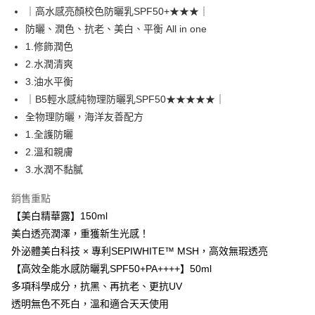
便利好安心！
4.訂單成立30分鐘內，如未前往確認交易或遇審核未通過，訂單將自動取
｜高水感亮顏校色防曬乳SPF50+★★★｜
貨到付款
１．簡單：不需註冊會員、不需綁卡、不需儲值。
消。如遇「轉專審核」未通過狀況，表示未達大哥付你分期系統評分，恕無
２．便利：只要手機號碼，簡訊認證，即可結帳。
防曬、潤色、抗老、美白、平衡 All in one
法說明評估內容。
３．安心：先確認商品／服務後，再付款。
1.修飾潤色
【繳款方式說明】
運送方式
1.分期款項不併入電信帳單，「大哥付你分期」於每月結算日後寄送繳費提
2.水潤清爽
【「AFTEE先享後付」結帳流程】
全家取貨付款
醒簡訊。
１．於結帳方式選擇「AFTEE先享後付」後，將跳轉至「AFTEE先享後付」
3.油水平衡
2.透過簡訊連結打開帳單後，可選擇「超商條碼／台灣大直營門市／銀行轉
每筆NT$80，滿NT$999(含以上)免運費
結帳頁面，進行簡訊認證並確認金額後，即可完成結帳。
帳／街口支付／iPASS MONEY」等通路繳費。
｜B5輕水感純物理防曬乳SPF50★★★★★｜
２．訂單成立數日內，您將收到繳費通知簡訊。
付款後全家取貨
全物理防曬，海洋友善配方
３．收到繳費通知簡訊後14天內，點擊此簡訊中的連結，可透過四大超商／
【注意事項】
ATM／網路銀行／等多元方式進行付款，方視為交易完成。
1.全護防曬
每筆NT$80，滿NT$1,880(含以上)免運費
1.本服務係由「台灣大哥大股份有限公司」（以下簡稱本公司）所提供，讓
※ 請注意：結帳手續完成當下不需立刻繳費，但若您需要取消訂單，請聯絡
用戶於交易時，得透過本服務購買商品或服務，並由商店將買賣／分期付款
2.溫和親膚
購買商品的店家。未經商家同意取消之訂單仍視為有效，需透過AFTEE先享
萊爾富取貨付款
買賣價金債權讓與本公司後，依約使用本公司帳單繳交帳款。
後付繳納相關費用。
3.水潤不黏膩
2.基於同意付款使用「大哥付你分期」之契約關係目的，商店將以您的個人
每筆NT$80，滿NT$2,000(含以上)免運費
※ 交易是否成功請以「AFTEE先享後付 」之結帳頁面顯示為準，若有關於
資料（包含姓名、電話或地址）提供予台灣大哥大進項蒐集、處理及利用，
是否繳費成功／繳費後需取消欲退款等相關疑問，請聯繫「AFTEE先享後付
銷售重點
由本公司與您本人進行分期帳單所需資料之確認、核對及更正。
客戶支援中心」
https://netprotections.freshdesk.com/support/home
付款後萊爾富取貨
3.完整用戶服務條款，請詳閱以下連結：
https://oppay.tw/userRule
【美白精華露】150ml
每筆NT$80，滿NT$1,880(含以上)免運費
【注意事項】
美白透亮潤澤，重獲新生光感！
１．透過由恩沛科技股份有限公司提供之「AFTEE先享後付」服務完成之交
外泌體美白科技 × 專利SEPIWHITE™ MSH，高效無瑕透亮
7-11取貨付款
易，需依本服務之必要範圍內提供個人資料，並將交易相關給付款項請求債
【高效全能水感防曬乳SPF50+PA++++】50ml
權轉讓予恩沛科技股份有限公司。
每筆NT$80，滿NT$2,000(含以上)免運費
２．關於個人資料處理事宜，請瀏覽以下網址：
多項科學成分，抗黑、再抗老、更抗UV
https://aftee.tw/terms/#terms3
付款後7-11取貨
透明無色不死白，溫和適合天天使用
３．未成年的使用者請事先徵得法定代理人或監護人之同意方可使用