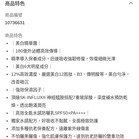
商品特色
信用卡一次付款
商品編號
超商取貨付款
10736631
LINE Pay
商品特色
Apple Pay
｜美白精華露｜
｜180億外泌體高效傳導｜
悠遊付
精準導入保養成分，迅速吸收強韌修復，恢復細緻光澤
Google Pay
｜美白6大明星成分｜
12%高效濃度，嚴選美白12胜肽、B3、傳明酸等，美白勻淨，
網路銀行/電子錢包
改善暗沉
相關說明
｜強效保濕因子｜
支援用馬幣 (MYR) 付款，結帳時商品金額可能因匯率變動而有所調整。
大哥付你分期
頂級SK-INFLUX® 神經醯胺搭配7重玻尿酸，深度補水預防乾
相關說明
燥，透出飽滿潤亮
【大哥付你分期使用說明】
｜高效全能水感防曬乳SPF50+PA++++｜
AFTEE先享後付
1.本服務由台灣大哥大提供，台灣大哥大用戶可立即使用無須另外申請。
獨家水感配方，好吸收不黏膩，全面極致防護
2.付款方式選擇「大哥付你分期」，訂單成立後會自動跳轉到大哥付的交易
相關說明
流程，驗證手機門號後，選擇欲分期的期數、繳款截止日，確認付款後即完
添加多種抗老保養配方，遠離紫外線傷害
【關於「AFTEE先享後付」】
成交易。
ATM付款
AFTEE先享後付是「在收到商品之後才付款」的支付方式。 讓您購物簡單
不怕曬黑曬傷，強化肌膚保護力，達到抗老防曬的雙重功效
3.實際核准額度、可分期數及費用金額請依後續交易確認頁面所載為準。