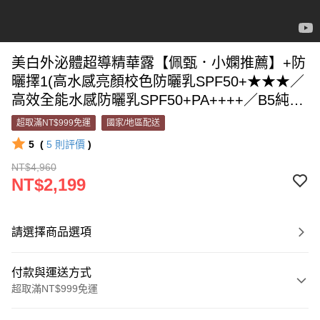
美白外泌體超導精華露【佩甄．小嫻推薦】+防
曬擇1(高水感亮顏校色防曬乳SPF50+★★★／
高效全能水感防曬乳SPF50+PA++++／B5純物
理輕水感防曬乳SPF50★★★★★）
超取滿NT$999免運
國家/地區配送
5
(
5
則評價
)
NT$4,960
NT$2,199
請選擇商品選項
付款與運送方式
超取滿NT$999免運
付款方式