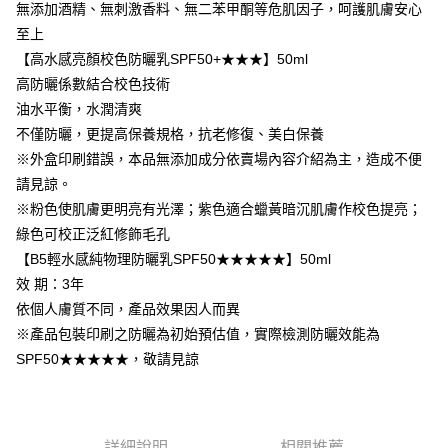
每筆NT$80，滿NT$1,880(含以上)免運費
「AFTEE先享後付」，若未經同意申辦者引起之損失，本公司不負相關責
無添加酒精、無刺激香料、無二苯甲酮等危肌因子，呵護肌膚安心
任。
至上
台灣宅配(便利帶)
４．使用「AFTEE先享後付」時，將依據個別帳號之用戶狀況，依本公司即
【高水感亮顏校色防曬乳SPF50+★★★】50ml
時審查核予不同之上限額度；若仍有額度不足之情形，本公司將視審查結果
每筆NT$80，滿NT$1,880(含以上)免運費
請求用戶進行身份認證。
高防曬係數結合校色技術
５．嚴禁一人註冊多個帳號或使用他人資訊註冊。若發現惡意使用之情形，
離島宅配
油水平衡，水潤清爽
恩沛科技股份有限公司將有權停止該用戶之使用額度並採取法律行動。
每筆NT$100，滿NT$2,000(含以上)免運費
不僅防曬，更提高保養規格，抗老修復、美白保養
※外盒印刷錯誤，本品無添加成分依賣場內容介紹為主，造成不便
宅配貨到付款
請見諒。
每筆NT$100，滿NT$2,000(含以上)免運費
※粉色使肌膚更明亮有光澤；紫色適合蠟黃暗沉肌膚作校色提亮；
海外配送(日韓地區請提供英文收件地址及姓名，韓國址末
查看運費
綠色可校正泛紅修飾毛孔
端請提供收件人的個人通關碼)
【B5輕水感純物理防曬乳SPF50★★★★★】50ml
效 期：3年
海外配送 (新馬專屬)
查看運費
依個人膚質不同，產品效果因人而異
海外配送(中國)
查看運費
※產品包裝印刷之防曬為初始預估值，實際檢測防曬效能為
SPF50★★★★★，敬請見諒
詳細說明
相關推薦