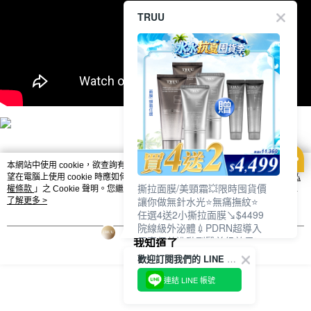
TRUU
本網站中使用 cookie，欲查詢有關本網站使用 cookie 方式之詳情，及若您不希
望在電腦上使用 cookie 時應如何變更電腦的 cookie 設定，請參閱本網站「
隱私
撕拉面膜/美頸霜💥限時囤貨價
權條款
」之 Cookie 聲明。您繼續使用本網站即表示您同意本公司得按本網站使
讓你做無針水光⭐無痛撫紋⭐
用條款之 Cookie 聲明使用 cookie。
了解更多 >
任選4送2小撕拉面膜↘$4499
院線級外泌體💉PDRN超導入
居家保養進階到醫美級效果❗
我知道了
歡迎訂閱我們的 LINE 官方帳號
連結 LINE 帳號