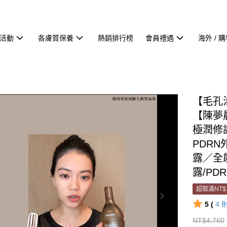
活動
各膚質保養
熱銷排行榜
會員禮遇
海外 / 
【毛孔
【陳夢
極潤修
PDR
露／全
露/P
超取滿NT$
5 (
4
NT$4,760