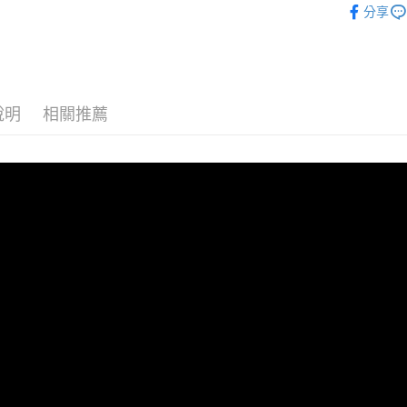
分享
端請提供收
｜膚質選擇｜S
海外配送 
｜膚質選擇｜S
海外配送(
｜新品上市｜N
SPF50★
說明
相關推薦
．乳霜／
｜新品上市｜N
露
．潔顏／