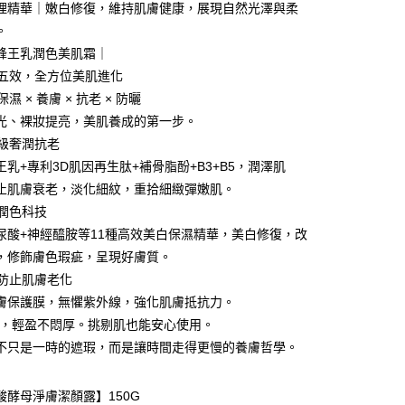
電子錢包
理精華｜嫩白修復，維持肌膚健康，展現自然光澤與柔
。
 (MYR) 付款，結帳時商品金額可能因匯率變動而有所調整。
分期
蜂王乳潤色美肌霜｜
瓶五效，全方位美肌進化
你分期使用說明】
保濕 × 養膚 × 抗老 × 防曬
享後付
由台灣大哥大提供，台灣大哥大用戶可立即使用無須另外申請。
光、裸妝提亮，美肌養成的第一步。
式選擇「大哥付你分期」，訂單成立後會自動跳轉到大哥付的交易
證手機門號後，選擇欲分期的期數、繳款截止日，確認付款後即
室級奢潤抗老
FTEE先享後付」】
。
先享後付是「在收到商品之後才付款」的支付方式。 讓您購物簡單
王乳+專利3D肌因再生肽+補骨脂酚+B3+B5，潤澤肌
准額度、可分期數及費用金額請依後續交易確認頁面所載為準。
心！
止肌膚衰老，淡化細紋，重拾細緻彈嫩肌。
立30分鐘內，如未前往確認交易或遇審核未通過，訂單將自動取
：不需註冊會員、不需綁卡、不需儲值。
「轉專審核」未通過狀況，表示未達大哥付你分期系統評分，恕
：只要手機號碼，簡訊認證，即可結帳。
能潤色科技
評估內容。
：先確認商品／服務後，再付款。
尿酸+神經醯胺等11種高效美白保濕精華，美白修復，改
式說明】
項不併入電信帳單，「大哥付你分期」於每月結算日後寄送繳費提
，修飾膚色瑕疵，呈現好膚質。
EE先享後付」結帳流程】
方式選擇「AFTEE先享後付」後，將跳轉至「AFTEE先享後
效防止肌膚老化
付款
訊連結打開帳單後，可選擇「超商條碼／台灣大直營門市／銀行轉
頁面，進行簡訊認證並確認金額後，即可完成結帳。
膚保護膜，無懼紫外線，強化肌膚抵抗力。
付／iPASS MONEY」等通路繳費。
0，滿NT$999(含以上)免運費
成立數日內，您將收到繳費通知簡訊。
費通知簡訊後14天內，點擊此簡訊中的連結，可透過四大超商
精，輕盈不悶厚。挑剔肌也能安心使用。
項】
網路銀行／等多元方式進行付款，方視為交易完成。
家取貨
不只是一時的遮瑕，而是讓時間走得更慢的養膚哲學。
係由「台灣大哥大股份有限公司」（以下簡稱本公司）所提供，讓
：結帳手續完成當下不需立刻繳費，但若您需要取消訂單，請聯
0，滿NT$1,880(含以上)免運費
易時，得透過本服務購買商品或服務，並由商店將買賣／分期付
的店家。未經商家同意取消之訂單仍視為有效，需透過AFTEE
金債權讓與本公司後，依約使用本公司帳單繳交帳款。
繳納相關費用。
楊酸酵母淨膚潔顏露】150G
貨付款
意付款使用「大哥付你分期」之契約關係目的，商店將以您的個人