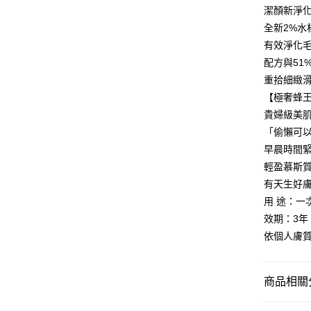
※ 交易是
潔顏新淨
資料（包
是否繳費成
每筆NT$8
用，由本
付客戶支
全新2%水
3.完整用
付款後萊
有效淨化
【注意事
每筆NT$8
配方與5
１．透過由
交易，需
重拾細緻
7-11取貨
求債權轉
【極奢蜂王
２．關於
每筆NT$8
https://aft
貴婦級美
３．未成
付款後7-1
「偷懶可
「AFTE
每筆NT$8
早晨時間
任。
４．使用「
輕盈慕斯
台灣宅配(
即時審查
有天生好
結果請求
每筆NT$8
５．嚴禁
用 途：一
形，恩沛
離島宅配
效期：3年
動。
依個人膚
每筆NT$1
宅配貨到
每筆NT$1
商品相關分
海外配送
｜全站商品｜A