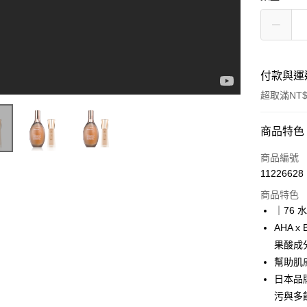
付款與運
超取滿NT$
付款方式
商品特色
信用卡一
商品編號
11226628
超商取貨
商品特色
LINE Pay
｜76
AHA 
Apple Pay
果酸成
悠遊付
幫助肌
日本品
Google Pa
污與多