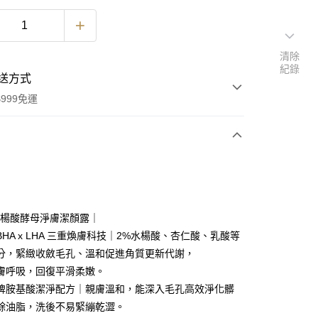
清除
紀錄
送方式
999免運
次付款
付款
 水楊酸酵母淨膚潔顏露｜
x BHA x LHA 三重煥膚科技｜2%水楊酸、杏仁酸、乳酸等
分，緊緻收斂毛孔、溫和促進角質更新代謝，
膚呼吸，回復平滑柔嫩。
牌胺基酸潔淨配方｜親膚溫和，能深入毛孔高效淨化髒
y
餘油脂，洗後不易緊繃乾澀。