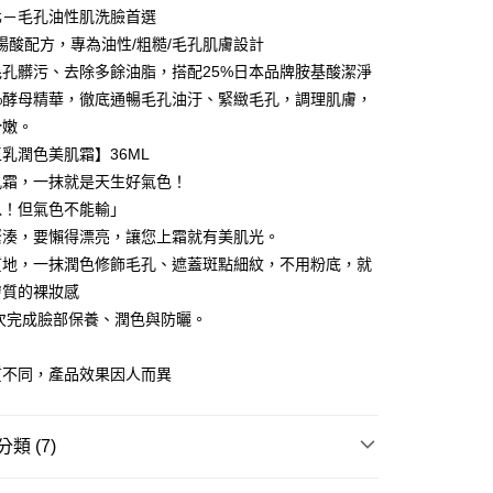
否成功請以「AFTEE先享後付 」之結帳頁面顯示為準，若有關於
化－毛孔油性肌洗臉首選
含姓名、電話或地址）提供予台灣大哥大進項蒐集、處理及利
功／繳費後需取消欲退款等相關疑問，請聯繫「AFTEE先享後
0，滿NT$2,000(含以上)免運費
公司與您本人進行分期帳單所需資料之確認、核對及更正。
援中心」
https://netprotections.freshdesk.com/support/home
楊酸配方，專為油性/粗糙/毛孔肌膚設計
戶服務條款，請詳閱以下連結：
https://oppay.tw/userRule
爾富取貨
毛孔髒污、去除多餘油脂，搭配25%日本品牌胺基酸潔淨
項】
0，滿NT$1,880(含以上)免運費
1%酵母精華，徹底通暢毛孔油汙、緊緻毛孔，調理肌膚，
恩沛科技股份有限公司提供之「AFTEE先享後付」服務完成之
依本服務之必要範圍內提供個人資料，並將交易相關給付款項請
滑嫩。
付款
讓予恩沛科技股份有限公司。
乳潤色美肌霜】36ML
個人資料處理事宜，請瀏覽以下網址：
0，滿NT$2,000(含以上)免運費
ee.tw/terms/#terms3
肌霜，一抹就是天生好氣色！
年的使用者請事先徵得法定代理人或監護人之同意方可使用
1取貨
以！但氣色不能輸」
E先享後付」，若未經同意申辦者引起之損失，本公司不負相關責
0，滿NT$1,880(含以上)免運費
緊湊，要懶得漂亮，讓您上霜就有美肌光。
AFTEE先享後付」時，將依據個別帳號之用戶狀況，依本公司
質地，一抹潤色修飾毛孔、遮蓋斑點細紋，不用粉底，就
便利帶)
核予不同之上限額度；若仍有額度不足之情形，本公司將視審查
膚質的裸妝感
用戶進行身份認證。
0，滿NT$1,880(含以上)免運費
一人註冊多個帳號或使用他人資訊註冊。若發現惡意使用之情
次完成臉部保養、潤色與防曬。
科技股份有限公司將有權停止該用戶之使用額度並採取法律行
質不同，產品效果因人而異
00，滿NT$2,000(含以上)免運費
付款
00，滿NT$2,000(含以上)免運費
類 (7)
(日韓地區請提供英文收件地址及姓名，韓國址末
查看運費
ll Products