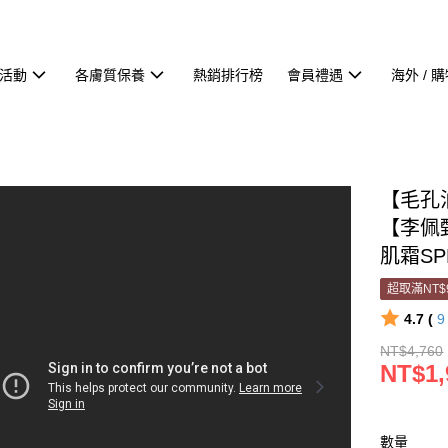
活動
各膚質保養
熱銷排行榜
會員禮遇
海外 / 
【毛孔
【李佩
肌霜S
超取滿NT$
4.7 (
NT$4,760
NT$1,
數量