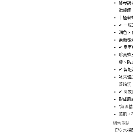
網路銀行/
酵母調
相關說明
嫩膚觸
支援用馬幣
大哥付你
｜極奢
相關說明
✔ 一
【大哥付
潤色 × 
AFTEE先
1.本服務
素顏發
2.付款方
相關說明
流程，驗
✔ 皇
【關於「A
ATM付款
完成交易
AFTEE
珍貴蜂
3.實際核
便利好安
膚、防
4.訂單成
貨到付款
１．簡單
消。如遇
２．便利
✔ 智
無法說明
３．安心
冰葉玻
【繳款方
運送方式
1.分期款
善暗沉
【「AFT
醒簡訊。
１．於結帳
✔ 高
全家取貨
2.透過簡
付」結帳
形成肌
帳／街口支
每筆NT$8
２．訂單
３．收到繳
*無酒
【注意事
／ATM／
付款後全
美肌，
1.本服務
※ 請注意
每筆NT$8
用戶於交
絡購買商品
銷售重點
款買賣價
先享後付
【76 水
萊爾富取
2.基於同