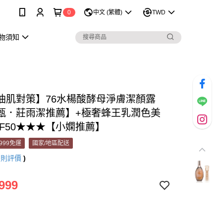
0
中文 (繁體)
TWD
購物須知
油肌對策】76水楊酸酵母淨膚潔顏露
甄．莊雨潔推薦】+極奢蜂王乳潤色美
PF50★★★【小嫻推薦】
999免運
國家/地區配送
9
則評價
)
999