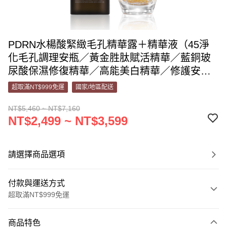
PDRN水楊酸緊緻毛孔精華露＋精華液（45淨
化毛孔調理安瓶／黃金胜肽賦活精華／藍銅玻
尿酸保濕修復精華／高能美白精華／修護安撫
舒緩精華／頂級藍銅肌因修復精華）擇一
超取滿NT$999免運
國家/地區配送
NT$5,460 ~ NT$7,160
NT$2,499 ~ NT$3,599
請選擇商品選項
付款與運送方式
超取滿NT$999免運
付款方式
商品特色