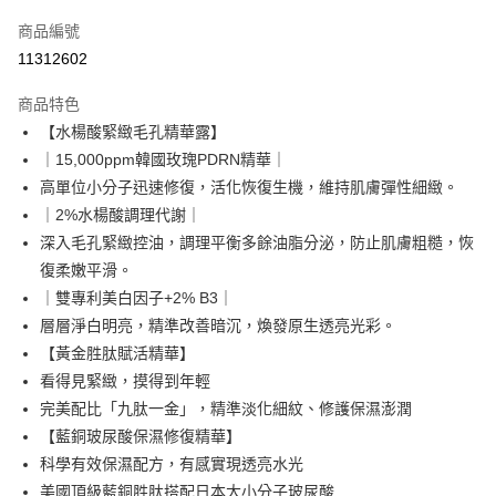
信用卡一次付款
商品編號
超商取貨付款
11312602
LINE Pay
商品特色
Apple Pay
【水楊酸緊緻毛孔精華露】
｜15,000ppm韓國玫瑰PDRN精華｜
悠遊付
高單位小分子迅速修復，活化恢復生機，維持肌膚彈性細緻。
Google Pay
｜2%水楊酸調理代謝｜
深入毛孔緊緻控油，調理平衡多餘油脂分泌，防止肌膚粗糙，恢
網路銀行/電子錢包
復柔嫩平滑。
相關說明
｜雙專利美白因子+2% B3｜
支援用馬幣 (MYR) 付款，結帳時商品金額可能因匯率變動而有所調整。
大哥付你分期
層層淨白明亮，精準改善暗沉，煥發原生透亮光彩。
相關說明
【黃金胜肽賦活精華】
【大哥付你分期使用說明】
看得見緊緻，摸得到年輕
AFTEE先享後付
1.本服務由台灣大哥大提供，台灣大哥大用戶可立即使用無須另外申請。
完美配比「九肽一金」，精準淡化細紋、修護保濕澎潤
2.付款方式選擇「大哥付你分期」，訂單成立後會自動跳轉到大哥付的交易
相關說明
流程，驗證手機門號後，選擇欲分期的期數、繳款截止日，確認付款後即完
【藍銅玻尿酸保濕修復精華】
【關於「AFTEE先享後付」】
成交易。
ATM付款
AFTEE先享後付是「在收到商品之後才付款」的支付方式。 讓您購物簡單
科學有效保濕配方，有感實現透亮水光
3.實際核准額度、可分期數及費用金額請依後續交易確認頁面所載為準。
便利好安心！
4.訂單成立30分鐘內，如未前往確認交易或遇審核未通過，訂單將自動取
美國頂級藍銅胜肽搭配日本大小分子玻尿酸