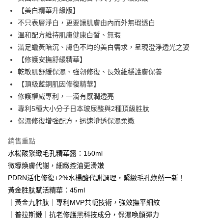
貨到付款
１．簡單：不需註冊會員、不需綁卡、不需儲值。
消。如遇「轉專審核」未通過狀況，表示未達大哥付你分期系統評分，恕無
２．便利：只要手機號碼，簡訊認證，即可結帳。
【美白精華升級版】
法說明評估內容。
３．安心：先確認商品／服務後，再付款。
不只表層淨白，更要讓肌膚由內而外無瑕透白
【繳款方式說明】
運送方式
1.分期款項不併入電信帳單，「大哥付你分期」於每月結算日後寄送繳費提
溫和配方維持肌膚健康白皙、無瑕
【「AFTEE先享後付」結帳流程】
全家取貨付款
醒簡訊。
１．於結帳方式選擇「AFTEE先享後付」後，將跳轉至「AFTEE先享後付」
滿足蠟黃暗沉、膚色不均的美白需求，呈現澄淨透光之姿
2.透過簡訊連結打開帳單後，可選擇「超商條碼／台灣大直營門市／銀行轉
每筆NT$80，滿NT$999(含以上)免運費
結帳頁面，進行簡訊認證並確認金額後，即可完成結帳。
帳／街口支付／iPASS MONEY」等通路繳費。
【修護安撫舒緩精華】
２．訂單成立數日內，您將收到繳費通知簡訊。
付款後全家取貨
乾敏肌舒緩保濕、強韌修復、長效維穩護膚保養
３．收到繳費通知簡訊後14天內，點擊此簡訊中的連結，可透過四大超商／
【注意事項】
ATM／網路銀行／等多元方式進行付款，方視為交易完成。
【頂級藍銅肌因修復精華】
每筆NT$80，滿NT$1,880(含以上)免運費
1.本服務係由「台灣大哥大股份有限公司」（以下簡稱本公司）所提供，讓
※ 請注意：結帳手續完成當下不需立刻繳費，但若您需要取消訂單，請聯絡
用戶於交易時，得透過本服務購買商品或服務，並由商店將買賣／分期付款
修護權威專利，一滴有感潤透亮
購買商品的店家。未經商家同意取消之訂單仍視為有效，需透過AFTEE先享
萊爾富取貨付款
買賣價金債權讓與本公司後，依約使用本公司帳單繳交帳款。
後付繳納相關費用。
專利5種大小分子日本玻尿酸與2種頂級胜肽
2.基於同意付款使用「大哥付你分期」之契約關係目的，商店將以您的個人
每筆NT$80，滿NT$2,000(含以上)免運費
※ 交易是否成功請以「AFTEE先享後付 」之結帳頁面顯示為準，若有關於
保濕修復增強配方，迅速滲透保濕柔嫩
資料（包含姓名、電話或地址）提供予台灣大哥大進項蒐集、處理及利用，
是否繳費成功／繳費後需取消欲退款等相關疑問，請聯繫「AFTEE先享後付
由本公司與您本人進行分期帳單所需資料之確認、核對及更正。
客戶支援中心」
https://netprotections.freshdesk.com/support/home
付款後萊爾富取貨
3.完整用戶服務條款，請詳閱以下連結：
https://oppay.tw/userRule
銷售重點
每筆NT$80，滿NT$1,880(含以上)免運費
【注意事項】
水楊酸緊緻毛孔精華露：150ml
１．透過由恩沛科技股份有限公司提供之「AFTEE先享後付」服務完成之交
微導煥膚代謝，細緻控油更滑嫩
7-11取貨付款
易，需依本服務之必要範圍內提供個人資料，並將交易相關給付款項請求債
PDRN活化修復+2%水楊酸代謝調理，緊緻毛孔煥然一新！
權轉讓予恩沛科技股份有限公司。
每筆NT$80，滿NT$2,000(含以上)免運費
２．關於個人資料處理事宜，請瀏覽以下網址：
黃金胜肽賦活精華：45ml
https://aftee.tw/terms/#terms3
付款後7-11取貨
｜黃金九胜肽｜專利MVP共軛技術，強效撫平細紋
３．未成年的使用者請事先徵得法定代理人或監護人之同意方可使用
每筆NT$80，滿NT$1,880(含以上)免運費
「AFTEE先享後付」，若未經同意申辦者引起之損失，本公司不負相關責
｜普拉斯鏈｜抗老修護黑科技成分，保濕喚顏彈力