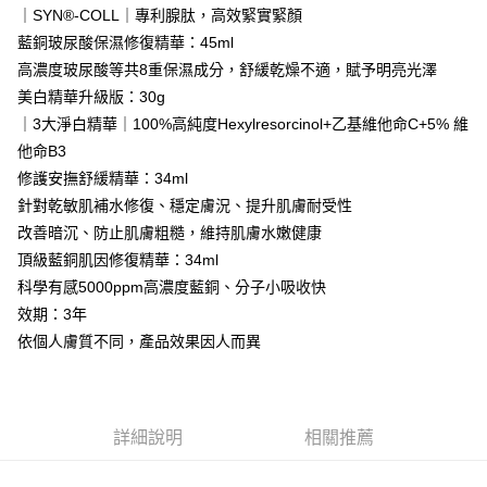
任。
｜SYN®-COLL｜專利腺肽，高效緊實緊顏
台灣宅配(便利帶)
４．使用「AFTEE先享後付」時，將依據個別帳號之用戶狀況，依本公司即
藍銅玻尿酸保濕修復精華：45ml
時審查核予不同之上限額度；若仍有額度不足之情形，本公司將視審查結果
每筆NT$80，滿NT$1,880(含以上)免運費
請求用戶進行身份認證。
高濃度玻尿酸等共8重保濕成分，舒緩乾燥不適，賦予明亮光澤
５．嚴禁一人註冊多個帳號或使用他人資訊註冊。若發現惡意使用之情形，
離島宅配
美白精華升級版：30g
恩沛科技股份有限公司將有權停止該用戶之使用額度並採取法律行動。
每筆NT$100，滿NT$2,000(含以上)免運費
｜3大淨白精華｜100%高純度Hexylresorcinol+乙基維他命C+5% 維
他命B3
宅配貨到付款
修護安撫舒緩精華：34ml
每筆NT$100，滿NT$2,000(含以上)免運費
針對乾敏肌補水修復、穩定膚況、提升肌膚耐受性
海外配送(日韓地區請提供英文收件地址及姓名，韓國址末
查看運費
改善暗沉、防止肌膚粗糙，維持肌膚水嫩健康
端請提供收件人的個人通關碼)
頂級藍銅肌因修復精華：34ml
科學有感5000ppm高濃度藍銅、分子小吸收快
海外配送 (新馬專屬)
查看運費
效期：3年
海外配送(中國)
查看運費
依個人膚質不同，產品效果因人而異
詳細說明
相關推薦