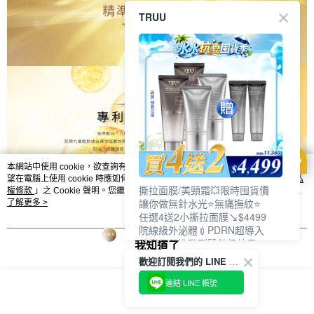
TRUU
本網站中使用 cookie，欲查詢有關本網站使用 cookie 方式之詳情，及若您不希
望在電腦上使用 cookie 時應如何變更電腦的 cookie 設定，請參閱本網站「
隱私
撕拉面膜/美頸霜💥限時囤貨價
權條款
」之 Cookie 聲明。您繼續使用本網站即表示您同意本公司得按本網站使
讓你做無針水光⭐無痛撫紋⭐
用條款之 Cookie 聲明使用 cookie。
了解更多 >
任選4送2小撕拉面膜↘$4499
院線級外泌體💉PDRN超導入
居家保養進階到醫美級效果❗
我知道了
歡迎訂閱我們的 LINE 官方帳號
連結 LINE 帳號