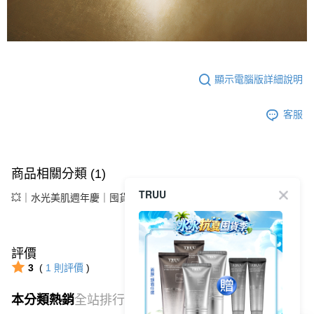
顯示電腦版詳細說明
客服
商品相關分類 (1)
TRUU
💥｜水光美肌週年慶｜囤貨買大送小
限時搶購↘$199起
評價
3
(
1
則評價
)
本分類熱銷
全站排行