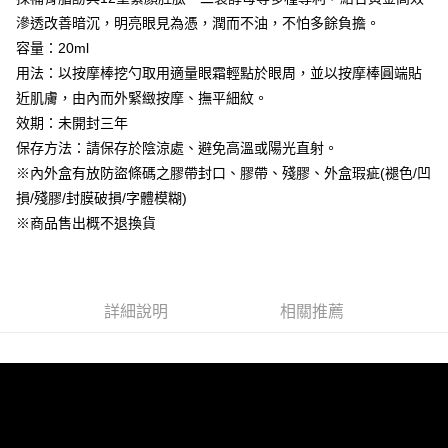
4.訂單成立30分鐘內，如未前往確認交易或遇審核未通過，訂單將自動取
貨到付款
１．簡單：不需註冊會員、不需綁卡、不需儲值。
滲透改善暗沉，明亮眼見為憑，潤而不油，不怕多餘負擔。
消。如遇「轉專審核」未通過狀況，表示未達大哥付你分期系統評分，恕無
２．便利：只要手機號碼，簡訊認證，即可結帳。
法說明評估內容。
容量：20ml
３．安心：先確認商品／服務後，再付款。
【繳款方式說明】
運送方式
用法：以按摩棒挖勺取用適量眼霜輕點於眼周，並以按摩棒圓端貼
1.分期款項不併入電信帳單，「大哥付你分期」於每月結算日後寄送繳費提
【「AFTEE先享後付」結帳流程】
全家取貨付款
醒簡訊。
近肌膚，由內而外緊緻按摩、撫平細紋。
１．於結帳方式選擇「AFTEE先享後付」後，將跳轉至「AFTEE先享後付」
2.透過簡訊連結打開帳單後，可選擇「超商條碼／台灣大直營門市／銀行轉
每筆NT$80，滿NT$999(含以上)免運費
結帳頁面，進行簡訊認證並確認金額後，即可完成結帳。
效期：未開封三年
帳／街口支付／iPASS MONEY」等通路繳費。
２．訂單成立數日內，您將收到繳費通知簡訊。
保存方法：請保存於陰涼處、避免高溫或陽光直射。
付款後全家取貨
３．收到繳費通知簡訊後14天內，點擊此簡訊中的連結，可透過四大超商／
【注意事項】
※內外盒有放防盜條碼之膠帶封口、膠帶、殘膠、外盒瑕疵(褪色/凹
ATM／網路銀行／等多元方式進行付款，方視為交易完成。
每筆NT$80，滿NT$1,880(含以上)免運費
1.本服務係由「台灣大哥大股份有限公司」（以下簡稱本公司）所提供，讓
※ 請注意：結帳手續完成當下不需立刻繳費，但若您需要取消訂單，請聯絡
損/殘膠/封膜破損/字體模糊)
用戶於交易時，得透過本服務購買商品或服務，並由商店將買賣／分期付款
購買商品的店家。未經商家同意取消之訂單仍視為有效，需透過AFTEE先享
萊爾富取貨付款
買賣價金債權讓與本公司後，依約使用本公司帳單繳交帳款。
※商品售出概不退換貨
後付繳納相關費用。
2.基於同意付款使用「大哥付你分期」之契約關係目的，商店將以您的個人
每筆NT$80，滿NT$2,000(含以上)免運費
※ 交易是否成功請以「AFTEE先享後付 」之結帳頁面顯示為準，若有關於
資料（包含姓名、電話或地址）提供予台灣大哥大進項蒐集、處理及利用，
是否繳費成功／繳費後需取消欲退款等相關疑問，請聯繫「AFTEE先享後付
由本公司與您本人進行分期帳單所需資料之確認、核對及更正。
客戶支援中心」
https://netprotections.freshdesk.com/support/home
付款後萊爾富取貨
3.完整用戶服務條款，請詳閱以下連結：
https://oppay.tw/userRule
詳細說明
相關推薦
每筆NT$80，滿NT$1,880(含以上)免運費
【注意事項】
１．透過由恩沛科技股份有限公司提供之「AFTEE先享後付」服務完成之交
7-11取貨付款
易，需依本服務之必要範圍內提供個人資料，並將交易相關給付款項請求債
權轉讓予恩沛科技股份有限公司。
每筆NT$80，滿NT$2,000(含以上)免運費
２．關於個人資料處理事宜，請瀏覽以下網址：
https://aftee.tw/terms/#terms3
付款後7-11取貨
３．未成年的使用者請事先徵得法定代理人或監護人之同意方可使用
每筆NT$80，滿NT$1,880(含以上)免運費
「AFTEE先享後付」，若未經同意申辦者引起之損失，本公司不負相關責