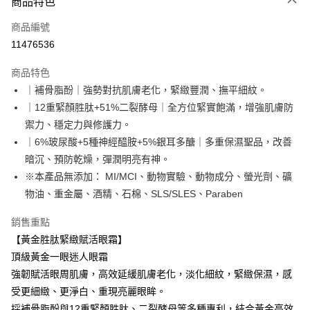
商品特色
信用卡一次付款
商品編號
超商取貨付款
11476536
LINE Pay
商品特色
Apple Pay
｜補骨脂酚｜強勢對抗肌膚老化，緊緻豐潤、撫平細紋。
｜12重緊顏胜肽+51%二裂酵母｜全方位緊實飽滿，增強肌膚防
悠遊付
禦力、穩定力與修護力。
Google Pay
｜6%玻尿酸+5種神經醯胺+5%銀耳多醣｜多重保濕聖品，改善
暗沉、預防乾燥，彈潤明亮有神。
網路銀行/電子錢包
※本產品無添加： MI/MCI、動物實驗、動物成分、螢光劑、礦
相關說明
物油、重金屬、酒精、石棉、SLS/SLES、Paraben
支援用馬幣 (MYR) 付款，結帳時商品金額可能因匯率變動而有所調整。
大哥付你分期
銷售重點
相關說明
【黃金胜肽緊緻賦活眼霜】
【大哥付你分期使用說明】
AFTEE先享後付
1.本服務由台灣大哥大提供，台灣大哥大用戶可立即使用無須另外申請。
頂級黃金一眼迷人眼霜
2.付款方式選擇「大哥付你分期」，訂單成立後會自動跳轉到大哥付的交易
相關說明
強韌賦活眼周肌膚，高效延緩肌膚老化，淡化細紋，緊緻保濕，感
流程，驗證手機門號後，選擇欲分期的期數、繳款截止日，確認付款後即完
【關於「AFTEE先享後付」】
成交易。
受更細緻、更淨白、重現亮麗眼眸。
ATM付款
AFTEE先享後付是「在收到商品之後才付款」的支付方式。 讓您購物簡單
3.實際核准額度、可分期數及費用金額請依後續交易確認頁面所載為準。
便利好安心！
採補骨脂酚與12重緊顏胜肽、二裂酵母等多種專利，結合黃金高效