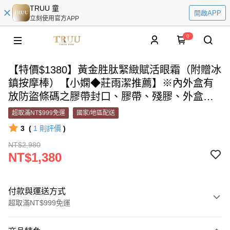
TRUU 童
開啟APP
立刻使用官方APP
0
【特價$1380】黃金胜肽緊緻賦活眼霜（附贈冰
鎮按摩棒）【小嫻◆莊雨潔推薦】※內外盒有
放防盜條碼之膠帶封口、膠帶、殘膠、外盒瑕
疵(褪色/凹損/殘膠/封膜破損/字體模糊)※商品
超取滿NT$999免運
國家/地區配送
售出概不退換貨
3
(
1
則評價
)
NT$2,980
NT$1,380
付款與運送方式
超取滿NT$999免運
付款方式