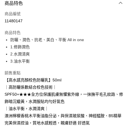
商品特色
信用卡一次付款
商品編號
超商取貨付款
11480147
LINE Pay
商品特色
Apple Pay
防曬、潤色、抗老、美白、平衡 All in one
1.修飾潤色
悠遊付
2.水潤清爽
Google Pay
3.油水平衡
網路銀行/電子錢包
銷售重點
相關說明
【高水感亮顏校色防曬乳】50ml
支援用馬幣 (MYR) 付款，結帳時商品金額可能因匯率變動而有所調整。
｜高防曬係數結合校色技術｜
大哥付你分期
SPF50+★★★全方位保護肌膚無懼紫外線，一抹撫平毛孔紋路、修
相關說明
飾暗沉蠟黃，水潤服貼均勻好氣色
【大哥付你分期使用說明】
AFTEE先享後付
1.本服務由台灣大哥大提供，台灣大哥大用戶可立即使用無須另外申請。
｜油水平衡，水潤清爽｜
2.付款方式選擇「大哥付你分期」，訂單成立後會自動跳轉到大哥付的交易
相關說明
澳洲檸檬香桃木平衡油脂分泌，與保濕玻尿酸、神經醯胺、B5精華
流程，驗證手機門號後，選擇欲分期的期數、繳款截止日，確認付款後即完
【關於「AFTEE先享後付」】
成交易。
完美保濕控油，質地水感輕透，親膚舒適 好透氣
ATM付款
AFTEE先享後付是「在收到商品之後才付款」的支付方式。 讓您購物簡單
3.實際核准額度、可分期數及費用金額請依後續交易確認頁面所載為準。