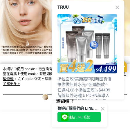
TRUU
本網站中使用 cookie，欲查詢有關本網站使用 cookie 方式之詳情，及若您不希
望在電腦上使用 cookie 時應如何變更電腦的 cookie 設定，請參閱本網站「
隱私
撕拉面膜/美頸霜💥限時囤貨價
權條款
」之 Cookie 聲明。您繼續使用本網站即表示您同意本公司得按本網站使
讓你做無針水光⭐無痛撫紋⭐
用條款之 Cookie 聲明使用 cookie。
了解更多 >
顯示電腦版詳細說明
任選4送2小撕拉面膜↘$4499
院線級外泌體💉PDRN超導入
居家保養進階到醫美級效果❗
我知道了
客服
歡迎訂閱我們的 LINE 官方帳號
連結 LINE 帳號
商品相關分類 (4)
查看全部