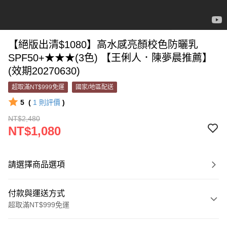
【絕版出清$1080】高水感亮顏校色防曬乳
SPF50+★★★(3色) 【王俐人．陳夢晨推薦】
(效期20270630)
超取滿NT$999免運
國家/地區配送
5
(
1
則評價
)
NT$2,480
NT$1,080
請選擇商品選項
付款與運送方式
超取滿NT$999免運
付款方式