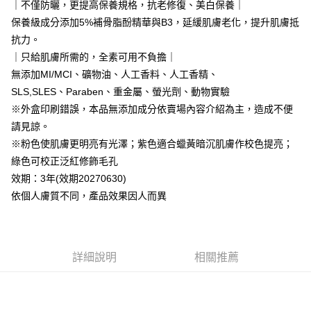
便利好安心！
｜不僅防曬，更提高保養規格，抗老修復、美白保養｜
4.訂單成立30分鐘內，如未前往確認交易或遇審核未通過，訂單將自動取
貨到付款
１．簡單：不需註冊會員、不需綁卡、不需儲值。
保養級成分添加5%補骨脂酚精華與B3，延緩肌膚老化，提升肌膚抵
消。如遇「轉專審核」未通過狀況，表示未達大哥付你分期系統評分，恕無
２．便利：只要手機號碼，簡訊認證，即可結帳。
法說明評估內容。
抗力。
３．安心：先確認商品／服務後，再付款。
【繳款方式說明】
運送方式
｜只給肌膚所需的，全素可用不負擔｜
1.分期款項不併入電信帳單，「大哥付你分期」於每月結算日後寄送繳費提
【「AFTEE先享後付」結帳流程】
全家取貨付款
醒簡訊。
無添加MI/MCI、礦物油、人工香料、人工香精、
１．於結帳方式選擇「AFTEE先享後付」後，將跳轉至「AFTEE先享後付」
2.透過簡訊連結打開帳單後，可選擇「超商條碼／台灣大直營門市／銀行轉
每筆NT$80，滿NT$999(含以上)免運費
結帳頁面，進行簡訊認證並確認金額後，即可完成結帳。
SLS,SLES、Paraben、重金屬、螢光劑、動物實驗
帳／街口支付／iPASS MONEY」等通路繳費。
２．訂單成立數日內，您將收到繳費通知簡訊。
※外盒印刷錯誤，本品無添加成分依賣場內容介紹為主，造成不便
付款後全家取貨
３．收到繳費通知簡訊後14天內，點擊此簡訊中的連結，可透過四大超商／
【注意事項】
請見諒。
ATM／網路銀行／等多元方式進行付款，方視為交易完成。
每筆NT$80，滿NT$1,880(含以上)免運費
1.本服務係由「台灣大哥大股份有限公司」（以下簡稱本公司）所提供，讓
※ 請注意：結帳手續完成當下不需立刻繳費，但若您需要取消訂單，請聯絡
※粉色使肌膚更明亮有光澤；紫色適合蠟黃暗沉肌膚作校色提亮；
用戶於交易時，得透過本服務購買商品或服務，並由商店將買賣／分期付款
購買商品的店家。未經商家同意取消之訂單仍視為有效，需透過AFTEE先享
萊爾富取貨付款
買賣價金債權讓與本公司後，依約使用本公司帳單繳交帳款。
綠色可校正泛紅修飾毛孔
後付繳納相關費用。
2.基於同意付款使用「大哥付你分期」之契約關係目的，商店將以您的個人
每筆NT$80，滿NT$2,000(含以上)免運費
效期：3年(效期20270630)
※ 交易是否成功請以「AFTEE先享後付 」之結帳頁面顯示為準，若有關於
資料（包含姓名、電話或地址）提供予台灣大哥大進項蒐集、處理及利用，
是否繳費成功／繳費後需取消欲退款等相關疑問，請聯繫「AFTEE先享後付
依個人膚質不同，產品效果因人而異
由本公司與您本人進行分期帳單所需資料之確認、核對及更正。
客戶支援中心」
https://netprotections.freshdesk.com/support/home
付款後萊爾富取貨
3.完整用戶服務條款，請詳閱以下連結：
https://oppay.tw/userRule
每筆NT$80，滿NT$1,880(含以上)免運費
【注意事項】
１．透過由恩沛科技股份有限公司提供之「AFTEE先享後付」服務完成之交
7-11取貨付款
易，需依本服務之必要範圍內提供個人資料，並將交易相關給付款項請求債
詳細說明
相關推薦
權轉讓予恩沛科技股份有限公司。
每筆NT$80，滿NT$2,000(含以上)免運費
２．關於個人資料處理事宜，請瀏覽以下網址：
https://aftee.tw/terms/#terms3
付款後7-11取貨
３．未成年的使用者請事先徵得法定代理人或監護人之同意方可使用