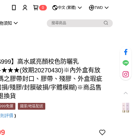
0
中文 (繁體)
TWD
購物須知
$999】高水感亮顏校色防曬乳
0+★★★(效期20270430)※內外盒有放
碼之膠帶封口、膠帶、殘膠、外盒瑕疵
凹損/殘膠/封膜破損/字體模糊)※商品售
退換貨
999免運
國家/地區配送
2
則評價
)
99