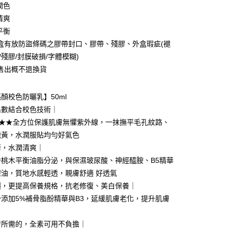
潤色
清爽
平衡
盒有放防盜條碼之膠帶封口、膠帶、殘膠、外盒瑕疵(褪
y
/殘膠/封膜破損/字體模糊)
電子錢包
售出概不退換貨
 (MYR) 付款，結帳時商品金額可能因匯率變動而有所調整。
分期
顏校色防曬乳】50ml
係數結合校色技術｜
你分期使用說明】
+★★★全方位保護肌膚無懼紫外線，一抹撫平毛孔紋路、
享後付
由台灣大哥大提供，台灣大哥大用戶可立即使用無須另外申請。
蠟黃，水潤服貼均勻好氣色
式選擇「大哥付你分期」，訂單成立後會自動跳轉到大哥付的交易
證手機門號後，選擇欲分期的期數、繳款截止日，確認付款後即
FTEE先享後付」】
衡，水潤清爽｜
。
先享後付是「在收到商品之後才付款」的支付方式。 讓您購物簡單
香桃木平衡油脂分泌，與保濕玻尿酸、神經醯胺、B5精華
准額度、可分期數及費用金額請依後續交易確認頁面所載為準。
心！
立30分鐘內，如未前往確認交易或遇審核未通過，訂單將自動取
控油，質地水感輕透，親膚舒適 好透氣
：不需註冊會員、不需綁卡、不需儲值。
「轉專審核」未通過狀況，表示未達大哥付你分期系統評分，恕
：只要手機號碼，簡訊認證，即可結帳。
曬，更提高保養規格，抗老修復、美白保養｜
評估內容。
：先確認商品／服務後，再付款。
添加5%補骨脂酚精華與B3，延緩肌膚老化，提升肌膚
式說明】
項不併入電信帳單，「大哥付你分期」於每月結算日後寄送繳費提
EE先享後付」結帳流程】
方式選擇「AFTEE先享後付」後，將跳轉至「AFTEE先享後
膚所需的，全素可用不負擔｜
付款
訊連結打開帳單後，可選擇「超商條碼／台灣大直營門市／銀行轉