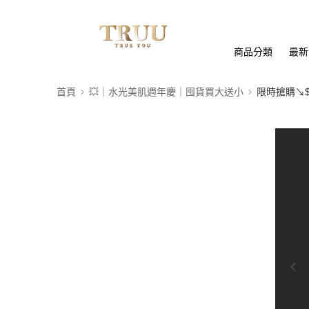
商品分類
最新
首頁
💥｜水光美肌週年慶｜囤貨買大送小
限時搶購↘$