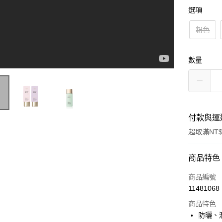
選項
粉色
數量
付款與運
超取滿NT$
付款方式
商品特色
信用卡一
商品編號
11481068
超商取貨
商品特色
LINE Pay
防曬、潤