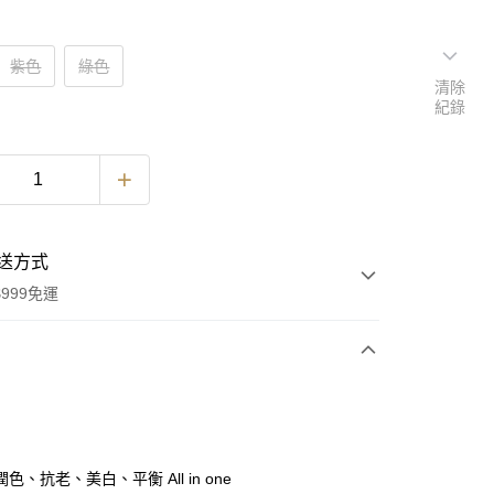
紫色
綠色
清除
紀錄
送方式
999免運
次付款
付款
色、抗老、美白、平衡 All in one