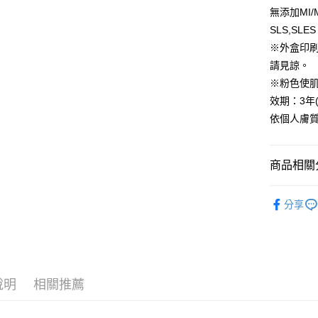
付」結帳
帳／街口支
無添加MI
每筆NT$8
２．訂單
３．收到繳
SLS,SL
【注意事
／ATM／
付款後全
※外盒印
1.本服務
※ 請注意
每筆NT$8
用戶於交
請見諒。
絡購買商品
款買賣價
先享後付
※粉色使
萊爾富取
2.基於同
※ 交易是
效期：3年(
資料（包
是否繳費成
每筆NT$8
用，由本
付客戶支
依個人膚
3.完整用
付款後萊
【注意事
每筆NT$8
１．透過由
商品相關分
交易，需
7-11取貨
求債權轉
💥｜水光
２．關於
每筆NT$8
分享
https://aft
｜全站商品｜A
３．未成
付款後7-1
「AFTE
．防曬
每筆NT$8
任。
４．使用「
｜新品上市｜N
台灣宅配(
即時審查
結果請求
說明
相關推薦
每筆NT$8
５．嚴禁
形，恩沛
離島宅配