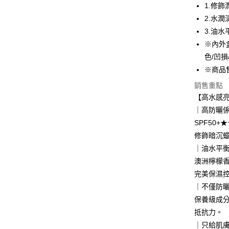
1.修飾
Apple Pay
2.水潤
悠遊付
3.油水
※內外
Google Pa
色/凹損
網路銀行/
※商品
相關說明
銷售重點
支援用馬幣
大哥付你
【高水感亮
相關說明
｜高防曬
【大哥付
SPF50
AFTEE先
1.本服務
修飾暗沉
2.付款方
相關說明
流程，驗
【關於「A
｜油水平
ATM付款
完成交易
AFTEE
澳洲檸檬
3.實際核
便利好安
4.訂單成
貨到付款
完美保濕
１．簡單
消。如遇
２．便利
｜不僅防
無法說明
３．安心
保養級成分
【繳款方
運送方式
1.分期款
【「AFT
抵抗力。
醒簡訊。
１．於結帳
｜只給肌
全家取貨
2.透過簡