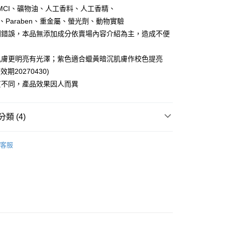
頁面，進行簡訊認證並確認金額後，即可完成結帳。
付／iPASS MONEY」等通路繳費。
/MCI、礦物油、人工香料、人工香精、
0，滿NT$999(含以上)免運費
成立數日內，您將收到繳費通知簡訊。
費通知簡訊後14天內，點擊此簡訊中的連結，可透過四大超商
ES、Paraben、重金屬、螢光劑、動物實驗
項】
網路銀行／等多元方式進行付款，方視為交易完成。
家取貨
刷錯誤，本品無添加成分依賣場內容介紹為主，造成不便
係由「台灣大哥大股份有限公司」（以下簡稱本公司）所提供，讓
：結帳手續完成當下不需立刻繳費，但若您需要取消訂單，請聯
0，滿NT$1,880(含以上)免運費
易時，得透過本服務購買商品或服務，並由商店將買賣／分期付
的店家。未經商家同意取消之訂單仍視為有效，需透過AFTEE
金債權讓與本公司後，依約使用本公司帳單繳交帳款。
繳納相關費用。
肌膚更明亮有光澤；紫色適合蠟黃暗沉肌膚作校色提亮
貨付款
意付款使用「大哥付你分期」之契約關係目的，商店將以您的個人
否成功請以「AFTEE先享後付 」之結帳頁面顯示為準，若有關於
效期20270430)
含姓名、電話或地址）提供予台灣大哥大進項蒐集、處理及利
功／繳費後需取消欲退款等相關疑問，請聯繫「AFTEE先享後
0，滿NT$2,000(含以上)免運費
公司與您本人進行分期帳單所需資料之確認、核對及更正。
援中心」
https://netprotections.freshdesk.com/support/home
質不同，產品效果因人而異
戶服務條款，請詳閱以下連結：
https://oppay.tw/userRule
爾富取貨
項】
0，滿NT$1,880(含以上)免運費
恩沛科技股份有限公司提供之「AFTEE先享後付」服務完成之
類 (4)
依本服務之必要範圍內提供個人資料，並將交易相關給付款項請
付款
讓予恩沛科技股份有限公司。
美肌週年慶｜囤貨買大送小
限時搶購↘$199起
個人資料處理事宜，請瀏覽以下網址：
0，滿NT$2,000(含以上)免運費
客服
ee.tw/terms/#terms3
ll Products
年的使用者請事先徵得法定代理人或監護人之同意方可使用
1取貨
E先享後付」，若未經同意申辦者引起之損失，本公司不負相關責
高水感亮顏校色防曬乳SPF50+★★★
0，滿NT$1,880(含以上)免運費
AFTEE先享後付」時，將依據個別帳號之用戶狀況，依本公司
ew Arrival
高水感亮顏校色防曬乳SPF50+★★★
便利帶)
核予不同之上限額度；若仍有額度不足之情形，本公司將視審查
用戶進行身份認證。
0，滿NT$1,880(含以上)免運費
一人註冊多個帳號或使用他人資訊註冊。若發現惡意使用之情
科技股份有限公司將有權停止該用戶之使用額度並採取法律行