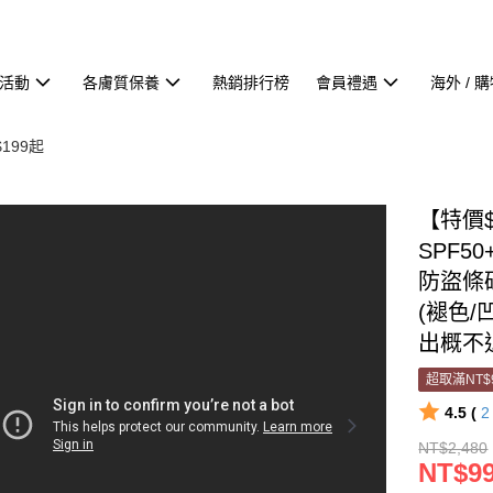
活動
各膚質保養
熱銷排行榜
會員禮遇
海外 / 
199起
【特價
SPF5
防盜條
(褪色/
出概不
超取滿NT$
4.5 (
NT$2,480
NT$9