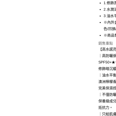
1.修飾
Apple Pay
2.水潤
悠遊付
3.油水
※內外
Google Pa
色/凹損
網路銀行/
※商品
相關說明
銷售重點
支援用馬幣
大哥付你
【高水感亮
相關說明
｜高防曬
【大哥付
SPF50
AFTEE先
1.本服務
修飾暗沉
2.付款方
相關說明
流程，驗
【關於「A
｜油水平
ATM付款
完成交易
AFTEE
澳洲檸檬
3.實際核
便利好安
4.訂單成
貨到付款
完美保濕
１．簡單
消。如遇
２．便利
｜不僅防
無法說明
３．安心
保養級成分
【繳款方
運送方式
1.分期款
【「AFT
抵抗力。
醒簡訊。
１．於結帳
｜只給肌
全家取貨
2.透過簡