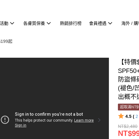
活動
各膚質保養
熱銷排行榜
會員禮遇
海外 / 
199起
【特價
SPF5
防盜條
(褪色/
出概不
超取滿NT$
4.5 (
NT$2,480
NT$9