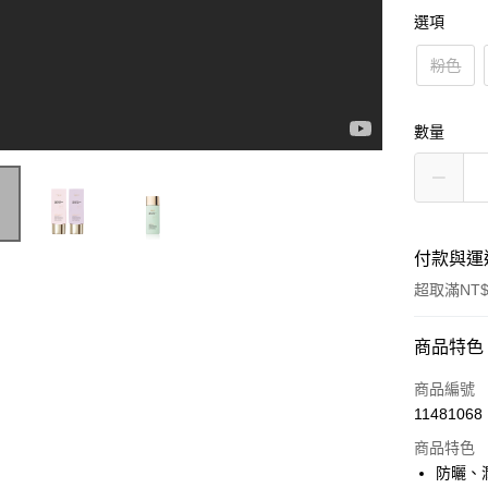
選項
粉色
數量
付款與運
超取滿NT$
付款方式
商品特色
信用卡一
商品編號
11481068
超商取貨
商品特色
LINE Pay
防曬、潤