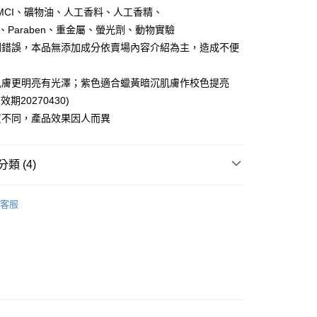
頁面，進行簡訊認證並確認金額後，即可完成結帳。
付／iPASS MONEY」等通路繳費。
/MCI、礦物油、人工香料、人工香精、
0，滿NT$999(含以上)免運費
成立數日內，您將收到繳費通知簡訊。
費通知簡訊後14天內，點擊此簡訊中的連結，可透過四大超商
ES、Paraben、重金屬、螢光劑、動物實驗
項】
網路銀行／等多元方式進行付款，方視為交易完成。
家取貨
刷錯誤，本品無添加成分依賣場內容介紹為主，造成不便
係由「台灣大哥大股份有限公司」（以下簡稱本公司）所提供，讓
：結帳手續完成當下不需立刻繳費，但若您需要取消訂單，請聯
0，滿NT$1,880(含以上)免運費
易時，得透過本服務購買商品或服務，並由商店將買賣／分期付
的店家。未經商家同意取消之訂單仍視為有效，需透過AFTEE
金債權讓與本公司後，依約使用本公司帳單繳交帳款。
繳納相關費用。
肌膚更明亮有光澤；紫色適合蠟黃暗沉肌膚作校色提亮
貨付款
意付款使用「大哥付你分期」之契約關係目的，商店將以您的個人
否成功請以「AFTEE先享後付 」之結帳頁面顯示為準，若有關於
效期20270430)
含姓名、電話或地址）提供予台灣大哥大進項蒐集、處理及利
功／繳費後需取消欲退款等相關疑問，請聯繫「AFTEE先享後
0，滿NT$2,000(含以上)免運費
公司與您本人進行分期帳單所需資料之確認、核對及更正。
援中心」
https://netprotections.freshdesk.com/support/home
質不同，產品效果因人而異
戶服務條款，請詳閱以下連結：
https://oppay.tw/userRule
爾富取貨
項】
0，滿NT$1,880(含以上)免運費
恩沛科技股份有限公司提供之「AFTEE先享後付」服務完成之
類 (4)
依本服務之必要範圍內提供個人資料，並將交易相關給付款項請
付款
讓予恩沛科技股份有限公司。
美肌週年慶｜囤貨買大送小
限時搶購↘$199起
個人資料處理事宜，請瀏覽以下網址：
0，滿NT$2,000(含以上)免運費
客服
ee.tw/terms/#terms3
ll Products
年的使用者請事先徵得法定代理人或監護人之同意方可使用
1取貨
E先享後付」，若未經同意申辦者引起之損失，本公司不負相關責
高水感亮顏校色防曬乳SPF50+★★★
0，滿NT$1,880(含以上)免運費
AFTEE先享後付」時，將依據個別帳號之用戶狀況，依本公司
ew Arrival
高水感亮顏校色防曬乳SPF50+★★★
便利帶)
核予不同之上限額度；若仍有額度不足之情形，本公司將視審查
用戶進行身份認證。
0，滿NT$1,880(含以上)免運費
一人註冊多個帳號或使用他人資訊註冊。若發現惡意使用之情
科技股份有限公司將有權停止該用戶之使用額度並採取法律行