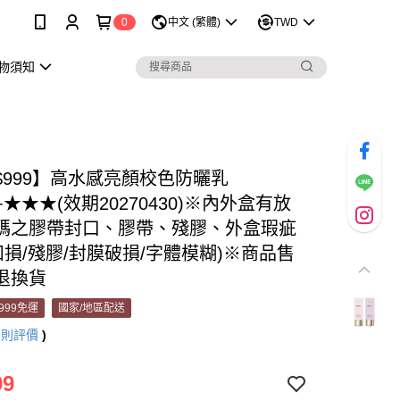
0
中文 (繁體)
TWD
購物須知
$999】高水感亮顏校色防曬乳
0+★★★(效期20270430)※內外盒有放
碼之膠帶封口、膠帶、殘膠、外盒瑕疵
凹損/殘膠/封膜破損/字體模糊)※商品售
退換貨
999免運
國家/地區配送
2
則評價
)
99