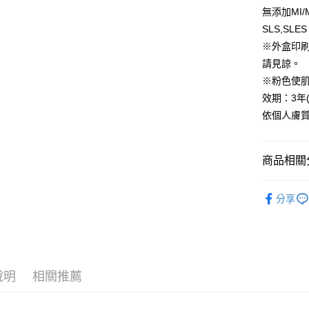
付」結帳
帳／街口支
無添加MI
每筆NT$8
２．訂單
３．收到繳
SLS,SL
【注意事
／ATM／
付款後全
※外盒印
1.本服務
※ 請注意
每筆NT$8
用戶於交
請見諒。
絡購買商品
款買賣價
先享後付
※粉色使
萊爾富取
2.基於同
※ 交易是
效期：3年(
資料（包
是否繳費成
每筆NT$8
用，由本
付客戶支
依個人膚
3.完整用
付款後萊
【注意事
每筆NT$8
１．透過由
商品相關分
交易，需
7-11取貨
求債權轉
💥｜水光
２．關於
每筆NT$8
分享
https://aft
｜全站商品｜A
３．未成
付款後7-1
「AFTE
．防曬
每筆NT$8
任。
４．使用「
｜新品上市｜N
台灣宅配(
即時審查
結果請求
說明
相關推薦
每筆NT$8
５．嚴禁
形，恩沛
離島宅配