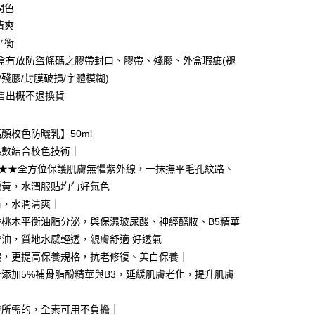
潤色
清爽
平衡
盒有放防盜條碼之膠帶封口、膠帶、殘膠、外盒瑕疵(褪
y
/殘膠/封膜破損/字體模糊)
電子錢包
售出概不退換貨
 (MYR) 付款，結帳時商品金額可能因匯率變動而有所調整。
分期
顏校色防曬乳】50ml
係數結合校色技術｜
你分期使用說明】
+★★★全方位保護肌膚無懼紫外線，一抹撫平毛孔紋路、
享後付
由台灣大哥大提供，台灣大哥大用戶可立即使用無須另外申請。
蠟黃，水潤服貼均勻好氣色
式選擇「大哥付你分期」，訂單成立後會自動跳轉到大哥付的交易
證手機門號後，選擇欲分期的期數、繳款截止日，確認付款後即
FTEE先享後付」】
衡，水潤清爽｜
。
先享後付是「在收到商品之後才付款」的支付方式。 讓您購物簡單
香桃木平衡油脂分泌，與保濕玻尿酸、神經醯胺、B5精華
准額度、可分期數及費用金額請依後續交易確認頁面所載為準。
心！
立30分鐘內，如未前往確認交易或遇審核未通過，訂單將自動取
控油，質地水感輕透，親膚舒適 好透氣
：不需註冊會員、不需綁卡、不需儲值。
「轉專審核」未通過狀況，表示未達大哥付你分期系統評分，恕
：只要手機號碼，簡訊認證，即可結帳。
曬，更提高保養規格，抗老修復、美白保養｜
評估內容。
：先確認商品／服務後，再付款。
添加5%補骨脂酚精華與B3，延緩肌膚老化，提升肌膚
式說明】
項不併入電信帳單，「大哥付你分期」於每月結算日後寄送繳費提
EE先享後付」結帳流程】
方式選擇「AFTEE先享後付」後，將跳轉至「AFTEE先享後
膚所需的，全素可用不負擔｜
付款
訊連結打開帳單後，可選擇「超商條碼／台灣大直營門市／銀行轉