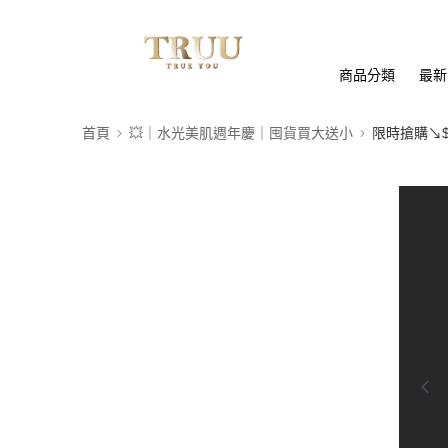
商品分類
最新
首頁
💥｜水光美肌週年慶｜囤貨買大送小
限時搶購↘$