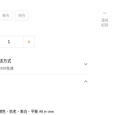
紫色
綠色
清除
紀錄
送方式
999免運
次付款
付款
色、抗老、美白、平衡 All in one