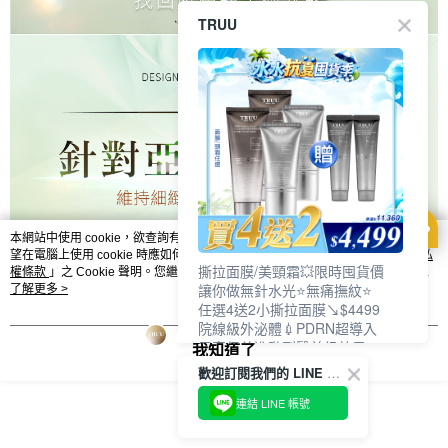
TRUU
本網站中使用 cookie，欲查詢有關本網站使用 cookie 方式之詳情，及若您不希
望在電腦上使用 cookie 時應如何變更電腦的 cookie 設定，請參閱本網站「
隱私
撕拉面膜/美頸霜💥限時囤貨價
權條款
」之 Cookie 聲明。您繼續使用本網站即表示您同意本公司得按本網站使
讓你做無針水光⭐無痛撫紋⭐
用條款之 Cookie 聲明使用 cookie。
了解更多 >
任選4送2小撕拉面膜↘$4499
院線級外泌體💉PDRN超導入
居家保養進階到醫美級效果❗
我知道了
歡迎訂閱我們的 LINE 官方帳號
連結 LINE 帳號