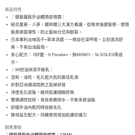
LINE Pay
商品特色
Apple Pay
｜健髮蓬鬆外泌體頭皮噴霧｜
結合薑黃、人蔘、鋸棕櫚三大漢方養護，從根本強健髮根、使頭
悠遊付
髮柔順富彈性，防止髮絲分岔與斷裂。
Google Pay
日本專利淡味因子+草本涼感，一噴自在深呼吸，立刻清涼舒
爽，不易出油扁塌。
網路銀行/電子錢包
安心配方： 0矽靈、0 Paraben，無MI/MCI、SLS/SLES等成
相關說明
分。
支援用馬幣 (MYR) 付款，結帳時商品金額可能因匯率變動而有所調整。
大哥付你分期
｜99控油保濕平衡乳｜
相關說明
混和、油性、毛孔粗大肌的最佳乳液
【大哥付你分期使用說明】
針對亞洲潮濕悶熱之氣候研發
AFTEE先享後付
1.本服務由台灣大哥大提供，台灣大哥大用戶可立即使用無須另外申請。
淨透毛孔皮脂，維持肌膚細緻舒爽
2.付款方式選擇「大哥付你分期」，訂單成立後會自動跳轉到大哥付的交易
相關說明
流程，驗證手機門號後，選擇欲分期的期數、繳款截止日，確認付款後即完
雙導調控技術，長效柔嫩保水，平衡多餘油脂
【關於「AFTEE先享後付」】
成交易。
ATM付款
AFTEE先享後付是「在收到商品之後才付款」的支付方式。 讓您購物簡單
舒緩外油內乾同時收斂毛孔
3.實際核准額度、可分期數及費用金額請依後續交易確認頁面所載為準。
便利好安心！
4.訂單成立30分鐘內，如未前往確認交易或遇審核未通過，訂單將自動取
酵母益生配方，持續使用增加肌膚防護力
貨到付款
１．簡單：不需註冊會員、不需綁卡、不需儲值。
消。如遇「轉專審核」未通過狀況，表示未達大哥付你分期系統評分，恕無
２．便利：只要手機號碼，簡訊認證，即可結帳。
法說明評估內容。
銷售重點
３．安心：先確認商品／服務後，再付款。
【繳款方式說明】
運送方式
｜健髮蓬鬆外泌體頭皮噴霧｜125ML