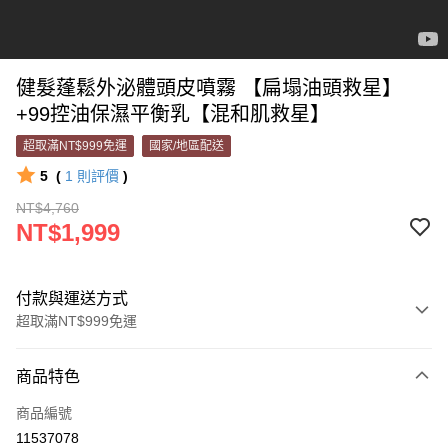
健髮蓬鬆外泌體頭皮噴霧 【扁塌油頭救星】
+99控油保濕平衡乳【混和肌救星】
超取滿NT$999免運
國家/地區配送
5
(
1
則評價
)
NT$4,760
NT$1,999
付款與運送方式
超取滿NT$999免運
付款方式
商品特色
信用卡一次付款
商品編號
超商取貨付款
11537078