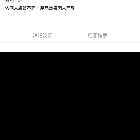
效期：3年
５．嚴禁一人註冊多個帳號或使用他人資訊註冊。若發現惡意使用之情形，
離島宅配
依個人膚質不同，產品效果因人而異
恩沛科技股份有限公司將有權停止該用戶之使用額度並採取法律行動。
每筆NT$100，滿NT$2,000(含以上)免運費
宅配貨到付款
每筆NT$100，滿NT$2,000(含以上)免運費
詳細說明
相關推薦
海外配送(日韓地區請提供英文收件地址及姓名，韓國址末
查看運費
端請提供收件人的個人通關碼)
海外配送 (新馬專屬)
查看運費
海外配送(中國)
查看運費