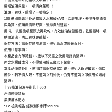
1.分期款項不併入電信帳單，「大哥付你分期」於每月結算日後寄送繳費提
【「AFTEE先享後付」結帳流程】
全家取貨付款
醒簡訊。
扁塌油頭救星，一噴清爽蓬鬆 ！
１．於結帳方式選擇「AFTEE先享後付」後，將跳轉至「AFTEE先享後付」
2.透過簡訊連結打開帳單後，可選擇「超商條碼／台灣大直營門市／銀行轉
每筆NT$80，滿NT$999(含以上)免運費
結帳頁面，進行簡訊認證並確認金額後，即可完成結帳。
油頭、異味、扁塌？一噴搞定！
帳／街口支付／iPASS MONEY」等通路繳費。
２．訂單成立數日內，您將收到繳費通知簡訊。
100 億國際專利外泌體導入水楊酸+A醇，深層調理、去除多餘油脂
付款後全家取貨
３．收到繳費通知簡訊後14天內，點擊此簡訊中的連結，可透過四大超商／
【注意事項】
與角質，使頭皮清新舒爽、髮絲自然蓬鬆。
ATM／網路銀行／等多元方式進行付款，方視為交易完成。
每筆NT$80，滿NT$1,880(含以上)免運費
1.本服務係由「台灣大哥大股份有限公司」（以下簡稱本公司）所提供，讓
※ 請注意：結帳手續完成當下不需立刻繳費，但若您需要取消訂單，請聯絡
用 法：洗髮後噴至頭皮再吹乾，有效控油強健髮根；乾髮隨時一噴
用戶於交易時，得透過本服務購買商品或服務，並由商店將買賣／分期付款
購買商品的店家。未經商家同意取消之訂單仍視為有效，需透過AFTEE先享
萊爾富取貨付款
買賣價金債權讓與本公司後，依約使用本公司帳單繳交帳款。
瞬間清涼，防止異味更蓬鬆。
後付繳納相關費用。
2.基於同意付款使用「大哥付你分期」之契約關係目的，商店將以您的個人
每筆NT$80，滿NT$2,000(含以上)免運費
保存方法：請保存於陰涼處、避免高溫或陽光直射。
※ 交易是否成功請以「AFTEE先享後付 」之結帳頁面顯示為準，若有關於
資料（包含姓名、電話或地址）提供予台灣大哥大進項蒐集、處理及利用，
是否繳費成功／繳費後需取消欲退款等相關疑問，請聯繫「AFTEE先享後付
使用注意事項：
由本公司與您本人進行分期帳單所需資料之確認、核對及更正。
客戶支援中心」
https://netprotections.freshdesk.com/support/home
付款後萊爾富取貨
3.完整用戶服務條款，請詳閱以下連結：
https://oppay.tw/userRule
本產品含有薄荷腦，2歲以下兒童之使用需諮詢醫師。
每筆NT$80，滿NT$1,880(含以上)免運費
【注意事項】
內含水楊酸成分，不得使用於三歲以下兒童。
１．透過由恩沛科技股份有限公司提供之「AFTEE先享後付」服務完成之交
本產品僅供外用，使用時請保持適當距離，避免入眼與敏感、傷口
7-11取貨付款
易，需依本服務之必要範圍內提供個人資料，並將交易相關給付款項請求債
部位。若不慎入眼、不適請立刻沖洗，仍有不適請立即停用並諮詢
權轉讓予恩沛科技股份有限公司。
每筆NT$80，滿NT$2,000(含以上)免運費
２．關於個人資料處理事宜，請瀏覽以下網址：
醫師。
https://aftee.tw/terms/#terms3
付款後7-11取貨
｜99控油保濕平衡乳｜50G
３．未成年的使用者請事先徵得法定代理人或監護人之同意方可使用
每筆NT$80，滿NT$1,880(含以上)免運費
「AFTEE先享後付」，若未經同意申辦者引起之損失，本公司不負相關責
淨油修復精華
任。
柔膚補水配方
台灣宅配(便利帶)
４．使用「AFTEE先享後付」時，將依據個別帳號之用戶狀況，依本公司即
SGS檢測報告 經檢測抑制率>99.9%
時審查核予不同之上限額度；若仍有額度不足之情形，本公司將視審查結果
每筆NT$80，滿NT$1,880(含以上)免運費
請求用戶進行身份認證。