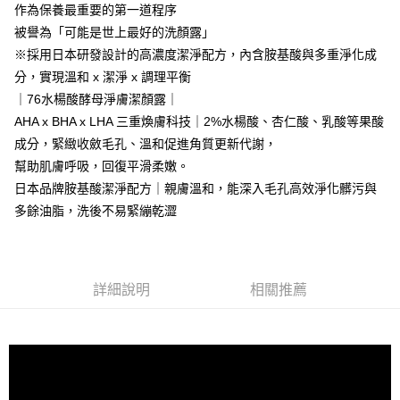
作為保養最重要的第一道程序
被譽為「可能是世上最好的洗顏露」
※採用日本研發設計的高濃度潔淨配方，內含胺基酸與多重淨化成
分，實現溫和 x 潔淨 x 調理平衡
｜76水楊酸酵母淨膚潔顏露｜
AHA x BHA x LHA 三重煥膚科技｜2%水楊酸、杏仁酸、乳酸等果酸
成分，緊緻收斂毛孔、溫和促進角質更新代謝，
幫助肌膚呼吸，回復平滑柔嫩。
日本品牌胺基酸潔淨配方｜親膚溫和，能深入毛孔高效淨化髒污與
多餘油脂，洗後不易緊繃乾澀
詳細說明
相關推薦