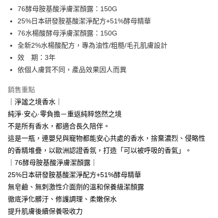
每筆NT$80，滿NT$1,880(含以上)免運費
「AFTEE先享後付」，若未經同意申辦者引起之損失，本公司不負相關責
76酵母胺基酸淨膚潔顏露：150G
任。
台灣宅配(便利帶)
４．使用「AFTEE先享後付」時，將依據個別帳號之用戶狀況，依本公司即
25%日本研發胺基酸潔淨配方+51%酵母精華
時審查核予不同之上限額度；若仍有額度不足之情形，本公司將視審查結果
每筆NT$80，滿NT$1,880(含以上)免運費
76水楊酸酵母淨膚潔顏露：150G
請求用戶進行身份認證。
全新2%水楊酸配方，專為油性/粗糙/毛孔肌膚設計
５．嚴禁一人註冊多個帳號或使用他人資訊註冊。若發現惡意使用之情形，
離島宅配
恩沛科技股份有限公司將有權停止該用戶之使用額度並採取法律行動。
效 期：3年
每筆NT$100，滿NT$2,000(含以上)免運費
依個人膚質不同，產品效果因人而異
宅配貨到付款
銷售重點
每筆NT$100，滿NT$2,000(含以上)免運費
｜淨謐之境香水｜
海外配送(日韓地區請提供英文收件地址及姓名，韓國址末
查看運費
純淨·安心·零負擔－重返純粹悠然之境
端請提供收件人的個人通關碼)
不是所有香水，都適合長久陪伴。
這是一瓶，連嬰兒與寵物都能安心共處的香水，捨棄濃烈、侵略性
海外配送 (新馬專屬)
查看運費
的香精堆疊，以歐洲認證香氛，打造「可以被呼吸的香氣」。
海外配送(中國)
查看運費
｜76酵母胺基酸淨膚潔顏露｜
25%日本研發胺基酸潔淨配方+51%酵母精華
無皂鹼、無刺激性介面劑的溫和保養級潔顏露
徹底淨化髒汙、修護調理、柔嫩保水
提升肌膚後續保養吸收力