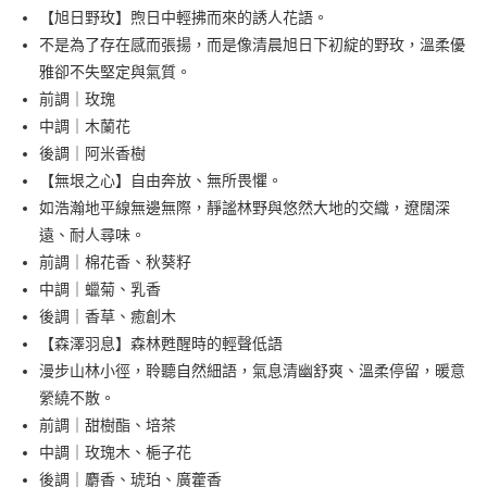
便利好安心！
4.訂單成立30分鐘內，如未前往確認交易或遇審核未通過，訂單將自動取
【旭日野玫】煦日中輕拂而來的誘人花語。
貨到付款
１．簡單：不需註冊會員、不需綁卡、不需儲值。
消。如遇「轉專審核」未通過狀況，表示未達大哥付你分期系統評分，恕無
２．便利：只要手機號碼，簡訊認證，即可結帳。
不是為了存在感而張揚，而是像清晨旭日下初綻的野玫，溫柔優
法說明評估內容。
３．安心：先確認商品／服務後，再付款。
雅卻不失堅定與氣質。
【繳款方式說明】
運送方式
1.分期款項不併入電信帳單，「大哥付你分期」於每月結算日後寄送繳費提
前調｜玫瑰
【「AFTEE先享後付」結帳流程】
全家取貨付款
醒簡訊。
１．於結帳方式選擇「AFTEE先享後付」後，將跳轉至「AFTEE先享後付」
中調｜木蘭花
2.透過簡訊連結打開帳單後，可選擇「超商條碼／台灣大直營門市／銀行轉
每筆NT$80，滿NT$999(含以上)免運費
結帳頁面，進行簡訊認證並確認金額後，即可完成結帳。
帳／街口支付／iPASS MONEY」等通路繳費。
後調｜阿米香樹
２．訂單成立數日內，您將收到繳費通知簡訊。
付款後全家取貨
【無垠之心】自由奔放、無所畏懼。
３．收到繳費通知簡訊後14天內，點擊此簡訊中的連結，可透過四大超商／
【注意事項】
ATM／網路銀行／等多元方式進行付款，方視為交易完成。
如浩瀚地平線無邊無際，靜謐林野與悠然大地的交織，遼闊深
每筆NT$80，滿NT$1,880(含以上)免運費
1.本服務係由「台灣大哥大股份有限公司」（以下簡稱本公司）所提供，讓
※ 請注意：結帳手續完成當下不需立刻繳費，但若您需要取消訂單，請聯絡
用戶於交易時，得透過本服務購買商品或服務，並由商店將買賣／分期付款
遠、耐人尋味。
購買商品的店家。未經商家同意取消之訂單仍視為有效，需透過AFTEE先享
萊爾富取貨付款
買賣價金債權讓與本公司後，依約使用本公司帳單繳交帳款。
後付繳納相關費用。
前調｜棉花香、秋葵籽
2.基於同意付款使用「大哥付你分期」之契約關係目的，商店將以您的個人
每筆NT$80，滿NT$2,000(含以上)免運費
※ 交易是否成功請以「AFTEE先享後付 」之結帳頁面顯示為準，若有關於
中調｜蠟菊、乳香
資料（包含姓名、電話或地址）提供予台灣大哥大進項蒐集、處理及利用，
是否繳費成功／繳費後需取消欲退款等相關疑問，請聯繫「AFTEE先享後付
由本公司與您本人進行分期帳單所需資料之確認、核對及更正。
後調｜香草、癒創木
客戶支援中心」
https://netprotections.freshdesk.com/support/home
付款後萊爾富取貨
3.完整用戶服務條款，請詳閱以下連結：
https://oppay.tw/userRule
【森澤羽息】森林甦醒時的輕聲低語
每筆NT$80，滿NT$1,880(含以上)免運費
【注意事項】
漫步山林小徑，聆聽自然細語，氣息清幽舒爽、溫柔停留，暖意
１．透過由恩沛科技股份有限公司提供之「AFTEE先享後付」服務完成之交
7-11取貨付款
易，需依本服務之必要範圍內提供個人資料，並將交易相關給付款項請求債
縈繞不散。
權轉讓予恩沛科技股份有限公司。
每筆NT$80，滿NT$2,000(含以上)免運費
前調｜甜樹酯、培茶
２．關於個人資料處理事宜，請瀏覽以下網址：
中調｜玫瑰木、梔子花
https://aftee.tw/terms/#terms3
付款後7-11取貨
３．未成年的使用者請事先徵得法定代理人或監護人之同意方可使用
後調｜麝香、琥珀、廣藿香