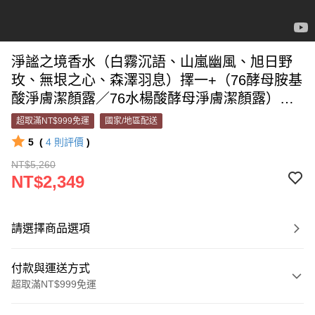
淨謐之境香水（白霧沉語、山嵐幽風、旭日野
玫、無垠之心、森澤羽息）擇一+（76酵母胺基
酸淨膚潔顏露／76水楊酸酵母淨膚潔顏露）擇
一
超取滿NT$999免運
國家/地區配送
5
(
4
則評價
)
NT$5,260
NT$2,349
請選擇商品選項
付款與運送方式
超取滿NT$999免運
付款方式