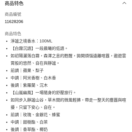
商品特色
信用卡一次付款
商品編號
超商取貨付款
11628206
LINE Pay
商品特色
Apple Pay
淨謐之境香水：100ML
【白霧沉語】一段晨曦的低語。
悠遊付
如初陽灑落白霧，森澤之息的甦醒，拋開煩惱遠離喧囂，遨遊雲
Google Pay
霄般的悠然、自在與靜謐。
前調｜蘋果、梨子
網路銀行/電子錢包
中調｜阿米香樹、白木香
相關說明
後調｜紫羅蘭、沉木
支援用馬幣 (MYR) 付款，結帳時商品金額可能因匯率變動而有所調整。
大哥付你分期
【山嵐幽風】一場隨身的舒壓旅行。
相關說明
如同步入靜謐山谷，草木間的微風輕拂，帶走一整天的塵囂與喧
【大哥付你分期使用說明】
擾，只留下安心、自在。
AFTEE先享後付
1.本服務由台灣大哥大提供，台灣大哥大用戶可立即使用無須另外申請。
前調｜玫瑰、金銀花、蜂蜜
2.付款方式選擇「大哥付你分期」，訂單成立後會自動跳轉到大哥付的交易
相關說明
流程，驗證手機門號後，選擇欲分期的期數、繳款截止日，確認付款後即完
中調｜甜樹酯、白茶
【關於「AFTEE先享後付」】
成交易。
ATM付款
AFTEE先享後付是「在收到商品之後才付款」的支付方式。 讓您購物簡單
後調｜香草酯、椰奶
3.實際核准額度、可分期數及費用金額請依後續交易確認頁面所載為準。