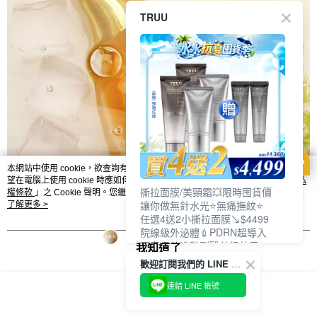
TRUU
本網站中使用 cookie，欲查詢有關本網站使用 cookie 方式之詳情，及若您不希
望在電腦上使用 cookie 時應如何變更電腦的 cookie 設定，請參閱本網站「
隱私
撕拉面膜/美頸霜💥限時囤貨價
權條款
」之 Cookie 聲明。您繼續使用本網站即表示您同意本公司得按本網站使
讓你做無針水光⭐無痛撫紋⭐
用條款之 Cookie 聲明使用 cookie。
了解更多 >
任選4送2小撕拉面膜↘$4499
院線級外泌體💉PDRN超導入
居家保養進階到醫美級效果❗
我知道了
歡迎訂閱我們的 LINE 官方帳號
連結 LINE 帳號