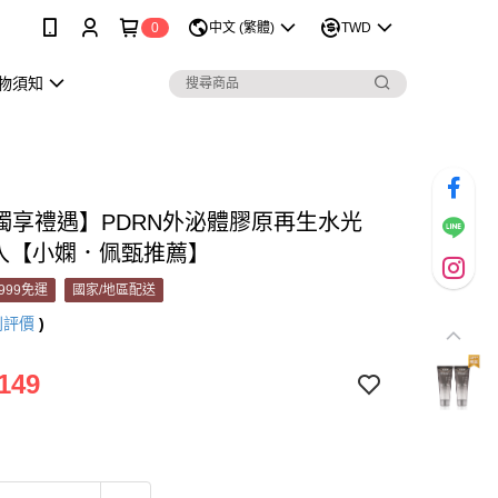
0
中文 (繁體)
TWD
購物須知
P獨享禮遇】PDRN外泌體膠原再生水光
2入【小嫻．佩甄推薦】
999免運
國家/地區配送
則評價
)
149