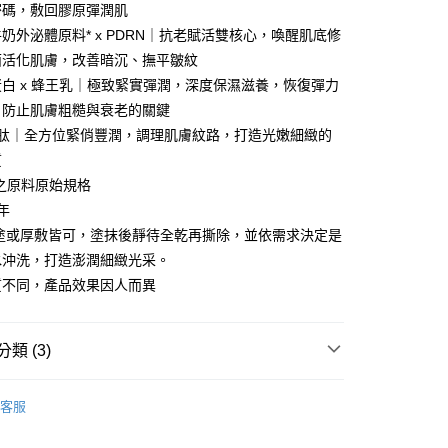
密碼，敷回膠原彈潤肌
 (MYR) 付款，結帳時商品金額可能因匯率變動而有所調整。
分期
奶外泌體原料* x PDRN｜抗老賦活雙核心，喚醒肌底修
面活化肌膚，改善暗沉、撫平皺紋
你分期使用說明】
白 x 蜂王乳｜極致緊實彈潤，深度保濕滋養，恢復彈力
享後付
由台灣大哥大提供，台灣大哥大用戶可立即使用無須另外申請。
，防止肌膚粗糙與衰老的關鍵
式選擇「大哥付你分期」，訂單成立後會自動跳轉到大哥付的交易
證手機門號後，選擇欲分期的期數、繳款截止日，確認付款後即
FTEE先享後付」】
胜肽｜全方位緊俏豐潤，調理肌膚紋路，打造光嫩細緻的
。
先享後付是「在收到商品之後才付款」的支付方式。 讓您購物簡單
質
准額度、可分期數及費用金額請依後續交易確認頁面所載為準。
心！
立30分鐘內，如未前往確認交易或遇審核未通過，訂單將自動取
之原料原始規格
：不需註冊會員、不需綁卡、不需儲值。
「轉專審核」未通過狀況，表示未達大哥付你分期系統評分，恕
：只要手機號碼，簡訊認證，即可結帳。
年
評估內容。
：先確認商品／服務後，再付款。
薄塗或厚敷皆可，塗抹後靜待全乾再撕除，並依需求決定是
式說明】
項不併入電信帳單，「大哥付你分期」於每月結算日後寄送繳費提
EE先享後付」結帳流程】
水沖洗，打造澎潤細緻光采。
方式選擇「AFTEE先享後付」後，將跳轉至「AFTEE先享後
質不同，產品效果因人而異
付款
訊連結打開帳單後，可選擇「超商條碼／台灣大直營門市／銀行轉
頁面，進行簡訊認證並確認金額後，即可完成結帳。
付／iPASS MONEY」等通路繳費。
0，滿NT$999(含以上)免運費
成立數日內，您將收到繳費通知簡訊。
費通知簡訊後14天內，點擊此簡訊中的連結，可透過四大超商
項】
網路銀行／等多元方式進行付款，方視為交易完成。
家取貨
類 (3)
係由「台灣大哥大股份有限公司」（以下簡稱本公司）所提供，讓
：結帳手續完成當下不需立刻繳費，但若您需要取消訂單，請聯
0，滿NT$1,880(含以上)免運費
易時，得透過本服務購買商品或服務，並由商店將買賣／分期付
的店家。未經商家同意取消之訂單仍視為有效，需透過AFTEE
pp-only Discounts
金債權讓與本公司後，依約使用本公司帳單繳交帳款。
繳納相關費用。
客服
貨付款
意付款使用「大哥付你分期」之契約關係目的，商店將以您的個人
否成功請以「AFTEE先享後付 」之結帳頁面顯示為準，若有關於
PDRN外泌體膠原再生水光面膜
含姓名、電話或地址）提供予台灣大哥大進項蒐集、處理及利
功／繳費後需取消欲退款等相關疑問，請聯繫「AFTEE先享後
0，滿NT$2,000(含以上)免運費