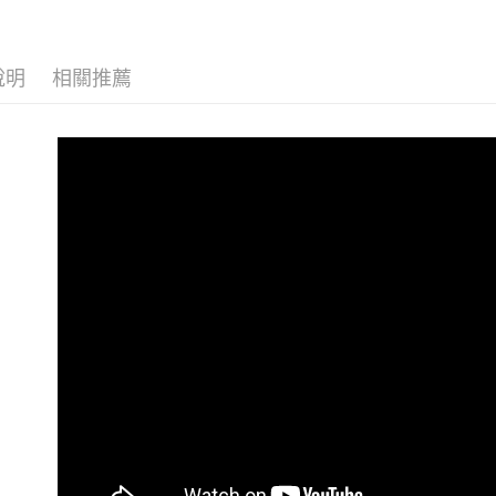
用，由本
｜外泌體系列｜
付客戶支
3.完整用
膜
付款後萊
【注意事
每筆NT$8
１．透過由
說明
相關推薦
交易，需
7-11取貨
求債權轉
２．關於
每筆NT$8
https://aft
３．未成
付款後7-1
「AFTE
每筆NT$8
任。
４．使用「
台灣宅配(
即時審查
結果請求
每筆NT$8
５．嚴禁
形，恩沛
離島宅配
動。
每筆NT$1
宅配貨到
每筆NT$1
海外配送
端請提供收