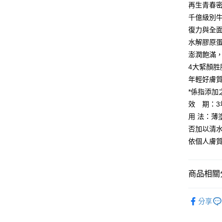
再生青春
支援用馬幣
大哥付你
千億級別牛
相關說明
復力與全
【大哥付
水解膠原蛋
AFTEE先
1.本服務
澎潤飽滿
2.付款方
相關說明
流程，驗
【關於「A
4大緊顏
ATM付款
完成交易
AFTEE
年輕好膚
3.實際核
便利好安
4.訂單成
貨到付款
*係指添加
１．簡單
消。如遇
２．便利
效 期：3
無法說明
３．安心
用 法：
【繳款方
運送方式
1.分期款
【「AFT
否加以清
醒簡訊。
１．於結帳
依個人膚
全家取貨
2.透過簡
付」結帳
帳／街口支
每筆NT$8
２．訂單
３．收到繳
【注意事
／ATM／
付款後全
商品相關分
1.本服務
※ 請注意
每筆NT$8
用戶於交
絡購買商品
｜會員專屬｜A
款買賣價
先享後付
分享
萊爾富取
2.基於同
※ 交易是
．面膜
資料（包
是否繳費成
每筆NT$8