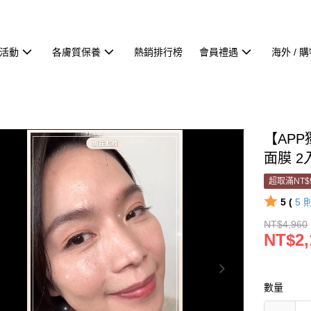
活動
各膚質保養
熱銷排行榜
會員禮遇
海外 / 
【AP
面膜 
超取滿NT$
5 (
5
NT$4,960
NT$2,
數量