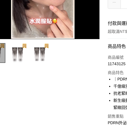
付款與運
超取滿NT$
付款方式
商品特色
信用卡一
商品編號
11743125
超商取貨
商品特色
LINE Pay
｜PD
千億級別
Apple Pay
抗老緊
悠遊付
新生級
緊緻回
Google Pa
銷售重點
網路銀行/
PDRN外
相關說明