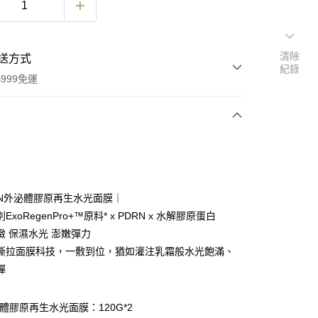
清除
送方式
紀錄
999免運
次付款
付款
RN外泌體膠原再生水光面膜｜
ExoRegenPro+™原料* x PDRN x 水解膠原蛋白
緻 保濕水光 澎嫩彈力
撕拉面膜科技，一敷到位，猶如灌注乳霜般水光飽滿、
彈
y
電子錢包
泌體膠原再生水光面膜：120G*2