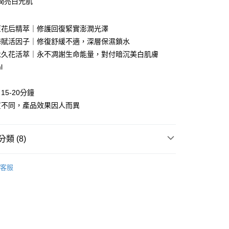
潤亮白光肌
y
電子錢包
原花后精萃｜修護回復緊實澎潤光澤
海賦活因子｜修復舒緩不適，深層保濕鎖水
 (MYR) 付款，結帳時商品金額可能因匯率變動而有所調整。
分期
永久花活萃｜永不凋謝生命能量，對付暗沉美白肌膚
l
你分期使用說明】
享後付
由台灣大哥大提供，台灣大哥大用戶可立即使用無須另外申請。
5-20分鐘
式選擇「大哥付你分期」，訂單成立後會自動跳轉到大哥付的交易
證手機門號後，選擇欲分期的期數、繳款截止日，確認付款後即
FTEE先享後付」】
質不同，產品效果因人而異
。
先享後付是「在收到商品之後才付款」的支付方式。 讓您購物簡單
准額度、可分期數及費用金額請依後續交易確認頁面所載為準。
心！
立30分鐘內，如未前往確認交易或遇審核未通過，訂單將自動取
：不需註冊會員、不需綁卡、不需儲值。
類 (8)
「轉專審核」未通過狀況，表示未達大哥付你分期系統評分，恕
：只要手機號碼，簡訊認證，即可結帳。
評估內容。
：先確認商品／服務後，再付款。
式說明】
ll Products
項不併入電信帳單，「大哥付你分期」於每月結算日後寄送繳費提
客服
EE先享後付」結帳流程】
ingle Product
方式選擇「AFTEE先享後付」後，將跳轉至「AFTEE先享後
付款
訊連結打開帳單後，可選擇「超商條碼／台灣大直營門市／銀行轉
頁面，進行簡訊認證並確認金額後，即可完成結帳。
kin Texture
乾性肌
付／iPASS MONEY」等通路繳費。
0，滿NT$999(含以上)免運費
成立數日內，您將收到繳費通知簡訊。
費通知簡訊後14天內，點擊此簡訊中的連結，可透過四大超商
kin Texture
混和肌
項】
網路銀行／等多元方式進行付款，方視為交易完成。
家取貨
係由「台灣大哥大股份有限公司」（以下簡稱本公司）所提供，讓
：結帳手續完成當下不需立刻繳費，但若您需要取消訂單，請聯
y Function
保濕舒緩