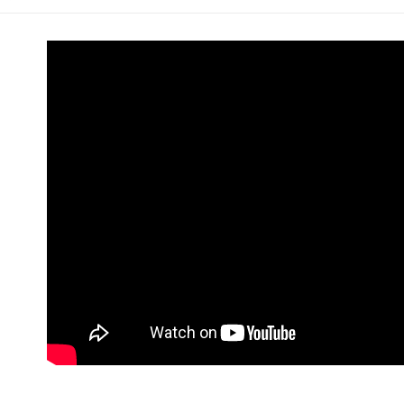
每筆NT$8
用戶於交
絡購買商品
款買賣價
先享後付
｜功能需求｜B
萊爾富取
2.基於同
※ 交易是
資料（包
｜膚質選擇｜S
是否繳費成
每筆NT$8
用，由本
付客戶支
．面膜
3.完整用
付款後萊
【注意事
每筆NT$8
１．透過由
交易，需
7-11取貨
求債權轉
２．關於
每筆NT$8
https://aft
３．未成
付款後7-1
「AFTE
每筆NT$8
任。
４．使用「
台灣宅配(
即時審查
結果請求
每筆NT$8
５．嚴禁
形，恩沛
離島宅配
動。
每筆NT$1
宅配貨到