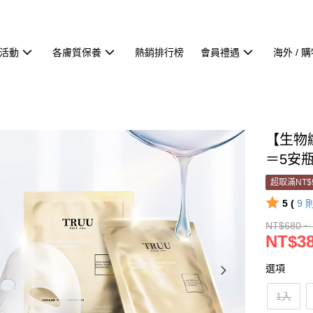
活動
各膚質保養
熱銷排行榜
會員禮遇
海外 / 
【生物
＝5安
超取滿NT$
5 (
9
NT$680 ~
NT$38
選項
1入