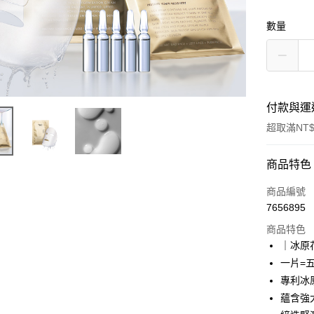
數量
付款與運
超取滿NT$
付款方式
商品特色
信用卡一
商品編號
7656895
超商取貨
商品特色
LINE Pay
｜冰原
一片=
Apple Pay
專利冰
悠遊付
蘊含強