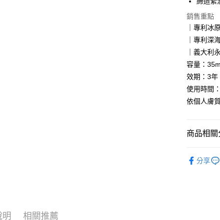
締造緊
Google Pa
銷售重點
網路銀行/
｜專利冰
相關說明
｜專利深
支援用馬幣
大哥付你
｜義大利
相關說明
容量：35m
【大哥付
效期：3年
AFTEE先
1.本服務
使用時間：1
2.付款方
相關說明
流程，驗
【關於「A
依個人膚
ATM付款
完成交易
AFTEE
3.實際核
便利好安
4.訂單成
貨到付款
１．簡單
商品相關分
消。如遇
２．便利
無法說明
３．安心
【繳款方
｜全站商品｜A
運送方式
1.分期款
分享
【「AFT
｜單品選購｜S
醒簡訊。
１．於結帳
全家取貨
2.透過簡
付」結帳
｜膚質選擇｜S
帳／街口支
每筆NT$8
２．訂單
３．收到繳
｜膚質選擇｜S
【注意事
／ATM／
付款後全
1.本服務
說明
相關推薦
※ 請注意
｜功能需求｜B