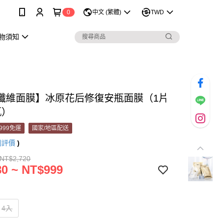
0
中文 (繁體)
TWD
購物須知
纖維面膜】冰原花后修復安瓶面膜（1片
瓶）
999免運
國家/地區配送
則評價
)
 NT$2,720
0 ~ NT$999
4入