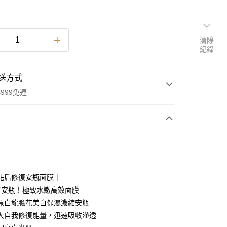
清除
紀錄
送方式
999免運
次付款
付款
花后修復安瓶面膜｜
五安瓶！極致水嫩高效面膜
原白龍膽花美白保濕濃縮安瓶
大自我修復能量，迅速吸收滲透