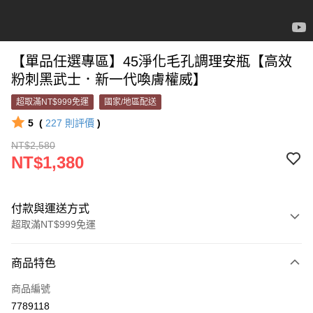
【單品任選專區】45淨化毛孔調理安瓶【高效
粉刺黑武士．新一代喚膚權威】
超取滿NT$999免運
國家/地區配送
5
(
227
則評價
)
NT$2,580
NT$1,380
付款與運送方式
超取滿NT$999免運
付款方式
商品特色
信用卡一次付款
商品編號
超商取貨付款
7789118