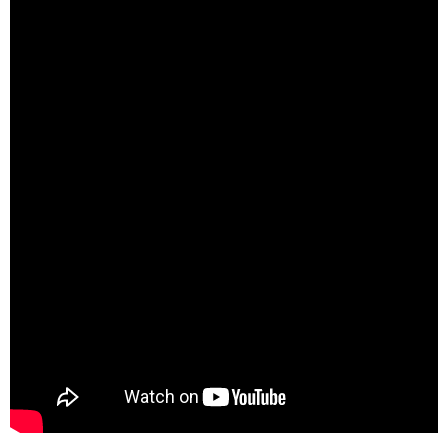
５．嚴禁一人註冊多個帳號或使用他人資訊註冊。若發現惡意使用之情形，
離島宅配
恩沛科技股份有限公司將有權停止該用戶之使用額度並採取法律行動。
每筆NT$100，滿NT$2,000(含以上)免運費
宅配貨到付款
每筆NT$100，滿NT$2,000(含以上)免運費
海外配送(日韓地區請提供英文收件地址及姓名，韓國址末
查看運費
端請提供收件人的個人通關碼)
海外配送 (新馬專屬)
查看運費
海外配送(中國)
查看運費