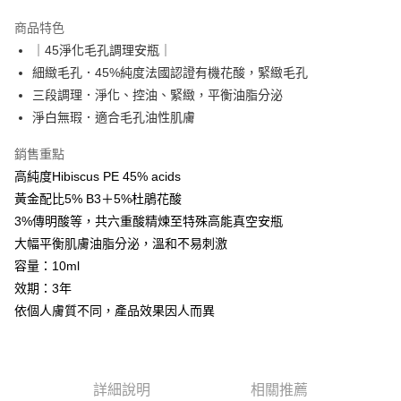
LINE Pay
商品特色
Apple Pay
｜45淨化毛孔調理安瓶｜
細緻毛孔．45%純度法國認證有機花酸，緊緻毛孔
悠遊付
三段調理．淨化、控油、緊緻，平衡油脂分泌
Google Pay
淨白無瑕．適合毛孔油性肌膚
網路銀行/電子錢包
銷售重點
相關說明
高純度Hibiscus PE 45% acids
支援用馬幣 (MYR) 付款，結帳時商品金額可能因匯率變動而有所調整。
黃金配比5% B3＋5%杜鵑花酸
大哥付你分期
3%傳明酸等，共六重酸精煉至特殊高能真空安瓶
相關說明
大幅平衡肌膚油脂分泌，溫和不易刺激
【大哥付你分期使用說明】
AFTEE先享後付
1.本服務由台灣大哥大提供，台灣大哥大用戶可立即使用無須另外申請。
容量：10ml
2.付款方式選擇「大哥付你分期」，訂單成立後會自動跳轉到大哥付的交易
相關說明
效期：3年
流程，驗證手機門號後，選擇欲分期的期數、繳款截止日，確認付款後即完
【關於「AFTEE先享後付」】
成交易。
依個人膚質不同，產品效果因人而異
ATM付款
AFTEE先享後付是「在收到商品之後才付款」的支付方式。 讓您購物簡單
3.實際核准額度、可分期數及費用金額請依後續交易確認頁面所載為準。
便利好安心！
4.訂單成立30分鐘內，如未前往確認交易或遇審核未通過，訂單將自動取
貨到付款
１．簡單：不需註冊會員、不需綁卡、不需儲值。
消。如遇「轉專審核」未通過狀況，表示未達大哥付你分期系統評分，恕無
２．便利：只要手機號碼，簡訊認證，即可結帳。
法說明評估內容。
３．安心：先確認商品／服務後，再付款。
【繳款方式說明】
運送方式
詳細說明
相關推薦