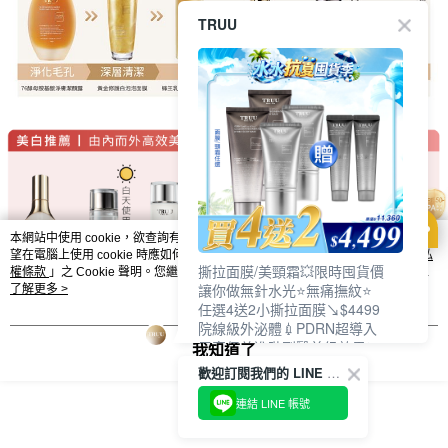
TRUU
本網站中使用 cookie，欲查詢有關本網站使用 cookie 方式之詳情，及若您不希
望在電腦上使用 cookie 時應如何變更電腦的 cookie 設定，請參閱本網站「
隱私
撕拉面膜/美頸霜💥限時囤貨價
權條款
」之 Cookie 聲明。您繼續使用本網站即表示您同意本公司得按本網站使
讓你做無針水光⭐無痛撫紋⭐
用條款之 Cookie 聲明使用 cookie。
了解更多 >
任選4送2小撕拉面膜↘$4499
院線級外泌體💉PDRN超導入
居家保養進階到醫美級效果❗
我知道了
歡迎訂閱我們的 LINE 官方帳號
連結 LINE 帳號