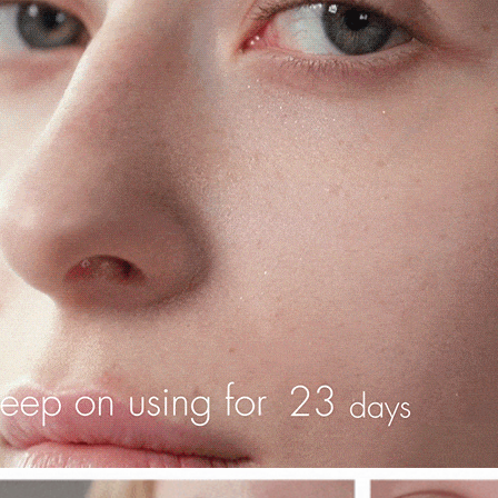
penggunaa
akan meng
peribadi a
NT$1,880 
pembeli, n
Syarikat 
untuk peng
yang diper
離島宅配
Pengumpul
pengesaha
(https://aft
NT$100/pe
NT$2,000 
Untuk term
Jumlah yan
https://op
kelulusan 
style">http
宅配貨到
pembayara
20% setah
NT$100/pe
【Panduan
mendapatk
NT$2,000 
1. Perkhid
untuk men
mudah ali
海外配送
(Hanya unt
Sila hubun
dan kad pr
mempunyai
名，韓國
2. Piliha
penggunaan
pesanan di
peribadi y
海外配送 
transaksi 
digunakan 
ansuran ya
海外配送(
mengesahk
3. Jumlah 
adalah ber
4. Dalam m
untuk meng
akan dibat