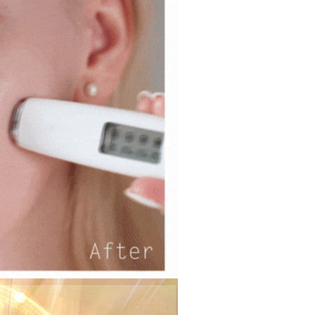
usus" yang tidak lulus, ini menunjukkan bahawa sistem
tidak mencukupi, tiada penjelasan mengenai kandungan
boleh diberikan.
gan Kaedah Pembayaran】
ran ansuran tidak digabungkan dalam bil telekomunikasi,
an Ansuran Gogo" akan menghantar SMS peringatan
 selepas tarikh penyelesaian bulanan.
 pautan SMS untuk membuka bil, anda boleh memilih untuk
elalui "Kod bar kedai serbaneka / Kedai rasmi Taiwan
Pemindahan bank / Pembayaran J街口 / iPASS MONEY" dan
n.
nting】
matan ini disediakan oleh "Taiwan Mobile Co., Ltd." untuk
an pengguna membeli produk atau perkhidmatan melalui
an ini semasa transaksi, dan kedai akan menyerahkan hak
arga jual/beli ansuran kepada syarikat ini untuk membayar bil
n bil syarikat ini.
arkan tujuan kontrak persetujuan pembayaran menggunakan
an Ansuran Gogo", kedai akan memberikan maklumat
nda (termasuk nama, telefon atau alamat) kepada Taiwan
tuk pengumpulan, pemprosesan dan penggunaan, untuk
, semakan dan pembetulan data yang diperlukan untuk bil
eh Taiwan Mobile.