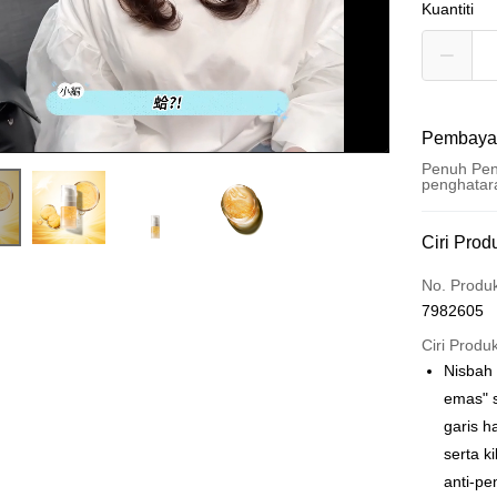
Kuantiti
Pembaya
Penuh Pen
penghatar
Kaedah 
Ciri Prod
Kad Kredi
No. Produ
7982605
Pengambil
Ciri Produ
LINE Pay
Nisbah
emas" 
Apple Pay
garis 
Easy Walle
serta k
anti-p
Google Pa