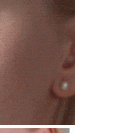
n OP Pay Later, peniaga akan memberikan maklumat
gunakan data peribadi yang dikumpul (termasuk nama
nda (termasuk nama, nombor telefon, atau alamat) kepada
atau lebih
o. telefon, nama penerima, no. telefon, alamat penerima)
bagi tujuan pengumpulan, pemprosesan dan penggunaan data
gunaan perkhidmatan. Sila rujuk kepada "Penyata
lukan untuk pengebilan ansuran, termasuk pengesahan,
an Data Peribadi, Pemprosesan, Penggunaan"
n semula dan pembetulan.
ee.tw/privacypolicy/
) untuk maklumat lanjut.
sanan | Penghantaran percuma untuk pesanan
atau lebih
a perkhidmatan penuh, sila rujuk pautan berikut:
g diperakui untuk pengguna kali pertama yang lulus
pay.tw/userRule
" target="_blank" class="link revert-
boleh sehingga NT$10,000. Jika pengguna tidak membuat
s://oppay.tw/userRule
付款
n dalam tempoh tersebut, yuran pembayaran lewat sebanyak
un akan dikenakan. Pengguna bawah umur dikehendaki
sanan | Penghantaran percuma untuk pesanan
 Penggunaan Pembayaran Ansuran Gogo】
an kebenaran daripada ibu bapa atau penjaga yang sah
atau lebih
matan ini disediakan oleh Taiwan Mobile, pengguna telefon
ggunakan AFTEE.
h boleh segera menggunakan tanpa perlu memohon lagi.
(日韓地區請提供英文收件地址及姓
uk nombor langganan peribadi, tidak terbuka untuk syarikat
Kadar Penghantaran
gi NP Taiwan Inc. di
cs_tw@netprotections.co.jp
jika anda
abayar)
 sebarang kebimbangan mengenai pemprosesan dan
址末端請提供收件人的個人通關碼)
n kaedah pembayaran "Pembayaran Ansuran Gogo", selepas
 pada data peribadi. Jika anda tidak bersetuju dengan data
tubuhkan, akan secara automatik dialihkan ke proses
ang disenaraikan seperti di atas akan dikumpul dan
(新馬專屬)
Kadar Penghantaran
Gogo, selepas pengesahan nombor telefon, pilih bilangan
oleh AFTEE, sila jangan gunakan perkhidmatan ini.
ng diingini, tarikh akhir pembayaran, dan setelah
中國)
Kadar Penghantaran
an pembayaran, transaksi akan selesai.
kelulusan sebenar, bilangan ansuran dan jumlah bayaran
dasarkan halaman pengesahan transaksi seterusnya.
asa 30 minit selepas pesanan ditubuhkan, jika tidak pergi
esahkan transaksi atau jika tidak lulus semakan, pesanan
alkan secara automatik. Jika terdapat situasi "pindah untuk