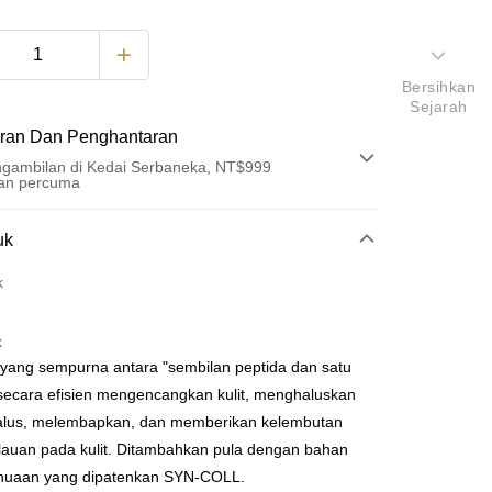
Bersihkan
Sejarah
ran Dan Penghantaran
gambilan di Kedai Serbaneka, NT$999
an percuma
Pembayaran
uk
t (Bayaran Penuh)
k
an di Kedai Serbaneka
k
 yang sempurna antara "sembilan peptida dan satu
secara efisien mengencangkan kulit, menghaluskan
halus, melembapkan, dan memberikan kelembutan
t
ilauan pada kulit. Ditambahkan pula dengan bahan
enuaan yang dipatenkan SYN-COLL.
y