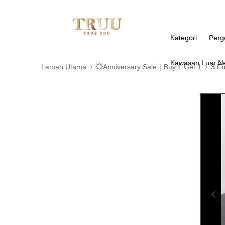
Kategori
Perg
Kawasan Luar N
Laman Utama
💥Anniversary Sale｜Buy 1 Get 1
3 F
0:00