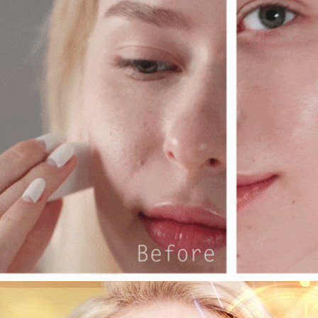
semakan kh
penilaian 
penilaian 
【Peneran
1. Pembaya
"Pembayar
pembayaran
2. Melalui
membayar m
Mobile / 
saluran lai
【Nota Pe
1. Perkhid
membolehk
perkhidmat
tuntutan h
menggunaka
2. Berdas
"Pembayar
peribadi a
Mobile un
pengesahan
ansuran ol