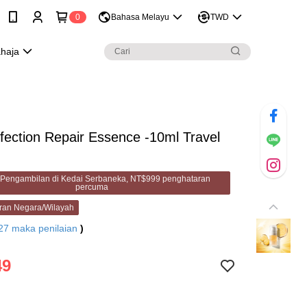
0
Bahasa Melayu
TWD
ahaja
fection Repair Essence -10ml Travel
Pengambilan di Kedai Serbaneka, NT$999 penghataran
percuma
ran Negara/Wilayah
27
maka penilaian
)
49