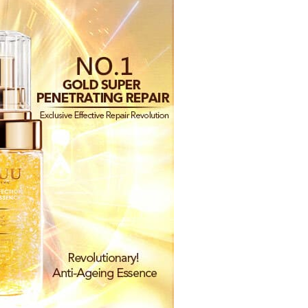
ca syarat perkhidmatan pengguna secara lengkap melalui
kut: https://oppay.tw/userRule