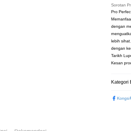
Sorotan P
Perbankan
Pro Perfec
Deskripsi
Memanfaat
Sokongan 
OP Pay La
mungkin di
dengan me
pembayara
Deskripsi
menguatkan
[Terma Pe
AFTEE
lebih siha
Perkhidmat
Deskripsi
dengan ke
pengguna 
Pertama, 
Tarikh Lup
Pemindah
Kemudian
Kesan prod
Jika anda 
1. Dengan
akan menga
Tunai sem
pengesaha
Later sele
2. Anda b
mudah alih
3. Tiada b
Kategori 
akhir pemb
dihantar k
Pilihan 
pembayara
4. Setela
💥Anniver
manakala a
全家取貨
Kongsi
Off
Had kredit
AFTEE.
NT$80/pes
yang diken
5. Tiada b
｜Semua 
pada hala
pembayara
NT$999 at
dalam tal
｜Keperlu
Jika trans
aplikasi A
付款後全
dibuat, at
Essence