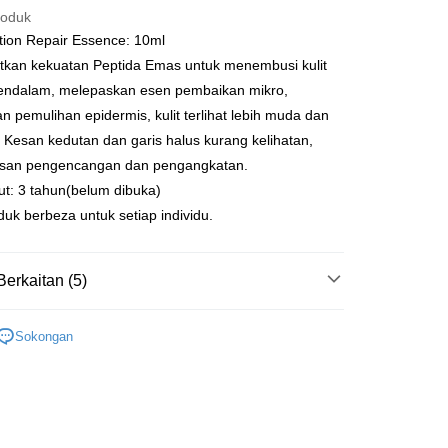
roduk
 Dalam Talian/eWallet
tion Repair Essence: 10ml
kan kekuatan Peptida Emas untuk menembusi kulit
pembayaran dalam Ringgit Malaysia (MYR), jumlah produk
ter
selaraskan disebabkan turun naik kadar pertukaran semasa
ndalam, melepaskan esen pembaikan mikro,
n.
 pemulihan epidermis, kulit terlihat lebih muda dan
nggunaan untuk OP Pay Later]
t. Kesan kedutan dan garis halus kurang kelihatan,
an ini disediakan oleh Taiwan Mobile dan tersedia untuk
san pengencangan dan pengangkatan.
Taiwan Mobile tanpa memerlukan permohonan tambahan.
Mengenai Perkhidmatan AFTEE Beli Sekarang Bayar
ut: 3 tahun(belum dibuka)
an ATM
uk berbeza untuk setiap individu.
memilih OP Pay Later sebagai kaedah pembayaran, sistem
 memilih AFTEE sebagai kaedah pembayaran, mesej
rahkan anda secara automatik ke proses transaksi OP Pay
asa Penghantaran
n AFTEE akan muncul.
pas pesanan dibuat. Anda perlu mengesahkan nombor telefon
oleh meneruskan pembayaran selepas pengesahan SMS.
 anda, memilih bilangan ansuran, dan menetapkan tarikh
ayaran diperlukan apabila pesanan disahkan. Produk akan
Berkaitan (5)
ayaran. Transaksi akan dianggap selesai setelah
e alamat yang ditetapkan.
Penghantaran
n disahkan.
h pesanan disahkan, anda akan menerima SMS pembayaran
sary Sale｜Buy 1 Get 1
3 For 15% Off．5 For 17%
hli aplikasi akan menerima pemberitahuan tolak aplikasi
付款
Sokongan
 yang diluluskan, tempoh ansuran yang tersedia, dan yuran
anan | Penghantaran percuma untuk pesanan
akan adalah tertakluk kepada maklumat yang dinyatakan
ayaran diperlukan apabila anda menerima produk. Sila buat
Produk｜
man pengesahan transaksi seterusnya.
n di empat kedai serbaneka utama, ATM atau perbankan
au lebih
ian dengan SMS pembayaran atau pemberitahuan tolak
an Fungsi｜
Pemulihan & Anti-Penuaan
aksi tidak disahkan dalam masa 30 minit selepas pesanan
FTEE.
家取貨
au jika permohonan gagal dalam proses semakan, pesanan
Pro Perfection Repair Essence