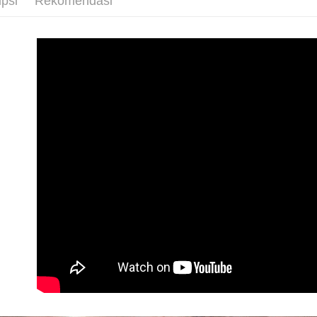
ipsi
Rekomendasi
NT$80/pes
akan dibat
Sila ambil
peringkat 
Travel Siz
bagaimanap
NT$1,880 
tidak dipe
dan mendaf
pembayara
萊爾富取
[Arahan P
NT$80/pes
Tempoh pe
Pembayaran
ditambah d
NT$2,000 
berasingan
Anda bole
pembayaran
menerima 
付款後萊
boleh men
NT$80/pes
Selepas me
produk pr
menyelesai
NT$1,880 
lebih lama
kod bar ke
pembayara
JKOPay, a
pesanan.
7-11取貨
NT$80/pes
[Nota Pent
Kedua, Se
NT$2,000 
1. Jumlah 
Perkhidmata
NT$10,000.
yang memb
付款後7-1
berdasarka
melalui pe
2. Amaun p
NT$80/pes
pembelian
3. Pada ma
kepada Sy
NT$1,880 
mengikut p
Ketiga, Sy
台灣宅配(
Perkhidma
Untuk meme
NP Taiwan
NT$80/pes