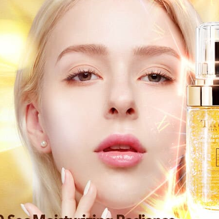
3. Sila ba
pautan beri