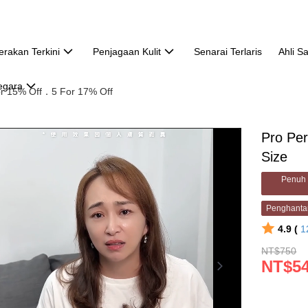
erakan Terkini
Penjagaan Kulit
Senarai Terlaris
Ahli S
egara
or 15% Off．5 For 17% Off
Pro Per
Size
Penuh 
Penghanta
4.9 (
1
NT$750
NT$5