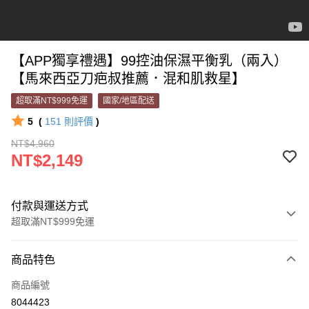
【APP獨享禮遇】99控油保濕平衡乳（兩入）
【馬來西亞刀疤叔推薦．混和肌救星】
超取滿NT$999免運
國家/地區配送
5
(
151
則評價
)
NT$4,960
NT$2,149
付款與運送方式
超取滿NT$999免運
付款方式
商品特色
信用卡一次付款
商品編號
超商取貨付款
8044423