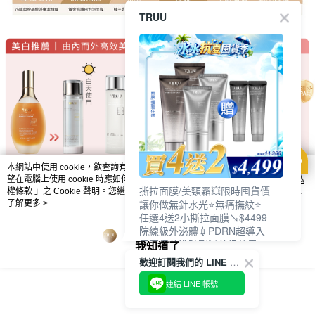
TRUU
本網站中使用 cookie，欲查詢有關本網站使用 cookie 方式之詳情，及若您不希
望在電腦上使用 cookie 時應如何變更電腦的 cookie 設定，請參閱本網站「
隱私
撕拉面膜/美頸霜💥限時囤貨價
權條款
」之 Cookie 聲明。您繼續使用本網站即表示您同意本公司得按本網站使
讓你做無針水光⭐無痛撫紋⭐
用條款之 Cookie 聲明使用 cookie。
了解更多 >
任選4送2小撕拉面膜↘$4499
院線級外泌體💉PDRN超導入
居家保養進階到醫美級效果❗
我知道了
歡迎訂閱我們的 LINE 官方帳號
連結 LINE 帳號