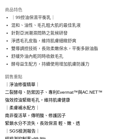
LINE Pay
商品特色
Apple Pay
｜99控油保濕平衡乳｜
混和、油性、毛孔粗大肌的最佳乳液
悠遊付
針對亞洲潮濕悶熱之氣候研發
Google Pay
淨透毛孔皮脂，維持肌膚細緻舒爽
雙導調控技術，長效柔嫩保水，平衡多餘油脂
網路銀行/電子錢包
舒緩外油內乾同時收斂毛孔
相關說明
酵母益生配方，持續使用增加肌膚防護力
支援用馬幣 (MYR) 付款，結帳時商品金額可能因匯率變動而有所調整。
大哥付你分期
銷售重點
相關說明
｜淨油修復精華｜
【大哥付你分期使用說明】
AFTEE先享後付
1.本服務由台灣大哥大提供，台灣大哥大用戶可立即使用無須另外申請。
二裂酵母、防禦因子、專利Evermat™與AC.NET™
2.付款方式選擇「大哥付你分期」，訂單成立後會自動跳轉到大哥付的交易
相關說明
強效控油緊緻毛孔，維持肌膚健康
流程，驗證手機門號後，選擇欲分期的期數、繳款截止日，確認付款後即完
【關於「AFTEE先享後付」】
成交易。
｜柔膚補水配方｜
ATM付款
AFTEE先享後付是「在收到商品之後才付款」的支付方式。 讓您購物簡單
3.實際核准額度、可分期數及費用金額請依後續交易確認頁面所載為準。
便利好安心！
南非復活草，傳明酸、修護因子
4.訂單成立30分鐘內，如未前往確認交易或遇審核未通過，訂單將自動取
貨到付款
１．簡單：不需註冊會員、不需綁卡、不需儲值。
緊鎖水分不流失，長效保濕 輕、嫩、透
消。如遇「轉專審核」未通過狀況，表示未達大哥付你分期系統評分，恕無
２．便利：只要手機號碼，簡訊認證，即可結帳。
法說明評估內容。
｜SGS檢測報告｜
３．安心：先確認商品／服務後，再付款。
【繳款方式說明】
運送方式
經檢測抑制率>99.9%