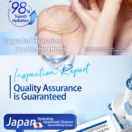
1. Perkhidmatan ini disediakan oleh Taiwan Mobile, pengguna telefon
Sila hubungi NP Taiwan Inc. di
cs_tw@netprotections.co.jp
jika anda
mudah alih boleh segera menggunakan tanpa perlu memohon lagi.
海外配送(日韓地區請提供英文收件地址及姓
Kadar Penghantaran
mempunyai sebarang kebimbangan mengenai pemprosesan dan
(Hanya untuk nombor langganan peribadi, tidak terbuka untuk syarikat
penggunaan pada data peribadi. Jika anda tidak bersetuju dengan data
名，韓國址末端請提供收件人的個人通關碼)
dan kad prabayar)
peribadi yang disenaraikan seperti di atas akan dikumpul dan digunakan
2. Pilihan kaedah pembayaran "Pembayaran Ansuran Gogo", selepas
oleh AFTEE, sila jangan gunakan perkhidmatan ini.
海外配送 (新馬專屬)
Kadar Penghantaran
pesanan ditubuhkan, akan secara automatik dialihkan ke proses
transaksi Gogo, selepas pengesahan nombor telefon, pilih bilangan
海外配送(中國)
Kadar Penghantaran
ansuran yang diingini, tarikh akhir pembayaran, dan setelah
mengesahkan pembayaran, transaksi akan selesai.
3. Jumlah kelulusan sebenar, bilangan ansuran dan jumlah bayaran
adalah berdasarkan halaman pengesahan transaksi seterusnya.
4. Dalam masa 30 minit selepas pesanan ditubuhkan, jika tidak pergi
untuk mengesahkan transaksi atau jika tidak lulus semakan, pesanan
akan dibatalkan secara automatik. Jika terdapat situasi "pindah untuk
semakan khusus" yang tidak lulus, ini menunjukkan bahawa sistem
penilaian tidak mencukupi, tiada penjelasan mengenai kandungan
penilaian boleh diberikan.
【Penerangan Kaedah Pembayaran】
1. Pembayaran ansuran tidak digabungkan dalam bil telekomunikasi,
"Pembayaran Ansuran Gogo" akan menghantar SMS peringatan
pembayaran selepas tarikh penyelesaian bulanan.
2. Melalui pautan SMS untuk membuka bil, anda boleh memilih untuk
membayar melalui "Kod bar kedai serbaneka / Kedai rasmi Taiwan
Mobile / Pemindahan bank / Pembayaran J街口 / iPASS MONEY" dan