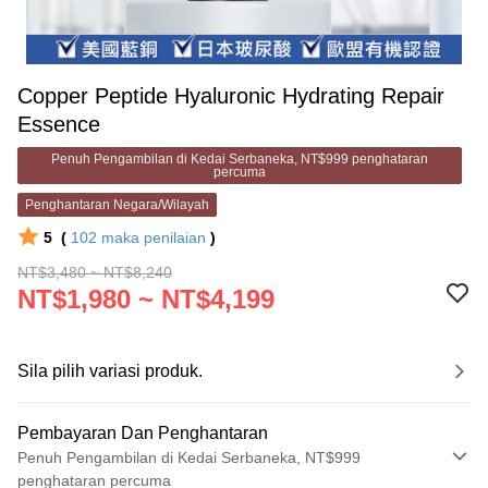
Copper Peptide Hyaluronic Hydrating Repair
Essence
Penuh Pengambilan di Kedai Serbaneka, NT$999 penghataran
percuma
Penghantaran Negara/Wilayah
5
(
102
maka penilaian
)
NT$3,480 ~ NT$8,240
NT$1,980 ~ NT$4,199
Sila pilih variasi produk.
Pembayaran Dan Penghantaran
Penuh Pengambilan di Kedai Serbaneka, NT$999
penghataran percuma