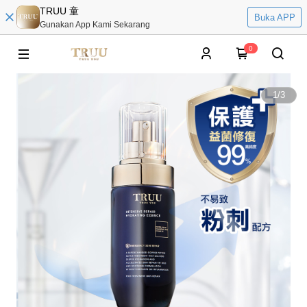
TRUU 童
Buka APP
Gunakan App Kami Sekarang
0
1
/
3