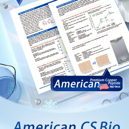
saluran lain.
【Nota Penting】
1. Perkhidmatan ini disediakan oleh "Taiwan Mobile Co., Ltd." untuk
membolehkan pengguna membeli produk atau perkhidmatan melalui
perkhidmatan ini semasa transaksi, dan kedai akan menyerahkan hak
tuntutan harga jual/beli ansuran kepada syarikat ini untuk membayar bil
menggunakan bil syarikat ini.
2. Berdasarkan tujuan kontrak persetujuan pembayaran menggunakan
"Pembayaran Ansuran Gogo", kedai akan memberikan maklumat peribadi
anda (termasuk nama, telefon atau alamat) kepada Taiwan Mobile untuk
pengumpulan, pemprosesan dan penggunaan, untuk pengesahan,
semakan dan pembetulan data yang diperlukan untuk bil ansuran oleh
Taiwan Mobile.
3. Sila baca syarat perkhidmatan pengguna secara lengkap melalui
pautan berikut: https://oppay.tw/userRule