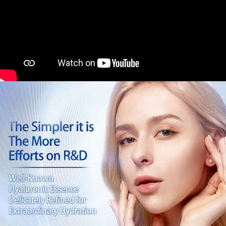
NT$1,880 atau lebih
lama untuk dihantar). Oleh itu, anda dikehendaki membuat pembayaran
menyelesaikan pembayaran anda melalui salah satu saluran berikut: kod
kepada AFTEE dalam tempoh sama ada anda menerima pesanan.
bar kedai serbaneka, kedai runcit Taiwan Mobile, pemindahan bank,
7-11取貨付款
JKOPay, atau iPASS MONEY.
Kedua, Sekatan Pembayaran
NT$80/pesanan | Penghantaran percuma untuk pesanan
1. Jumlah yang diperakui untuk pengguna kali pertama boleh sehingga
[Nota Penting]
NT$2,000 atau lebih
NT$10,000. Amaun diperakui sebenar yang diluluskan akan berdasarkan
keputusan pensijilan dan semakan oleh AFTEE.
Perkhidmatan ini disediakan oleh Taiwan Mobile Co., Ltd. (“Syarikat”),
付款後7-11取貨
2. Amaun perbelanjaan minimum mestilah lebih besar daripada NT$20.
yang membolehkan pelanggan membeli barangan atau perkhidmatan
3. Pada masa ini hanya tersedia untuk ahli Taiwan.
NT$80/pesanan | Penghantaran percuma untuk pesanan
melalui perkhidmatan ini pada masa transaksi. Hasil daripada pembelian
atau pembayaran ansuran akan dipindahkan oleh peniaga kepada
NT$1,880 atau lebih
Ketiga, Syarat Perkhidmatan
Syarikat, dan pelanggan hendaklah membuat pembayaran mengikut
Perkhidmatan AFTEE Beli Sekarang Bayar Kemudian disediakan oleh NP
perjanjian menggunakan sistem bil Syarikat.
台灣宅配(便利帶)
Taiwan, Inc. dan AFTEE akan membuat bil kepada pengguna. AFTEE
akan menggunakan data peribadi yang dikumpul (termasuk nama
NT$80/pesanan | Penghantaran percuma untuk pesanan
Untuk memenuhi hubungan kontrak yang terjalin melalui persetujuan
pembeli, no. telefon, nama penerima, no. telefon, alamat penerima) untuk
penggunaan OP Pay Later, peniaga akan memberikan maklumat peribadi
NT$1,880 atau lebih
penggunaan perkhidmatan. Sila rujuk kepada "Penyata Pengumpulan
anda (termasuk nama, nombor telefon, atau alamat) kepada Syarikat bagi
Data Peribadi, Pemprosesan, Penggunaan"
tujuan pengumpulan, pemprosesan dan penggunaan data yang
離島宅配
(https://aftee.tw/privacypolicy/
) untuk maklumat lanjut.
diperlukan untuk pengebilan ansuran, termasuk pengesahan,
NT$100/pesanan | Penghantaran percuma untuk pesanan
pengesahan semula dan pembetulan.
Jumlah yang diperakui untuk pengguna kali pertama yang lulus
NT$2,000 atau lebih
kelulusan boleh sehingga NT$10,000. Jika pengguna tidak membuat
Untuk terma perkhidmatan penuh, sila rujuk pautan berikut:
pembayaran dalam tempoh tersebut, yuran pembayaran lewat sebanyak
https://oppay.tw/userRule
" target="_blank" class="link revert-
宅配貨到付款
20% setahun akan dikenakan. Pengguna bawah umur dikehendaki
style">https://oppay.tw/userRule
mendapatkan kebenaran daripada ibu bapa atau penjaga yang sah
NT$100/pesanan | Penghantaran percuma untuk pesanan
untuk menggunakan AFTEE.
【Panduan Penggunaan Pembayaran Ansuran Gogo】
NT$2,000 atau lebih