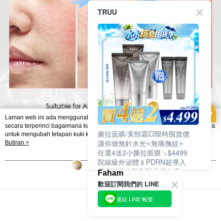
TRUU
Laman web ini ada menggunakan kuki. Sekiranya anda ingin mengetahui
secara terperinci bagaimana kuki digunakan di laman web ini, dan bagaimana
撕拉面膜/美頸霜💥限時囤貨價
untuk mengubah tetapan kuki komputer anda. Jika anda tidak mahu
讓你做無針水光⭐無痛撫紋⭐
menggunakan kuki di komputer anda, sila rujuk penerangan mengenai kuki.
Butiran >
Dasar Privasi
Laman web ini ada menggunakan kuki. Sekiranya anda ingin
任選4送2小撕拉面膜↘$4499
mengetahui secara terperinci bagaimana kuki digunakan di laman web ini,
院線級外泌體💉PDRN超導入
dan bagaimana untuk mengubah tetapan kuki komputer anda. Jika anda tidak
居家保養進階到醫美級效果❗
Faham
mahu menggunakan kuki di komputer anda, sila rujuk penerangan mengenai
歡迎訂閱我們的 LINE 官方帳號
kuki.
連結 LINE 帳號