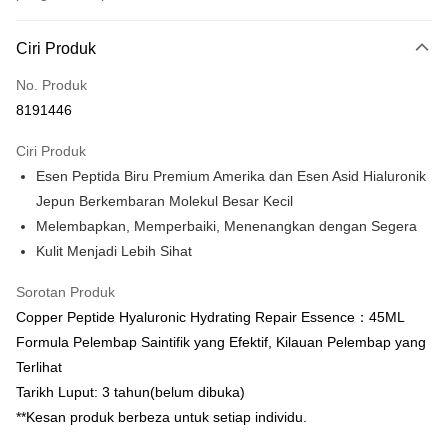
Kaedah Pembayaran
Ciri Produk
Kad Kredit (Bayaran Penuh)
No. Produk
Pengambilan di Kedai Serbaneka
8191446
LINE Pay
Ciri Produk
Apple Pay
Esen Peptida Biru Premium Amerika dan Esen Asid Hialuronik
Jepun Berkembaran Molekul Besar Kecil
Easy Wallet
Melembapkan, Memperbaiki, Menenangkan dengan Segera
Google Pay
Kulit Menjadi Lebih Sihat
Perbankan Dalam Talian/eWallet
Sorotan Produk
Deskripsi
Copper Peptide Hyaluronic Hydrating Repair Essence：45ML
Sokongan pembayaran dalam Ringgit Malaysia (MYR), jumlah produk
OP Pay Later
Formula Pelembap Saintifik yang Efektif, Kilauan Pelembap yang
mungkin diselaraskan disebabkan turun naik kadar pertukaran semasa
pembayaran.
Deskripsi
Terlihat
[Terma Penggunaan untuk OP Pay Later]
Tarikh Luput: 3 tahun(belum dibuka)
AFTEE
**Kesan produk berbeza untuk setiap individu.
Perkhidmatan ini disediakan oleh Taiwan Mobile dan tersedia untuk
Deskripsi
pengguna Taiwan Mobile tanpa memerlukan permohonan tambahan.