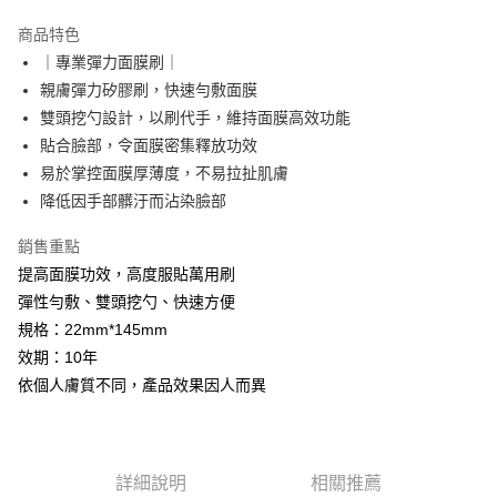
LINE Pay
商品特色
Apple Pay
｜專業彈力面膜刷｜
親膚彈力矽膠刷，快速勻敷面膜
悠遊付
雙頭挖勺設計，以刷代手，維持面膜高效功能
Google Pay
貼合臉部，令面膜密集釋放功效
易於掌控面膜厚薄度，不易拉扯肌膚
網路銀行/電子錢包
降低因手部髒汙而沾染臉部
相關說明
支援用馬幣 (MYR) 付款，結帳時商品金額可能因匯率變動而有所調整。
銷售重點
大哥付你分期
提高面膜功效，高度服貼萬用刷
相關說明
彈性勻敷、雙頭挖勺、快速方便
【大哥付你分期使用說明】
AFTEE先享後付
1.本服務由台灣大哥大提供，台灣大哥大用戶可立即使用無須另外申請。
規格：22mm*145mm
2.付款方式選擇「大哥付你分期」，訂單成立後會自動跳轉到大哥付的交易
相關說明
效期：10年
流程，驗證手機門號後，選擇欲分期的期數、繳款截止日，確認付款後即完
【關於「AFTEE先享後付」】
成交易。
依個人膚質不同，產品效果因人而異
ATM付款
AFTEE先享後付是「在收到商品之後才付款」的支付方式。 讓您購物簡單
3.實際核准額度、可分期數及費用金額請依後續交易確認頁面所載為準。
便利好安心！
4.訂單成立30分鐘內，如未前往確認交易或遇審核未通過，訂單將自動取
貨到付款
１．簡單：不需註冊會員、不需綁卡、不需儲值。
消。如遇「轉專審核」未通過狀況，表示未達大哥付你分期系統評分，恕無
２．便利：只要手機號碼，簡訊認證，即可結帳。
法說明評估內容。
３．安心：先確認商品／服務後，再付款。
【繳款方式說明】
運送方式
詳細說明
相關推薦