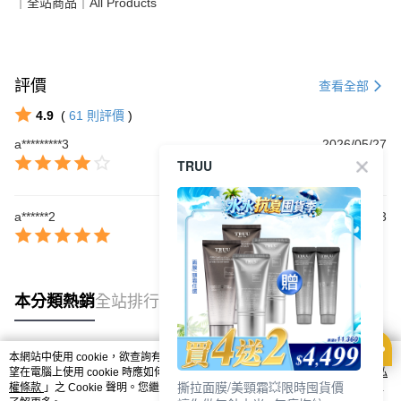
｜全站商品｜All Products
評價
查看全部
4.9
(
61
則評價
)
a*********3
2026/05/27
TRUU
a******2
2026/05/23
本分類熱銷
全站排行
本網站中使用 cookie，欲查詢有關本網站使用 cookie 方式之詳情，及若您不希
熱門標籤
望在電腦上使用 cookie 時應如何變更電腦的 cookie 設定，請參閱本網站「
隱私
撕拉面膜/美頸霜💥限時囤貨價
權條款
」之 Cookie 聲明。您繼續使用本網站即表示您同意本公司得按本網站使