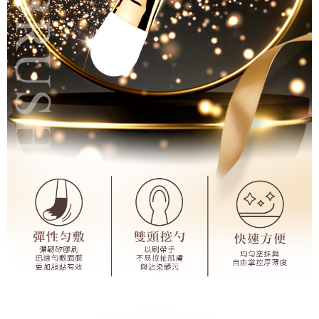
５．嚴禁一人註冊多個帳號或使用他人資訊註冊。若發現惡意使用之情形，
離島宅配
恩沛科技股份有限公司將有權停止該用戶之使用額度並採取法律行動。
每筆NT$100，滿NT$2,000(含以上)免運費
宅配貨到付款
每筆NT$100，滿NT$2,000(含以上)免運費
海外配送(日韓地區請提供英文收件地址及姓名，韓國址末
查看運費
端請提供收件人的個人通關碼)
海外配送 (新馬專屬)
查看運費
海外配送(中國)
查看運費