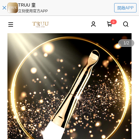
TRUU 童
開啟APP
立刻使用官方APP
0
1
/
2