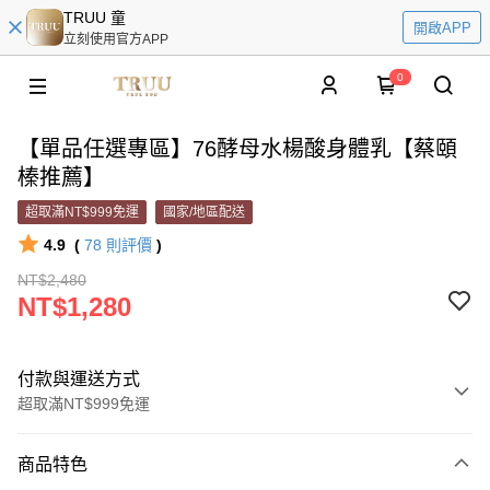
TRUU 童
開啟APP
立刻使用官方APP
0
【單品任選專區】76酵母水楊酸身體乳【蔡頤
榛推薦】
超取滿NT$999免運
國家/地區配送
4.9
(
78
則評價
)
NT$2,480
NT$1,280
付款與運送方式
超取滿NT$999免運
付款方式
商品特色
信用卡一次付款