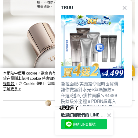
TRUU
本網站中使用 cookie，欲查詢有關本網站使用 cookie 方式之詳情，及若您不希
望在電腦上使用 cookie 時應如何變更電腦的 cookie 設定，請參閱本網站「
隱私
撕拉面膜/美頸霜💥限時囤貨價
權條款
」之 Cookie 聲明。您繼續使用本網站即表示您同意本公司得按本網站使
讓你做無針水光⭐無痛撫紋⭐
用條款之 Cookie 聲明使用 cookie。
了解更多 >
任選4送2小撕拉面膜↘$4499
院線級外泌體💉PDRN超導入
居家保養進階到醫美級效果❗
我知道了
歡迎訂閱我們的 LINE 官方帳號
連結 LINE 帳號