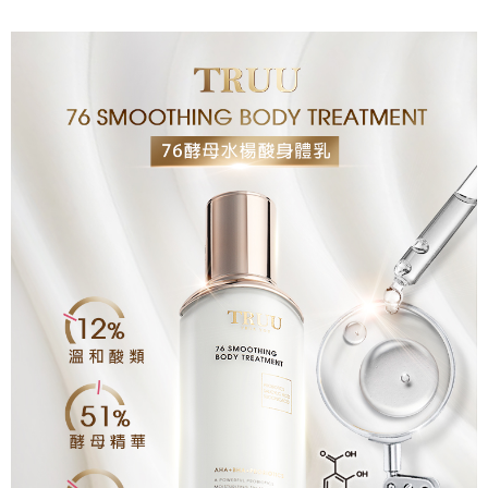
台灣宅配(便利帶)
４．使用「AFTEE先享後付」時，將依據個別帳號之用戶狀況，依本公司即
時審查核予不同之上限額度；若仍有額度不足之情形，本公司將視審查結果
每筆NT$80，滿NT$1,880(含以上)免運費
請求用戶進行身份認證。
５．嚴禁一人註冊多個帳號或使用他人資訊註冊。若發現惡意使用之情形，
離島宅配
恩沛科技股份有限公司將有權停止該用戶之使用額度並採取法律行動。
每筆NT$100，滿NT$2,000(含以上)免運費
宅配貨到付款
每筆NT$100，滿NT$2,000(含以上)免運費
海外配送(日韓地區請提供英文收件地址及姓名，韓國址末
查看運費
端請提供收件人的個人通關碼)
海外配送 (新馬專屬)
查看運費
海外配送(中國)
查看運費