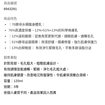
商品編號
超商取貨付款
8943281
LINE Pay
商品特色
Apple Pay
｜76酵母水楊酸身體乳｜
76%高濃度保養，12%+51%+13%的科學喚膚乳
悠遊付
｜12%溫和酸類｜促進角質更新代謝，細緻肌膚，通暢毛孔
Google Pay
｜51%酵母益菌精華｜保濕舒緩，穩膚修復、強化肌膚保護力
｜13%白柳樹皮｜ 有效淨化緊緻毛孔，平衡多餘油脂分泌
網路銀行/電子錢包
相關說明
銷售重點
支援用馬幣 (MYR) 付款，結帳時商品金額可能因匯率變動而有所調整。
針對背部、毛孔粗大、粗糙肌膚設計，
大哥付你分期
有效調理並能通暢、緊緻、淨化毛孔粗大處，
相關說明
維持肌膚健康，改善暗沉恢復彈性，令肌膚保濕嫩白滑順。
【大哥付你分期使用說明】
AFTEE先享後付
1.本服務由台灣大哥大提供，台灣大哥大用戶可立即使用無須另外申請。
容量：120ml
2.付款方式選擇「大哥付你分期」，訂單成立後會自動跳轉到大哥付的交易
相關說明
效期：3年
流程，驗證手機門號後，選擇欲分期的期數、繳款截止日，確認付款後即完
【關於「AFTEE先享後付」】
成交易。
依個人膚質不同，產品效果因人而異
ATM付款
AFTEE先享後付是「在收到商品之後才付款」的支付方式。 讓您購物簡單
3.實際核准額度、可分期數及費用金額請依後續交易確認頁面所載為準。
便利好安心！
4.訂單成立30分鐘內，如未前往確認交易或遇審核未通過，訂單將自動取
貨到付款
１．簡單：不需註冊會員、不需綁卡、不需儲值。
消。如遇「轉專審核」未通過狀況，表示未達大哥付你分期系統評分，恕無