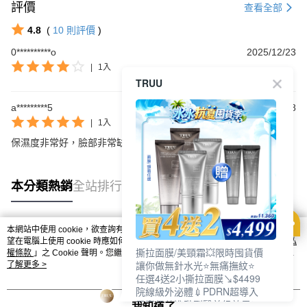
評價
查看全部
4.8
(
10
則評價
)
0**********o
2025/12/23
|
1入
TRUU
a*********5
2025/09/18
|
1入
保濕度非常好，臉部非常缺水份的推！
本分類熱銷
全站排行
本網站中使用 cookie，欲查詢有關本網站使用 cookie 方式之詳情，及若您不希
熱門標籤
望在電腦上使用 cookie 時應如何變更電腦的 cookie 設定，請參閱本網站「
隱私
撕拉面膜/美頸霜💥限時囤貨價
權條款
」之 Cookie 聲明。您繼續使用本網站即表示您同意本公司得按本網站使
讓你做無針水光⭐無痛撫紋⭐
用條款之 Cookie 聲明使用 cookie。
了解更多 >
任選4送2小撕拉面膜↘$4499
院線級外泌體💉PDRN超導入
居家保養進階到醫美級效果❗
我知道了