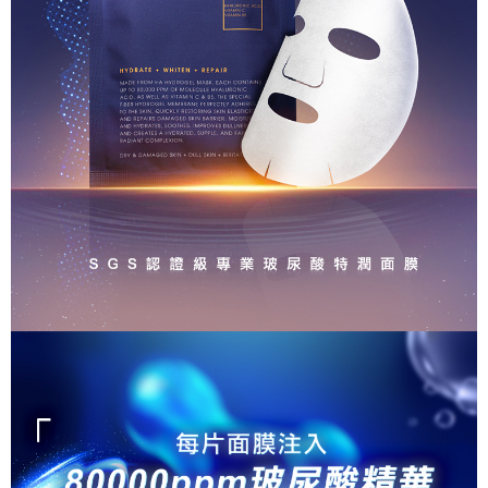
時審查核予不同之上限額度；若仍有額度不足之情形，本公司將視審查結果
每筆NT$80，滿NT$1,880(含以上)免運費
請求用戶進行身份認證。
５．嚴禁一人註冊多個帳號或使用他人資訊註冊。若發現惡意使用之情形，
離島宅配
恩沛科技股份有限公司將有權停止該用戶之使用額度並採取法律行動。
每筆NT$100，滿NT$2,000(含以上)免運費
宅配貨到付款
每筆NT$100，滿NT$2,000(含以上)免運費
海外配送(日韓地區請提供英文收件地址及姓名，韓國址末
查看運費
端請提供收件人的個人通關碼)
海外配送 (新馬專屬)
查看運費
海外配送(中國)
查看運費