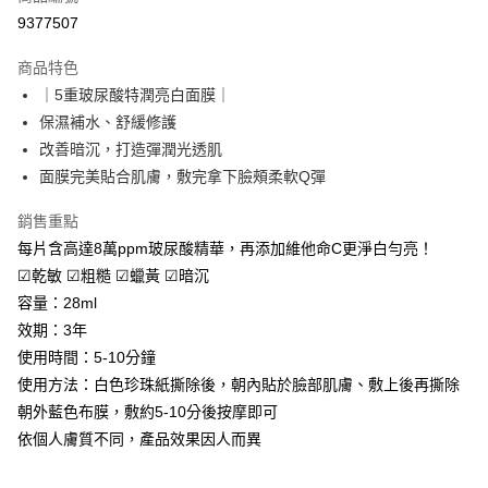
超商取貨付款
9377507
LINE Pay
商品特色
Apple Pay
｜5重玻尿酸特潤亮白面膜｜
保濕補水、舒緩修護
悠遊付
改善暗沉，打造彈潤光透肌
Google Pay
面膜完美貼合肌膚，敷完拿下臉頰柔軟Q彈
網路銀行/電子錢包
銷售重點
相關說明
每片含高達8萬ppm玻尿酸精華，再添加維他命C更淨白勻亮！
支援用馬幣 (MYR) 付款，結帳時商品金額可能因匯率變動而有所調整。
☑乾敏 ☑粗糙 ☑蠟黃 ☑暗沉
大哥付你分期
容量：28ml
相關說明
效期：3年
【大哥付你分期使用說明】
AFTEE先享後付
1.本服務由台灣大哥大提供，台灣大哥大用戶可立即使用無須另外申請。
使用時間：5-10分鐘
2.付款方式選擇「大哥付你分期」，訂單成立後會自動跳轉到大哥付的交易
相關說明
使用方法：白色珍珠紙撕除後，朝內貼於臉部肌膚、敷上後再撕除
流程，驗證手機門號後，選擇欲分期的期數、繳款截止日，確認付款後即完
【關於「AFTEE先享後付」】
成交易。
朝外藍色布膜，敷約5-10分後按摩即可
ATM付款
AFTEE先享後付是「在收到商品之後才付款」的支付方式。 讓您購物簡單
3.實際核准額度、可分期數及費用金額請依後續交易確認頁面所載為準。
便利好安心！
依個人膚質不同，產品效果因人而異
4.訂單成立30分鐘內，如未前往確認交易或遇審核未通過，訂單將自動取
貨到付款
１．簡單：不需註冊會員、不需綁卡、不需儲值。
消。如遇「轉專審核」未通過狀況，表示未達大哥付你分期系統評分，恕無
２．便利：只要手機號碼，簡訊認證，即可結帳。
法說明評估內容。