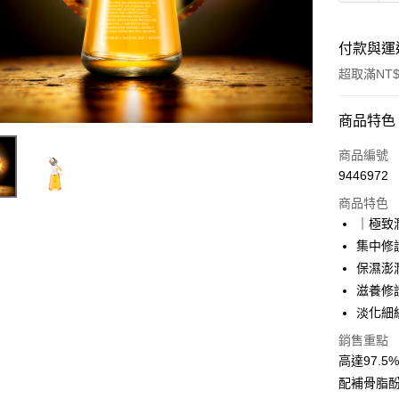
付款與運
超取滿NT$
付款方式
商品特色
信用卡一
商品編號
9446972
超商取貨
商品特色
LINE Pay
｜極致
集中修
Apple Pay
保濕澎
悠遊付
滋養修
淡化細
Google Pa
銷售重點
網路銀行/
高達97.
相關說明
配補骨脂
支援用馬幣