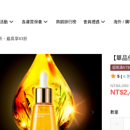
活動
各膚質保養
熱銷排行榜
會員禮遇
海外 / 
8折．最高享83折
【單品
超取滿NT$
5 (
6
NT$4,280
NT$2,
數量