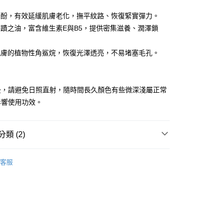
分期
骨脂酚，有效延緩肌膚老化，撫平紋路、恢復緊實彈力。
你分期使用說明】
非奇蹟之油，富含維生素E與B5，提供密集滋養、潤澤鎖
享後付
由台灣大哥大提供，台灣大哥大用戶可立即使用無須另外申請。
式選擇「大哥付你分期」，訂單成立後會自動跳轉到大哥付的交易
證手機門號後，選擇欲分期的期數、繳款截止日，確認付款後即
FTEE先享後付」】
度親膚的植物性角鯊烷，恢復光澤透亮，不易堵塞毛孔。
。
先享後付是「在收到商品之後才付款」的支付方式。 讓您購物簡單
G
准額度、可分期數及費用金額請依後續交易確認頁面所載為準。
心！
立30分鐘內，如未前往確認交易或遇審核未通過，訂單將自動取
：不需註冊會員、不需綁卡、不需儲值。
「轉專審核」未通過狀況，表示未達大哥付你分期系統評分，恕
：只要手機號碼，簡訊認證，即可結帳。
後，請避免日照直射，隨時間長久顏色有些微深淺屬正常
評估內容。
：先確認商品／服務後，再付款。
影響使用功效。
式說明】
項不併入電信帳單，「大哥付你分期」於每月結算日後寄送繳費提
EE先享後付」結帳流程】
方式選擇「AFTEE先享後付」後，將跳轉至「AFTEE先享後
付款
訊連結打開帳單後，可選擇「超商條碼／台灣大直營門市／銀行轉
頁面，進行簡訊認證並確認金額後，即可完成結帳。
類 (2)
付／iPASS MONEY」等通路繳費。
0，滿NT$999(含以上)免運費
成立數日內，您將收到繳費通知簡訊。
費通知簡訊後14天內，點擊此簡訊中的連結，可透過四大超商
美肌週年慶｜囤貨買大送小
🔥 任2件88折．最高享83
項】
網路銀行／等多元方式進行付款，方視為交易完成。
家取貨
客服
係由「台灣大哥大股份有限公司」（以下簡稱本公司）所提供，讓
：結帳手續完成當下不需立刻繳費，但若您需要取消訂單，請聯
0，滿NT$1,880(含以上)免運費
易時，得透過本服務購買商品或服務，並由商店將買賣／分期付
的店家。未經商家同意取消之訂單仍視為有效，需透過AFTEE
ll Products
金債權讓與本公司後，依約使用本公司帳單繳交帳款。
繳納相關費用。
貨付款
意付款使用「大哥付你分期」之契約關係目的，商店將以您的個人
否成功請以「AFTEE先享後付 」之結帳頁面顯示為準，若有關於
含姓名、電話或地址）提供予台灣大哥大進項蒐集、處理及利
功／繳費後需取消欲退款等相關疑問，請聯繫「AFTEE先享後
0，滿NT$2,000(含以上)免運費
公司與您本人進行分期帳單所需資料之確認、核對及更正。
援中心」
https://netprotections.freshdesk.com/support/home
戶服務條款，請詳閱以下連結：
https://oppay.tw/userRule