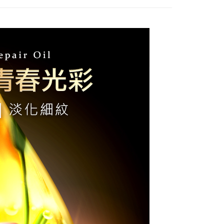
爾富取貨
項】
0，滿NT$1,880(含以上)免運費
恩沛科技股份有限公司提供之「AFTEE先享後付」服務完成之
依本服務之必要範圍內提供個人資料，並將交易相關給付款項請
付款
讓予恩沛科技股份有限公司。
個人資料處理事宜，請瀏覽以下網址：
0，滿NT$2,000(含以上)免運費
ee.tw/terms/#terms3
年的使用者請事先徵得法定代理人或監護人之同意方可使用
1取貨
E先享後付」，若未經同意申辦者引起之損失，本公司不負相關責
0，滿NT$1,880(含以上)免運費
AFTEE先享後付」時，將依據個別帳號之用戶狀況，依本公司
便利帶)
核予不同之上限額度；若仍有額度不足之情形，本公司將視審查
用戶進行身份認證。
0，滿NT$1,880(含以上)免運費
一人註冊多個帳號或使用他人資訊註冊。若發現惡意使用之情
科技股份有限公司將有權停止該用戶之使用額度並採取法律行
00，滿NT$2,000(含以上)免運費
付款
00，滿NT$2,000(含以上)免運費
(日韓地區請提供英文收件地址及姓名，韓國址末
查看運費
件人的個人通關碼)