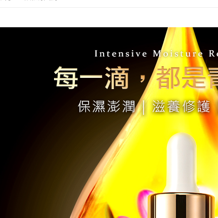
付款後萊
【注意事
每筆NT$8
１．透過由
交易，需
7-11取貨
求債權轉
２．關於
每筆NT$8
https://aft
３．未成
付款後7-1
「AFTE
每筆NT$8
任。
４．使用「
台灣宅配(
即時審查
結果請求
每筆NT$8
５．嚴禁
形，恩沛
離島宅配
動。
每筆NT$1
宅配貨到
每筆NT$1
海外配送
端請提供收