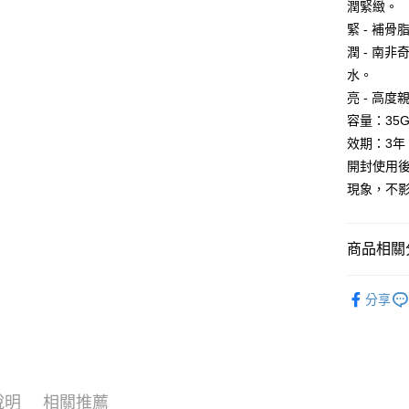
大哥付你
潤緊緻。
相關說明
緊 - 補
【大哥付
潤 - 南
AFTEE先
1.本服務
水。
2.付款方
相關說明
流程，驗
【關於「A
亮 - 高
ATM付款
完成交易
AFTEE
容量：35
3.實際核
便利好安
4.訂單成
貨到付款
效期：3年
１．簡單
消。如遇
２．便利
開封使用
無法說明
３．安心
現象，不
【繳款方
運送方式
1.分期款
【「AFT
醒簡訊。
１．於結帳
全家取貨
2.透過簡
付」結帳
商品相關分
帳／街口支
每筆NT$8
２．訂單
３．收到繳
💥｜水光
【注意事
／ATM／
付款後全
分享
折
1.本服務
※ 請注意
每筆NT$8
用戶於交
絡購買商品
｜全站商品｜A
款買賣價
先享後付
萊爾富取
2.基於同
※ 交易是
資料（包
是否繳費成
每筆NT$8
用，由本
付客戶支
說明
相關推薦
3.完整用