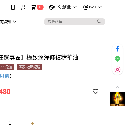
0
中文 (繁體)
TWD
購物須知
任選專區】極致潤澤修復精華油
999免運
國家/地區配送
則評價
)
480