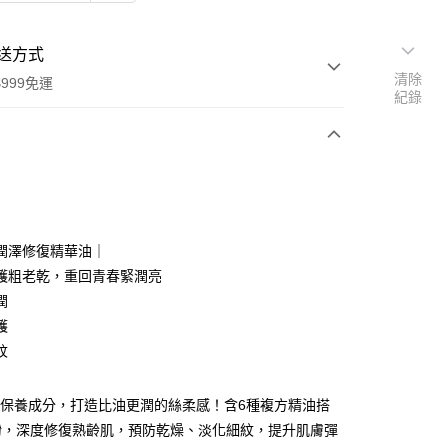
送方式
清除
999免運
紀錄
次付款
付款
潤澤修復精華油｜
護粗老乾，重回青春緊潤亮
潤
護
紋
y
電子錢包
5%保養成分，打造比油更潤的絲柔感！含6種複方精油搭
酚，深度修復熟齡肌，預防乾燥、淡化細紋，提升肌膚彈
 (MYR) 付款，結帳時商品金額可能因匯率變動而有所調整。