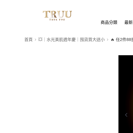
商品分類
最新
首頁
💥｜水光美肌週年慶｜囤貨買大送小
🔥 任2件8