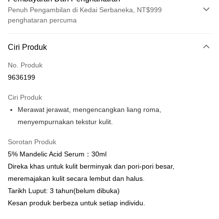
Penuh Pengambilan di Kedai Serbaneka, NT$999
penghataran percuma
Kaedah Pembayaran
Ciri Produk
Kad Kredit (Bayaran Penuh)
No. Produk
Pengambilan di Kedai Serbaneka
9636199
LINE Pay
Ciri Produk
Apple Pay
Merawat jerawat, mengencangkan liang roma,
menyempurnakan tekstur kulit.
Easy Wallet
Google Pay
Sorotan Produk
5% Mandelic Acid Serum：30ml
Perbankan Dalam Talian/eWallet
Direka khas untuk kulit berminyak dan pori-pori besar,
Deskripsi
meremajakan kulit secara lembut dan halus.
Sokongan pembayaran dalam Ringgit Malaysia (MYR), jumlah produk
OP Pay Later
Tarikh Luput: 3 tahun(belum dibuka)
mungkin diselaraskan disebabkan turun naik kadar pertukaran semasa
pembayaran.
Deskripsi
Kesan produk berbeza untuk setiap individu.
[Terma Penggunaan untuk OP Pay Later]