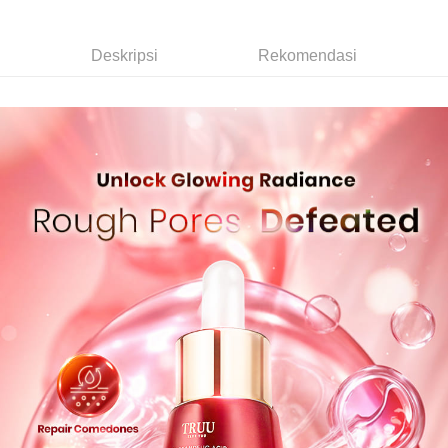
AFTEE
Perkhidmatan ini disediakan oleh Taiwan Mobile dan tersedia untuk
Deskripsi
pengguna Taiwan Mobile tanpa memerlukan permohonan tambahan.
Pertama, Mengenai Perkhidmatan AFTEE Beli Sekarang Bayar Kemudian
Deskripsi
Rekomendasi
Pemindahan ATM
1. Dengan memilih AFTEE sebagai kaedah pembayaran, mesej
Jika anda memilih OP Pay Later sebagai kaedah pembayaran, sistem
pengesahan AFTEE akan muncul.
akan mengarahkan anda secara automatik ke proses transaksi OP Pay
Tunai semasa Penghantaran
2. Anda boleh meneruskan pembayaran selepas pengesahan SMS.
Later selepas pesanan dibuat. Anda perlu mengesahkan nombor telefon
3. Tiada bayaran diperlukan apabila pesanan disahkan. Produk akan
mudah alih anda, memilih bilangan ansuran, dan menetapkan tarikh
dihantar ke alamat yang ditetapkan.
Pilihan Penghantaran
akhir pembayaran. Transaksi akan dianggap selesai setelah pembayaran
4. Setelah pesanan disahkan, anda akan menerima SMS pembayaran
disahkan.
manakala ahli aplikasi akan menerima pemberitahuan tolak aplikasi
全家取貨付款
AFTEE.
Had kredit yang diluluskan, tempoh ansuran yang tersedia, dan yuran
NT$80/pesanan | Penghantaran percuma untuk pesanan
5. Tiada bayaran diperlukan apabila anda menerima produk. Sila buat
yang dikenakan adalah tertakluk kepada maklumat yang dinyatakan
pembayaran di empat kedai serbaneka utama, ATM atau perbankan
NT$999 atau lebih
pada halaman pengesahan transaksi seterusnya.
dalam talian dengan SMS pembayaran atau pemberitahuan tolak aplikasi
AFTEE.
付款後全家取貨
Jika transaksi tidak disahkan dalam masa 30 minit selepas pesanan
dibuat, atau jika permohonan gagal dalam proses semakan, pesanan
NT$80/pesanan | Penghantaran percuma untuk pesanan
Sila ambil perhatian bahawa tempoh pembayaran adalah 14 hari. Walau
akan dibatalkan secara automatik. Jika permohonan gagal pada
NT$1,880 atau lebih
bagaimanapun, bagi mereka yang telah memuat turun Aplikasi AFTEE
peringkat "semakan manual", ini bermakna kriteria pemarkahan sistem
dan mendaftar sebagai ahli AFTEE boleh menikmati tempoh pembayaran
tidak dipenuhi; butiran penilaian khusus tidak akan didedahkan.
sehingga 45 hari.
萊爾富取貨付款
NT$80/pesanan | Penghantaran percuma untuk pesanan
[Arahan Pembayaran]
Tempoh pembayaran dikira dari masa kedai meminta pembayaran anda,
NT$2,000 atau lebih
ditambah dengan bilangan hari yang boleh dilanjutkan oleh AFTEE. Anda
Pembayaran ansuran melalui OP Pay Later akan dibilkan secara
boleh melanjutkan tempoh pembayaran anda sebelum anda menerima
berasingan dan tidak termasuk dalam bil telekom anda. SMS peringatan
付款後萊爾富取貨
pesanan. Walau bagaimanapun, tiada jaminan bahawa anda boleh