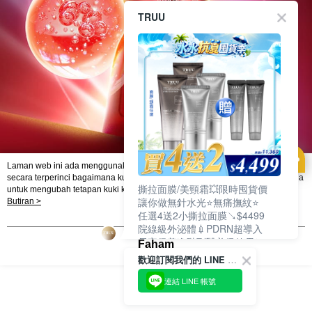
TRUU
Laman web ini ada menggunakan kuki. Sekiranya anda ingin mengetahui
secara terperinci bagaimana kuki digunakan di laman web ini, dan bagaimana
撕拉面膜/美頸霜💥限時囤貨價
untuk mengubah tetapan kuki komputer anda. Jika anda tidak mahu
讓你做無針水光⭐無痛撫紋⭐
menggunakan kuki di komputer anda, sila rujuk penerangan mengenai kuki.
Butiran >
Dasar Privasi
Laman web ini ada menggunakan kuki. Sekiranya anda ingin
任選4送2小撕拉面膜↘$4499
mengetahui secara terperinci bagaimana kuki digunakan di laman web ini,
院線級外泌體💉PDRN超導入
dan bagaimana untuk mengubah tetapan kuki komputer anda. Jika anda tidak
居家保養進階到醫美級效果❗
Faham
mahu menggunakan kuki di komputer anda, sila rujuk penerangan mengenai
歡迎訂閱我們的 LINE 官方帳號
kuki.
連結 LINE 帳號