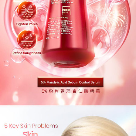
pembayaran akan dihantar selepas kitaran bil bulanan.
menerima pesanan anda semasa tempoh pembayaran (cth.: produk
NT$80/pesanan | Penghantaran percuma untuk pesanan
prapesanan atau produk yang mungkin mengambil masa yang lebih
Selepas mengakses bil melalui pautan dalam SMS, anda boleh
NT$1,880 atau lebih
lama untuk dihantar). Oleh itu, anda dikehendaki membuat pembayaran
menyelesaikan pembayaran anda melalui salah satu saluran berikut: kod
kepada AFTEE dalam tempoh sama ada anda menerima pesanan.
bar kedai serbaneka, kedai runcit Taiwan Mobile, pemindahan bank,
7-11取貨付款
JKOPay, atau iPASS MONEY.
Kedua, Sekatan Pembayaran
NT$80/pesanan | Penghantaran percuma untuk pesanan
1. Jumlah yang diperakui untuk pengguna kali pertama boleh sehingga
[Nota Penting]
NT$2,000 atau lebih
NT$10,000. Amaun diperakui sebenar yang diluluskan akan berdasarkan
keputusan pensijilan dan semakan oleh AFTEE.
Perkhidmatan ini disediakan oleh Taiwan Mobile Co., Ltd. (“Syarikat”),
付款後7-11取貨
2. Amaun perbelanjaan minimum mestilah lebih besar daripada NT$20.
yang membolehkan pelanggan membeli barangan atau perkhidmatan
3. Pada masa ini hanya tersedia untuk ahli Taiwan.
NT$80/pesanan | Penghantaran percuma untuk pesanan
melalui perkhidmatan ini pada masa transaksi. Hasil daripada pembelian
atau pembayaran ansuran akan dipindahkan oleh peniaga kepada
NT$1,880 atau lebih
Ketiga, Syarat Perkhidmatan
Syarikat, dan pelanggan hendaklah membuat pembayaran mengikut
Perkhidmatan AFTEE Beli Sekarang Bayar Kemudian disediakan oleh NP
perjanjian menggunakan sistem bil Syarikat.
台灣宅配(便利帶)
Taiwan, Inc. dan AFTEE akan membuat bil kepada pengguna. AFTEE
akan menggunakan data peribadi yang dikumpul (termasuk nama
NT$80/pesanan | Penghantaran percuma untuk pesanan
Untuk memenuhi hubungan kontrak yang terjalin melalui persetujuan
pembeli, no. telefon, nama penerima, no. telefon, alamat penerima) untuk
penggunaan OP Pay Later, peniaga akan memberikan maklumat peribadi
NT$1,880 atau lebih
penggunaan perkhidmatan. Sila rujuk kepada "Penyata Pengumpulan
anda (termasuk nama, nombor telefon, atau alamat) kepada Syarikat bagi
Data Peribadi, Pemprosesan, Penggunaan"
tujuan pengumpulan, pemprosesan dan penggunaan data yang
離島宅配
(https://aftee.tw/privacypolicy/
) untuk maklumat lanjut.
diperlukan untuk pengebilan ansuran, termasuk pengesahan,
NT$100/pesanan | Penghantaran percuma untuk pesanan
pengesahan semula dan pembetulan.
Jumlah yang diperakui untuk pengguna kali pertama yang lulus
NT$2,000 atau lebih
kelulusan boleh sehingga NT$10,000. Jika pengguna tidak membuat
Untuk terma perkhidmatan penuh, sila rujuk pautan berikut:
pembayaran dalam tempoh tersebut, yuran pembayaran lewat sebanyak
https://oppay.tw/userRule
" target="_blank" class="link revert-
宅配貨到付款
20% setahun akan dikenakan. Pengguna bawah umur dikehendaki