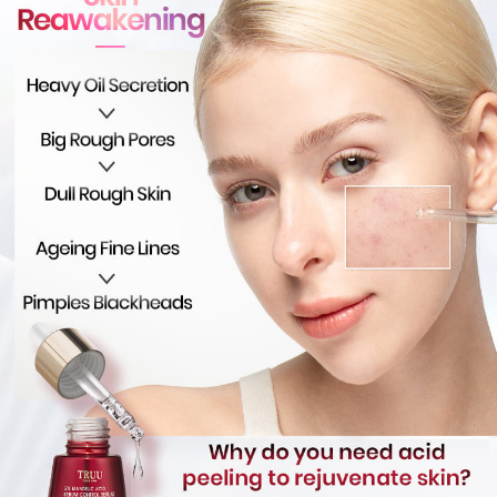
style">https://oppay.tw/userRule
mendapatkan kebenaran daripada ibu bapa atau penjaga yang sah
NT$100/pesanan | Penghantaran percuma untuk pesanan
untuk menggunakan AFTEE.
【Panduan Penggunaan Pembayaran Ansuran Gogo】
NT$2,000 atau lebih
1. Perkhidmatan ini disediakan oleh Taiwan Mobile, pengguna telefon
Sila hubungi NP Taiwan Inc. di
cs_tw@netprotections.co.jp
jika anda
mudah alih boleh segera menggunakan tanpa perlu memohon lagi.
海外配送(日韓地區請提供英文收件地址及姓
Kadar Penghantaran
mempunyai sebarang kebimbangan mengenai pemprosesan dan
(Hanya untuk nombor langganan peribadi, tidak terbuka untuk syarikat
penggunaan pada data peribadi. Jika anda tidak bersetuju dengan data
名，韓國址末端請提供收件人的個人通關碼)
dan kad prabayar)
peribadi yang disenaraikan seperti di atas akan dikumpul dan digunakan
2. Pilihan kaedah pembayaran "Pembayaran Ansuran Gogo", selepas
oleh AFTEE, sila jangan gunakan perkhidmatan ini.
海外配送 (新馬專屬)
Kadar Penghantaran
pesanan ditubuhkan, akan secara automatik dialihkan ke proses
transaksi Gogo, selepas pengesahan nombor telefon, pilih bilangan
海外配送(中國)
Kadar Penghantaran
ansuran yang diingini, tarikh akhir pembayaran, dan setelah
mengesahkan pembayaran, transaksi akan selesai.
3. Jumlah kelulusan sebenar, bilangan ansuran dan jumlah bayaran
adalah berdasarkan halaman pengesahan transaksi seterusnya.
4. Dalam masa 30 minit selepas pesanan ditubuhkan, jika tidak pergi
untuk mengesahkan transaksi atau jika tidak lulus semakan, pesanan
akan dibatalkan secara automatik. Jika terdapat situasi "pindah untuk
semakan khusus" yang tidak lulus, ini menunjukkan bahawa sistem
penilaian tidak mencukupi, tiada penjelasan mengenai kandungan
penilaian boleh diberikan.
【Penerangan Kaedah Pembayaran】
1. Pembayaran ansuran tidak digabungkan dalam bil telekomunikasi,
"Pembayaran Ansuran Gogo" akan menghantar SMS peringatan
pembayaran selepas tarikh penyelesaian bulanan.