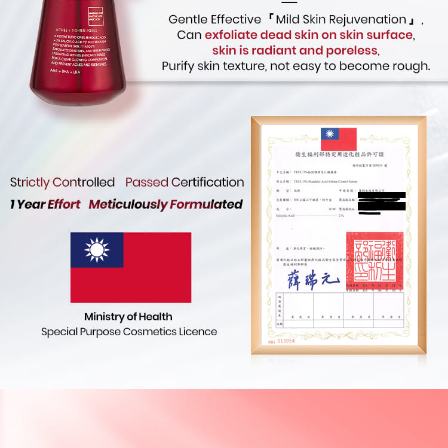
2. Melalui pautan SMS untuk membuka bil, anda boleh memilih untuk
membayar melalui "Kod bar kedai serbaneka / Kedai rasmi Taiwan
Mobile / Pemindahan bank / Pembayaran J街口 / iPASS MONEY" dan
saluran lain.
【Nota Penting】
1. Perkhidmatan ini disediakan oleh "Taiwan Mobile Co., Ltd." untuk
membolehkan pengguna membeli produk atau perkhidmatan melalui
perkhidmatan ini semasa transaksi, dan kedai akan menyerahkan hak
tuntutan harga jual/beli ansuran kepada syarikat ini untuk membayar bil
menggunakan bil syarikat ini.
2. Berdasarkan tujuan kontrak persetujuan pembayaran menggunakan
"Pembayaran Ansuran Gogo", kedai akan memberikan maklumat peribadi
anda (termasuk nama, telefon atau alamat) kepada Taiwan Mobile untuk
pengumpulan, pemprosesan dan penggunaan, untuk pengesahan,
semakan dan pembetulan data yang diperlukan untuk bil ansuran oleh
Taiwan Mobile.
3. Sila baca syarat perkhidmatan pengguna secara lengkap melalui
pautan berikut: https://oppay.tw/userRule