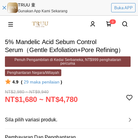
TRUU 童
Buka APP
Gunakan App Kami Sekarang
0
5% Mandelic Acid Sebum Control
Serum（Gentle Exfoliation+Pore Refining）
Penuh Pengambilan di Kedai Serbaneka, NT$999 penghataran
percuma
Penghantaran Negara/Wilayah
4.9
(
29
maka penilaian
)
NT$2,980 ~ NT$9,940
NT$1,680 ~ NT$4,780
Sila pilih variasi produk.
Pembayaran Dan Penghantaran