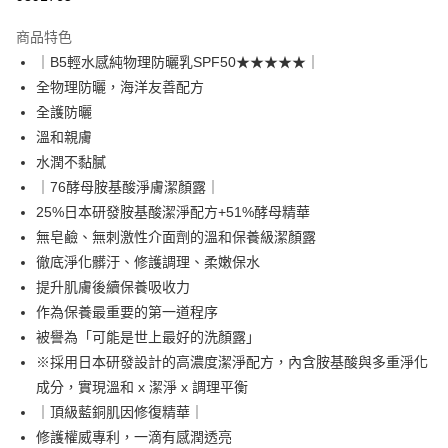
LINE Pay
商品特色
Apple Pay
｜B5輕水感純物理防曬乳SPF50★★★★★｜
全物理防曬，海洋友善配方
悠遊付
全護防曬
Google Pay
溫和親膚
水潤不黏膩
網路銀行/電子錢包
｜76酵母胺基酸淨膚潔顏露｜
相關說明
25%日本研發胺基酸潔淨配方+51%酵母精華
支援用馬幣 (MYR) 付款，結帳時商品金額可能因匯率變動而有所調整。
大哥付你分期
無皂鹼、無刺激性介面劑的溫和保養級潔顏露
相關說明
徹底淨化髒汙、修護調理、柔嫩保水
【大哥付你分期使用說明】
提升肌膚後續保養吸收力
AFTEE先享後付
1.本服務由台灣大哥大提供，台灣大哥大用戶可立即使用無須另外申請。
作為保養最重要的第一道程序
2.付款方式選擇「大哥付你分期」，訂單成立後會自動跳轉到大哥付的交易
相關說明
流程，驗證手機門號後，選擇欲分期的期數、繳款截止日，確認付款後即完
被譽為「可能是世上最好的洗顏露」
【關於「AFTEE先享後付」】
成交易。
ATM付款
AFTEE先享後付是「在收到商品之後才付款」的支付方式。 讓您購物簡單
※採用日本研發設計的高濃度潔淨配方，內含胺基酸與多重淨化
3.實際核准額度、可分期數及費用金額請依後續交易確認頁面所載為準。
便利好安心！
4.訂單成立30分鐘內，如未前往確認交易或遇審核未通過，訂單將自動取
成分，實現溫和 x 潔淨 x 調理平衡
貨到付款
１．簡單：不需註冊會員、不需綁卡、不需儲值。
消。如遇「轉專審核」未通過狀況，表示未達大哥付你分期系統評分，恕無
２．便利：只要手機號碼，簡訊認證，即可結帳。
｜頂級藍銅肌因修復精華｜
法說明評估內容。
３．安心：先確認商品／服務後，再付款。
修護權威專利，一滴有感潤透亮
【繳款方式說明】
運送方式