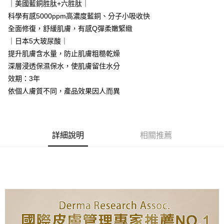
請求用戶進行身份認證。
｜美國藍銅胜肽+六胜肽｜
５．嚴禁一人註冊多個帳號或使用他人資訊註冊。若發現惡意使用之情形，
離島宅配
科學有感5000ppm高濃度藍銅、分子小吸收快
恩沛科技股份有限公司將有權停止該用戶之使用額度並採取法律行動。
每筆NT$100，滿NT$2,000(含以上)免運費
全面修復，舒緩肌膚，有感Q彈柔嫩緊緻
｜日本5大玻尿酸｜
宅配貨到付款
提升肌膚含水量，防止肌膚粗糙乾燥
每筆NT$100，滿NT$2,000(含以上)免運費
深層浸透保濕保水，使肌膚留住水分
海外配送(日韓地區請提供英文收件地址及姓名，韓國址末
查看運費
效期：3年
端請提供收件人的個人通關碼)
依個人膚質不同，產品效果因人而異
海外配送 (新馬專屬)
查看運費
海外配送(中國)
查看運費
詳細說明
相關推薦