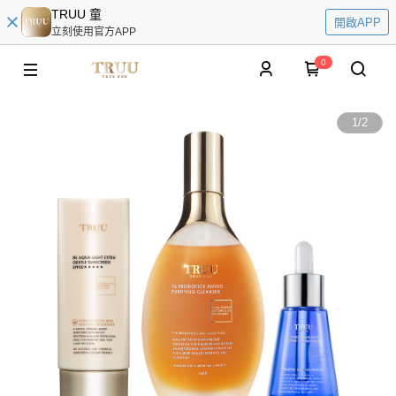
TRUU 童
開啟APP
立刻使用官方APP
0
1
/
2