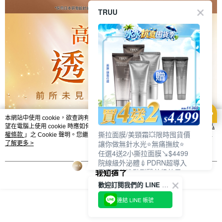
TRUU
本網站中使用 cookie，欲查詢有關本網站使用 cookie 方式之詳情，及若您不希
望在電腦上使用 cookie 時應如何變更電腦的 cookie 設定，請參閱本網站「
隱私
撕拉面膜/美頸霜💥限時囤貨價
權條款
」之 Cookie 聲明。您繼續使用本網站即表示您同意本公司得按本網站使
讓你做無針水光⭐無痛撫紋⭐
用條款之 Cookie 聲明使用 cookie。
了解更多 >
任選4送2小撕拉面膜↘$4499
院線級外泌體💉PDRN超導入
居家保養進階到醫美級效果❗
我知道了
歡迎訂閱我們的 LINE 官方帳號
連結 LINE 帳號