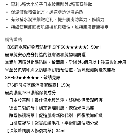
1.分期款項不併入電信帳單，「大哥付你分期」於每月結算日後寄送繳費提
專利5種大小分子日本玻尿酸與2種頂級胜肽
【「AFTEE先享後付」結帳流程】
全家取貨付款
醒簡訊。
１．於結帳方式選擇「AFTEE先享後付」後，將跳轉至「AFTEE先享後付」
保濕修復增強配方，迅速滲透保濕柔嫩
2.透過簡訊連結打開帳單後，可選擇「超商條碼／台灣大直營門市／銀行轉
每筆NT$80，滿NT$999(含以上)免運費
結帳頁面，進行簡訊認證並確認金額後，即可完成結帳。
帳／街口支付／iPASS MONEY」等通路繳費。
有效補水潤澤細緻毛孔，提升肌膚防禦力、修護力
２．訂單成立數日內，您將收到繳費通知簡訊。
付款後全家取貨
持續使用能回復肌膚機能與彈性，維持肌膚健康穩定
３．收到繳費通知簡訊後14天內，點擊此簡訊中的連結，可透過四大超商／
【注意事項】
ATM／網路銀行／等多元方式進行付款，方視為交易完成。
每筆NT$80，滿NT$1,880(含以上)免運費
1.本服務係由「台灣大哥大股份有限公司」（以下簡稱本公司）所提供，讓
※ 請注意：結帳手續完成當下不需立刻繳費，但若您需要取消訂單，請聯絡
銷售重點
用戶於交易時，得透過本服務購買商品或服務，並由商店將買賣／分期付款
購買商品的店家。未經商家同意取消之訂單仍視為有效，需透過AFTEE先享
萊爾富取貨付款
買賣價金債權讓與本公司後，依約使用本公司帳單繳交帳款。
【B5輕水感純物理防曬乳SPF50★★★★★】50ml
後付繳納相關費用。
2.基於同意付款使用「大哥付你分期」之契約關係目的，商店將以您的個人
每筆NT$80，滿NT$2,000(含以上)免運費
最單純安心成分打造的親膚溫和純物理防曬
※ 交易是否成功請以「AFTEE先享後付 」之結帳頁面顯示為準，若有關於
資料（包含姓名、電話或地址）提供予台灣大哥大進項蒐集、處理及利用，
是否繳費成功／繳費後需取消欲退款等相關疑問，請聯繫「AFTEE先享後付
無添加酒精與化學防曬，敏弱肌、孕婦與6個月以上孩童皆能使用
由本公司與您本人進行分期帳單所需資料之確認、核對及更正。
客戶支援中心」
https://netprotections.freshdesk.com/support/home
付款後萊爾富取貨
3.完整用戶服務條款，請詳閱以下連結：
https://oppay.tw/userRule
※產品包裝印刷之防曬為初始預估值，實際檢測防曬效能為
每筆NT$80，滿NT$1,880(含以上)免運費
【注意事項】
SPF50★★★★★，敬請見諒
１．透過由恩沛科技股份有限公司提供之「AFTEE先享後付」服務完成之交
【76酵母胺基酸淨膚潔顏露】150g
7-11取貨付款
易，需依本服務之必要範圍內提供個人資料，並將交易相關給付款項請求債
最高濃度76%濃縮保養成分！
權轉讓予恩沛科技股份有限公司。
每筆NT$80，滿NT$2,000(含以上)免運費
２．關於個人資料處理事宜，請瀏覽以下網址：
｜日本胺基酸｜最佳保水與洗淨，舒緩乾涸柔潤呵護
https://aftee.tw/terms/#terms3
付款後7-11取貨
｜德國二裂酵母｜穩定調理肌膚、恢復光澤亮麗
３．未成年的使用者請事先徵得法定代理人或監護人之同意方可使用
每筆NT$80，滿NT$1,880(含以上)免運費
「AFTEE先享後付」，若未經同意申辦者引起之損失，本公司不負相關責
｜酵母修護精華｜促進肌膚新陳代謝，回復柔嫩細緻
任。
｜白柳皮凝萃｜緊實細緻毛孔，平衡肌膚油脂分泌
台灣宅配(便利帶)
４．使用「AFTEE先享後付」時，將依據個別帳號之用戶狀況，依本公司即
【頂級藍銅肌因修復精華】34ml
時審查核予不同之上限額度；若仍有額度不足之情形，本公司將視審查結果
每筆NT$80，滿NT$1,880(含以上)免運費