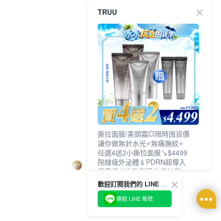
TRUU
撕拉面膜/美頸霜💥限時囤貨價
讓你做無針水光⭐無痛撫紋⭐
任選4送2小撕拉面膜↘$4499
院線級外泌體💉PDRN超導入
居家保養進階到醫美級效果❗
歡迎訂閱我們的 LINE 官方帳號
連結 LINE 帳號