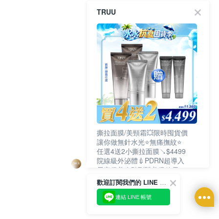
TRUU
撕拉面膜/美頸霜💥限時囤貨價
讓你做無針水光⭐無痛撫紋⭐
任選4送2小撕拉面膜↘$4499
院線級外泌體💉PDRN超導入
居家保養進階到醫美級效果❗
歡迎訂閱我們的 LINE 官方帳號
連結 LINE 帳號