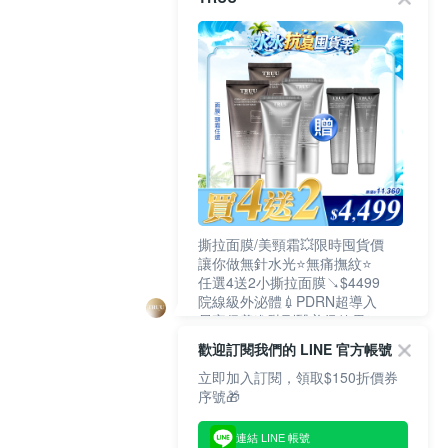
撕拉面膜/美頸霜💥限時囤貨價
讓你做無針水光⭐無痛撫紋⭐
任選4送2小撕拉面膜↘$4499
院線級外泌體💉PDRN超導入
居家保養進階到醫美級效果❗
歡迎訂閱我們的 LINE 官方帳號
立即加入訂閱，領取$150折價券
序號🎁
連結 LINE 帳號