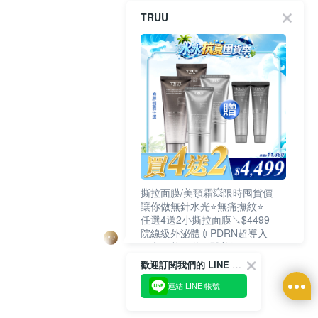
TRUU
撕拉面膜/美頸霜💥限時囤貨價
讓你做無針水光⭐無痛撫紋⭐
任選4送2小撕拉面膜↘$4499
院線級外泌體💉PDRN超導入
居家保養進階到醫美級效果❗
歡迎訂閱我們的 LINE 官方帳號
連結 LINE 帳號