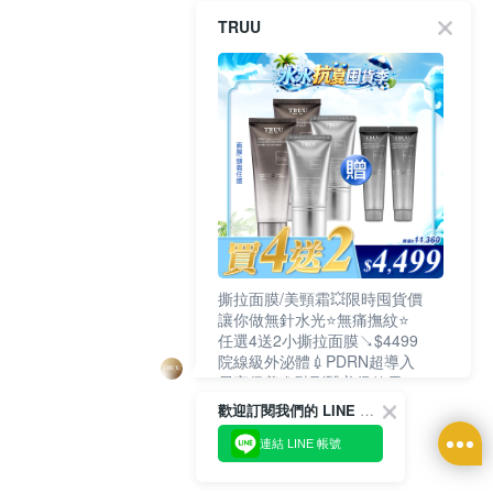
TRUU
撕拉面膜/美頸霜💥限時囤貨價
讓你做無針水光⭐無痛撫紋⭐
任選4送2小撕拉面膜↘$4499
院線級外泌體💉PDRN超導入
居家保養進階到醫美級效果❗
歡迎訂閱我們的 LINE 官方帳號
連結 LINE 帳號