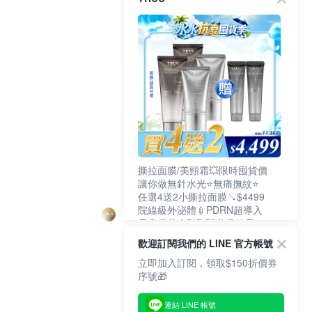
撕拉面膜/美頸霜💥限時囤貨價
讓你做無針水光⭐無痛撫紋⭐
任選4送2小撕拉面膜↘$4499
院線級外泌體💉PDRN超導入
居家保養進階到醫美級效果❗
歡迎訂閱我們的 LINE 官方帳號
立即加入訂閱，領取$150折價券
序號🎁
連結 LINE 帳號