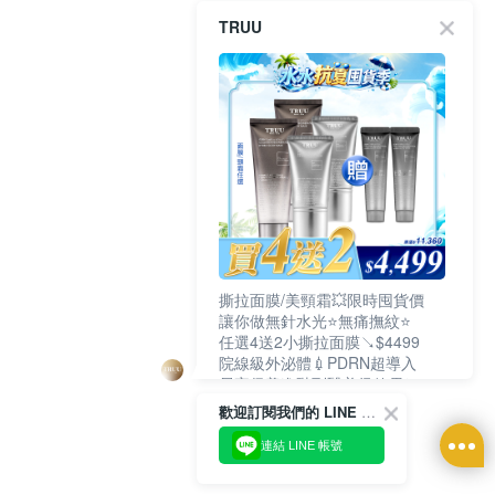
TRUU
撕拉面膜/美頸霜💥限時囤貨價
讓你做無針水光⭐無痛撫紋⭐
任選4送2小撕拉面膜↘$4499
院線級外泌體💉PDRN超導入
居家保養進階到醫美級效果❗
歡迎訂閱我們的 LINE 官方帳號
連結 LINE 帳號