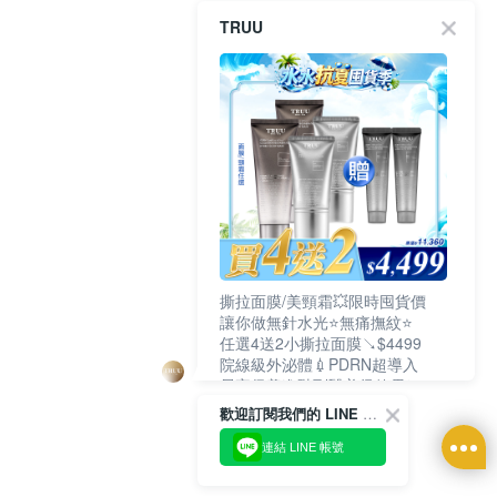
TRUU
撕拉面膜/美頸霜💥限時囤貨價
讓你做無針水光⭐無痛撫紋⭐
任選4送2小撕拉面膜↘$4499
院線級外泌體💉PDRN超導入
居家保養進階到醫美級效果❗
歡迎訂閱我們的 LINE 官方帳號
連結 LINE 帳號