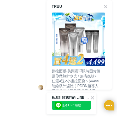
TRUU
撕拉面膜/美頸霜💥限時囤貨價
讓你做無針水光⭐無痛撫紋⭐
任選4送2小撕拉面膜↘$4499
院線級外泌體💉PDRN超導入
居家保養進階到醫美級效果❗
歡迎訂閱我們的 LINE 官方帳號
連結 LINE 帳號