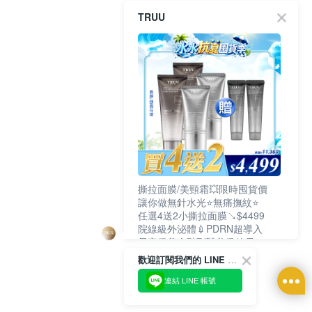
TRUU
撕拉面膜/美頸霜💥限時囤貨價
讓你做無針水光⭐無痛撫紋⭐
任選4送2小撕拉面膜↘$4499
院線級外泌體💉PDRN超導入
居家保養進階到醫美級效果❗
歡迎訂閱我們的 LINE 官方帳號
連結 LINE 帳號