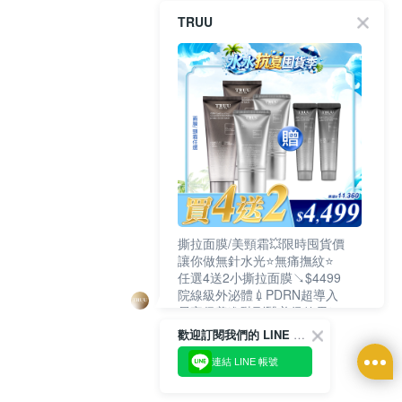
TRUU
撕拉面膜/美頸霜💥限時囤貨價
讓你做無針水光⭐無痛撫紋⭐
任選4送2小撕拉面膜↘$4499
院線級外泌體💉PDRN超導入
居家保養進階到醫美級效果❗
歡迎訂閱我們的 LINE 官方帳號
連結 LINE 帳號