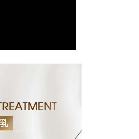
arikat, dan pelanggan hendaklah membuat pembayaran
atau lebih
erjanjian menggunakan sistem bil Syarikat.
arat Perkhidmatan
便利帶)
tan AFTEE Beli Sekarang Bayar Kemudian disediakan oleh
nuhi hubungan kontrak yang terjalin melalui persetujuan
, Inc. dan AFTEE akan membuat bil kepada pengguna. AFTEE
anan | Penghantaran percuma untuk pesanan
n OP Pay Later, peniaga akan memberikan maklumat
gunakan data peribadi yang dikumpul (termasuk nama
nda (termasuk nama, nombor telefon, atau alamat) kepada
atau lebih
o. telefon, nama penerima, no. telefon, alamat penerima)
bagi tujuan pengumpulan, pemprosesan dan penggunaan data
gunaan perkhidmatan. Sila rujuk kepada "Penyata
lukan untuk pengebilan ansuran, termasuk pengesahan,
an Data Peribadi, Pemprosesan, Penggunaan"
n semula dan pembetulan.
ee.tw/privacypolicy/
) untuk maklumat lanjut.
sanan | Penghantaran percuma untuk pesanan
atau lebih
a perkhidmatan penuh, sila rujuk pautan berikut:
g diperakui untuk pengguna kali pertama yang lulus
pay.tw/userRule
" target="_blank" class="link revert-
boleh sehingga NT$10,000. Jika pengguna tidak membuat
s://oppay.tw/userRule
付款
n dalam tempoh tersebut, yuran pembayaran lewat sebanyak
un akan dikenakan. Pengguna bawah umur dikehendaki
sanan | Penghantaran percuma untuk pesanan
 Penggunaan Pembayaran Ansuran Gogo】
an kebenaran daripada ibu bapa atau penjaga yang sah
atau lebih
matan ini disediakan oleh Taiwan Mobile, pengguna telefon
ggunakan AFTEE.
h boleh segera menggunakan tanpa perlu memohon lagi.
(日韓地區請提供英文收件地址及姓
uk nombor langganan peribadi, tidak terbuka untuk syarikat
Kadar Penghantaran
gi NP Taiwan Inc. di
cs_tw@netprotections.co.jp
jika anda
abayar)
 sebarang kebimbangan mengenai pemprosesan dan
址末端請提供收件人的個人通關碼)
n kaedah pembayaran "Pembayaran Ansuran Gogo", selepas
 pada data peribadi. Jika anda tidak bersetuju dengan data
tubuhkan, akan secara automatik dialihkan ke proses
ang disenaraikan seperti di atas akan dikumpul dan
(新馬專屬)
Kadar Penghantaran
Gogo, selepas pengesahan nombor telefon, pilih bilangan
oleh AFTEE, sila jangan gunakan perkhidmatan ini.
ng diingini, tarikh akhir pembayaran, dan setelah
中國)
Kadar Penghantaran
an pembayaran, transaksi akan selesai.
kelulusan sebenar, bilangan ansuran dan jumlah bayaran