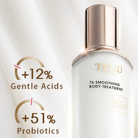
adalah ber
4. Dalam m
untuk meng
akan dibat
semakan kh
penilaian 
penilaian 
【Peneran
1. Pembaya
"Pembayar
pembayaran
2. Melalui
membayar m
Mobile / 
saluran lai
【Nota Pe
1. Perkhid
membolehk
perkhidmat
tuntutan h
menggunaka
2. Berdas
"Pembayar