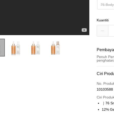
76 Body
Kuantiti
Pembaya
Penuh Pen
penghatar
Kaedah 
Ciri Prod
Kad Kredi
No. Produ
10103588
Pengambil
Ciri Produ
LINE Pay
｜76 Sm
12% Gen
Apple Pay