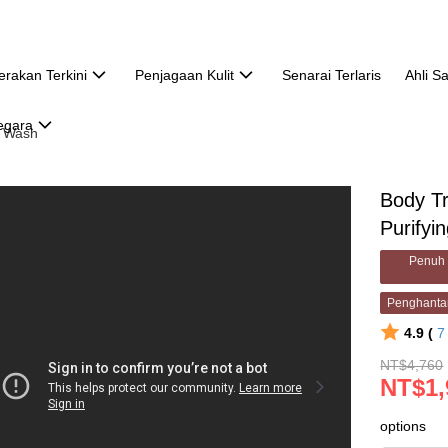
erakan Terkini
Penjagaan Kulit
Senarai Terlaris
Ahli S
egara
e Wash
Body T
Purifyi
Penuh 
Penghanta
4.9 (
NT$4,760
NT$1,
options