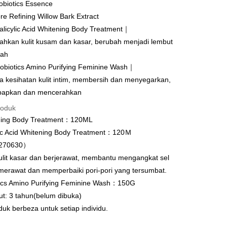
obiotics Essence
t
e Refining Willow Bark Extract
licylic Acid Whitening Body Treatment｜
y
hkan kulit kusam dan kasar, berubah menjadi lembut
 Dalam Talian/eWallet
rah
obiotics Amino Purifying Feminine Wash｜
pembayaran dalam Ringgit Malaysia (MYR), jumlah produk
ter
selaraskan disebabkan turun naik kadar pertukaran semasa
 kesihatan kulit intim, membersih dan menyegarkan,
n.
apkan dan mencerahkan
nggunaan untuk OP Pay Later]
roduk
an ini disediakan oleh Taiwan Mobile dan tersedia untuk
hing Body Treatment：120ML
Taiwan Mobile tanpa memerlukan permohonan tambahan.
Mengenai Perkhidmatan AFTEE Beli Sekarang Bayar
lic Acid Whitening Body Treatment：120Ｍ
an ATM
270630）
memilih OP Pay Later sebagai kaedah pembayaran, sistem
 memilih AFTEE sebagai kaedah pembayaran, mesej
rahkan anda secara automatik ke proses transaksi OP Pay
asa Penghantaran
n AFTEE akan muncul.
ulit kasar dan berjerawat, membantu mengangkat sel
pas pesanan dibuat. Anda perlu mengesahkan nombor telefon
oleh meneruskan pembayaran selepas pengesahan SMS.
, merawat dan memperbaiki pori-pori yang tersumbat.
 anda, memilih bilangan ansuran, dan menetapkan tarikh
ayaran diperlukan apabila pesanan disahkan. Produk akan
ayaran. Transaksi akan dianggap selesai setelah
tics Amino Purifying Feminine Wash：150G
e alamat yang ditetapkan.
Penghantaran
n disahkan.
h pesanan disahkan, anda akan menerima SMS pembayaran
ut: 3 tahun(belum dibuka)
hli aplikasi akan menerima pemberitahuan tolak aplikasi
付款
uk berbeza untuk setiap individu.
 yang diluluskan, tempoh ansuran yang tersedia, dan yuran
anan | Penghantaran percuma untuk pesanan
akan adalah tertakluk kepada maklumat yang dinyatakan
ayaran diperlukan apabila anda menerima produk. Sila buat