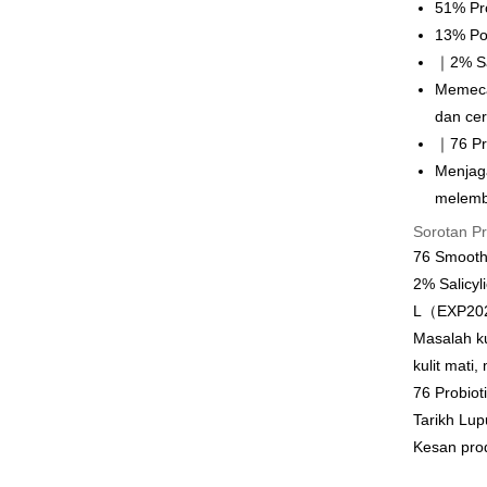
51% Pr
Easy Walle
13% Por
｜2% Sa
Google Pa
Memeca
Perbankan
dan ce
Deskripsi
｜76 Pr
Sokongan 
OP Pay La
mungkin di
Menjaga
pembayara
Deskripsi
melemb
[Terma Pe
AFTEE
Sorotan P
Perkhidmat
Deskripsi
76 Smoot
pengguna 
Pertama, 
2% Salicy
Pemindah
Kemudian
L（EXP20
Jika anda 
1. Dengan
akan menga
Tunai sem
pengesaha
Masalah k
Later sele
2. Anda b
kulit mati
mudah alih
3. Tiada b
akhir pemb
76 Probio
dihantar k
Pilihan 
pembayara
4. Setela
Tarikh Lup
manakala a
全家取貨
Kesan prod
Had kredit
AFTEE.
NT$80/pes
yang diken
5. Tiada b