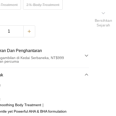
 Treatment
2％ Body Treatment
Bersihkan
Sejarah
ran Dan Penghantaran
gambilan di Kedai Serbaneka, NT$999
an percuma
Pembayaran
uk
t (Bayaran Penuh)
k
an di Kedai Serbaneka
k
oothing Body Treatment｜
tle yet Powerful AHA & BHA formulation