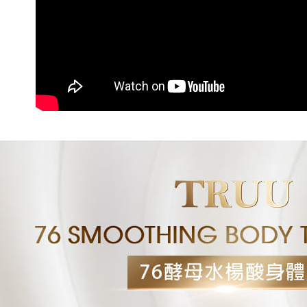
kepada Sy
NT$1,880 
mengikut p
Ketiga, Sy
台灣宅配(
Perkhidma
Untuk meme
NP Taiwan
NT$80/pes
penggunaa
akan meng
peribadi a
NT$1,880 
pembeli, n
Syarikat 
untuk peng
yang diper
離島宅配
Pengumpul
pengesaha
(https://aft
NT$100/pe
NT$2,000 
Untuk term
Jumlah yan
https://op
kelulusan 
style">http
宅配貨到
pembayara
20% setah
NT$100/pe
【Panduan
mendapatk
NT$2,000 
1. Perkhid
untuk men
mudah ali
海外配送
(Hanya unt
Sila hubun
dan kad pr
mempunyai
名，韓國
2. Piliha
penggunaan
pesanan di
peribadi y
海外配送 
transaksi 
digunakan 
ansuran ya
海外配送(
mengesahk
3. Jumlah 