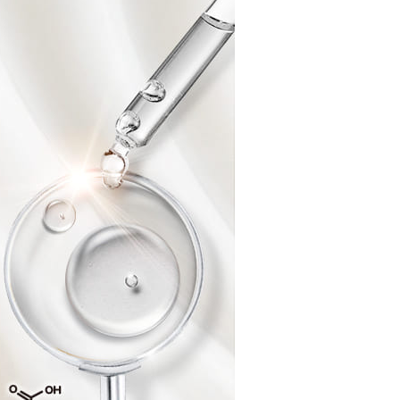
dasarkan halaman pengesahan transaksi seterusnya.
asa 30 minit selepas pesanan ditubuhkan, jika tidak pergi
esahkan transaksi atau jika tidak lulus semakan, pesanan
alkan secara automatik. Jika terdapat situasi "pindah untuk
usus" yang tidak lulus, ini menunjukkan bahawa sistem
tidak mencukupi, tiada penjelasan mengenai kandungan
boleh diberikan.
gan Kaedah Pembayaran】
ran ansuran tidak digabungkan dalam bil telekomunikasi,
an Ansuran Gogo" akan menghantar SMS peringatan
 selepas tarikh penyelesaian bulanan.
 pautan SMS untuk membuka bil, anda boleh memilih untuk
elalui "Kod bar kedai serbaneka / Kedai rasmi Taiwan
Pemindahan bank / Pembayaran J街口 / iPASS MONEY" dan
n.
nting】
matan ini disediakan oleh "Taiwan Mobile Co., Ltd." untuk
an pengguna membeli produk atau perkhidmatan melalui
an ini semasa transaksi, dan kedai akan menyerahkan hak
arga jual/beli ansuran kepada syarikat ini untuk membayar bil
n bil syarikat ini.
arkan tujuan kontrak persetujuan pembayaran menggunakan
an Ansuran Gogo", kedai akan memberikan maklumat