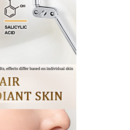
nda (termasuk nama, telefon atau alamat) kepada Taiwan
tuk pengumpulan, pemprosesan dan penggunaan, untuk
, semakan dan pembetulan data yang diperlukan untuk bil
eh Taiwan Mobile.
ca syarat perkhidmatan pengguna secara lengkap melalui
kut: https://oppay.tw/userRule