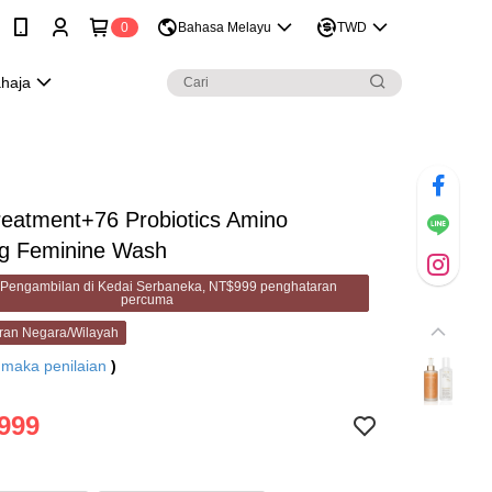
0
Bahasa Melayu
TWD
ahaja
reatment+76 Probiotics Amino
ng Feminine Wash
Pengambilan di Kedai Serbaneka, NT$999 penghataran
percuma
ran Negara/Wilayah
7
maka penilaian
)
999