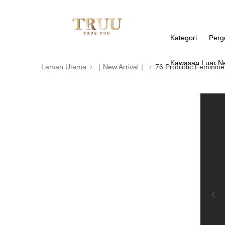
Kategori
Perg
Kawasan Luar N
Laman Utama
｜New Arrival｜
76 Probiotic Feminin