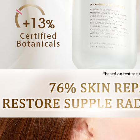
peribadi a
Mobile un
pengesahan
ansuran ol
3. Sila ba
pautan beri