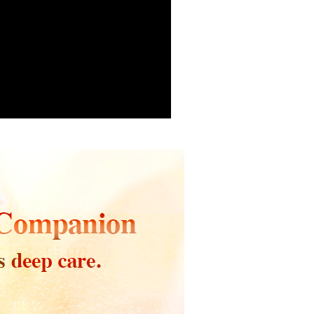
nuhi hubungan kontrak yang terjalin melalui persetujuan
, Inc. dan AFTEE akan membuat bil kepada pengguna. AFTEE
anan | Penghantaran percuma untuk pesanan
n OP Pay Later, peniaga akan memberikan maklumat
gunakan data peribadi yang dikumpul (termasuk nama
nda (termasuk nama, nombor telefon, atau alamat) kepada
atau lebih
o. telefon, nama penerima, no. telefon, alamat penerima)
bagi tujuan pengumpulan, pemprosesan dan penggunaan data
gunaan perkhidmatan. Sila rujuk kepada "Penyata
lukan untuk pengebilan ansuran, termasuk pengesahan,
an Data Peribadi, Pemprosesan, Penggunaan"
n semula dan pembetulan.
ee.tw/privacypolicy/
) untuk maklumat lanjut.
sanan | Penghantaran percuma untuk pesanan
atau lebih
a perkhidmatan penuh, sila rujuk pautan berikut:
g diperakui untuk pengguna kali pertama yang lulus
pay.tw/userRule
" target="_blank" class="link revert-
boleh sehingga NT$10,000. Jika pengguna tidak membuat
s://oppay.tw/userRule
付款
n dalam tempoh tersebut, yuran pembayaran lewat sebanyak
un akan dikenakan. Pengguna bawah umur dikehendaki
sanan | Penghantaran percuma untuk pesanan
 Penggunaan Pembayaran Ansuran Gogo】
an kebenaran daripada ibu bapa atau penjaga yang sah
atau lebih
matan ini disediakan oleh Taiwan Mobile, pengguna telefon
ggunakan AFTEE.
h boleh segera menggunakan tanpa perlu memohon lagi.
(日韓地區請提供英文收件地址及姓
uk nombor langganan peribadi, tidak terbuka untuk syarikat
Kadar Penghantaran
gi NP Taiwan Inc. di
cs_tw@netprotections.co.jp
jika anda
abayar)
 sebarang kebimbangan mengenai pemprosesan dan
址末端請提供收件人的個人通關碼)
n kaedah pembayaran "Pembayaran Ansuran Gogo", selepas
 pada data peribadi. Jika anda tidak bersetuju dengan data
tubuhkan, akan secara automatik dialihkan ke proses
ang disenaraikan seperti di atas akan dikumpul dan
(新馬專屬)
Kadar Penghantaran
Gogo, selepas pengesahan nombor telefon, pilih bilangan
oleh AFTEE, sila jangan gunakan perkhidmatan ini.
ng diingini, tarikh akhir pembayaran, dan setelah
中國)
Kadar Penghantaran
an pembayaran, transaksi akan selesai.
kelulusan sebenar, bilangan ansuran dan jumlah bayaran
dasarkan halaman pengesahan transaksi seterusnya.
asa 30 minit selepas pesanan ditubuhkan, jika tidak pergi
esahkan transaksi atau jika tidak lulus semakan, pesanan