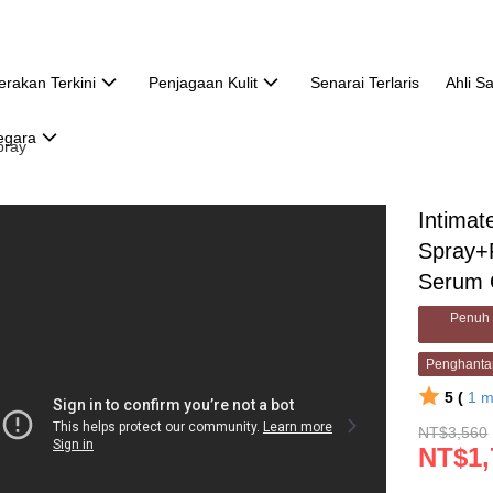
erakan Terkini
Penjagaan Kulit
Senarai Terlaris
Ahli S
egara
pray
Intimat
Spray+F
Serum 
Penuh 
Penghanta
5 (
1
m
NT$3,560
NT$1,