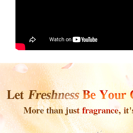
Untuk meme
NP Taiwan
NT$80/pes
penggunaa
akan meng
peribadi a
NT$1,880 
pembeli, n
Syarikat 
untuk peng
yang diper
離島宅配
Pengumpul
pengesaha
(https://aft
NT$100/pe
NT$2,000 
Untuk term
Jumlah yan
https://op
kelulusan 
style">http
宅配貨到
pembayara
20% setah
NT$100/pe
【Panduan
mendapatk
NT$2,000 
1. Perkhid
untuk men
mudah ali
海外配送
(Hanya unt
Sila hubun
dan kad pr
mempunyai
名，韓國
2. Piliha
penggunaan
pesanan di
peribadi y
海外配送 
transaksi 
digunakan 
ansuran ya
海外配送(
mengesahk
3. Jumlah 
adalah ber
4. Dalam m
untuk meng