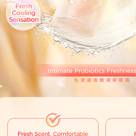
ansuran ol
3. Sila ba
pautan beri