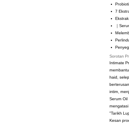
Probiot
Google Pa
7 Ekst
Perbankan
Ekstrak
Deskripsi
｜Seru
Sokongan 
OP Pay La
mungkin di
Melemb
pembayara
Deskripsi
Perlind
[Terma Pe
Penyeg
AFTEE
Perkhidmat
Deskripsi
Sorotan P
pengguna 
Pertama, 
Intimate 
Pemindah
Kemudian
membantu 
Jika anda 
1. Dengan
akan menga
Tunai sem
pengesaha
haid, sel
Later sele
2. Anda b
berterusa
mudah alih
3. Tiada b
akhir pemb
intim, men
dihantar k
Pilihan 
pembayara
4. Setela
Serum Oi
manakala a
全家取貨
mengatasi
Had kredit
AFTEE.
NT$80/pes
yang diken
5. Tiada b
"Tarikh Lu
pada hala
pembayara
NT$999 at
Kesan prod
dalam tal
Jika trans
aplikasi A