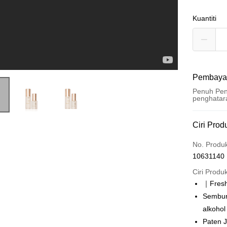
Kuantiti
Pembaya
Penuh Pen
penghatar
Kaedah 
Ciri Prod
Kad Kredi
No. Produ
10631140
Pengambil
Ciri Produ
LINE Pay
｜Fres
Sembur 
Apple Pay
alkoho
Easy Walle
Paten 