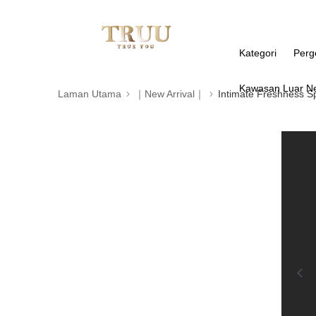
Kategori
Perg
Kawasan Luar N
Laman Utama
｜New Arrival｜
Intimate Freshness S