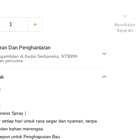
Bersihkan
Sejarah
ran Dan Penghantaran
gambilan di Kedai Serbaneka, NT$999
an percuma
Pembayaran
uk
t (Bayaran Penuh)
k
an di Kedai Serbaneka
k
hness Spray｜
setiap hari untuk rasa segar dan nyaman, tanpa
l dan bahan merengsa.
t
Jepun untuk Penghapusan Bau