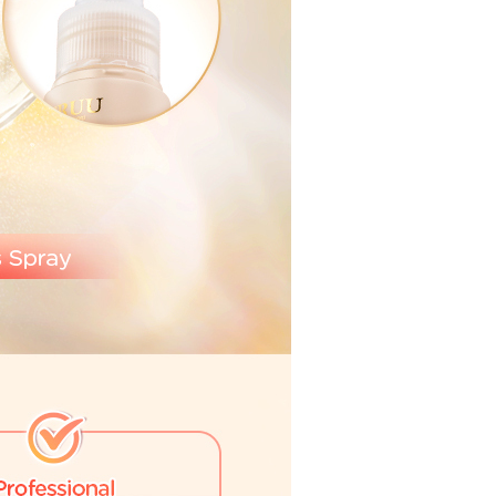
eh Taiwan Mobile.
ca syarat perkhidmatan pengguna secara lengkap melalui
kut: https://oppay.tw/userRule