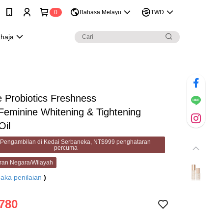
0
Bahasa Melayu
TWD
ahaja
e Probiotics Freshness
eminine Whitening & Tightening
Oil
Pengambilan di Kedai Serbaneka, NT$999 penghataran
percuma
ran Negara/Wilayah
aka penilaian
)
780