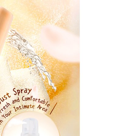
alkan secara automatik. Jika terdapat situasi "pindah untuk
usus" yang tidak lulus, ini menunjukkan bahawa sistem
tidak mencukupi, tiada penjelasan mengenai kandungan
boleh diberikan.
gan Kaedah Pembayaran】
ran ansuran tidak digabungkan dalam bil telekomunikasi,
an Ansuran Gogo" akan menghantar SMS peringatan
 selepas tarikh penyelesaian bulanan.
 pautan SMS untuk membuka bil, anda boleh memilih untuk
elalui "Kod bar kedai serbaneka / Kedai rasmi Taiwan
Pemindahan bank / Pembayaran J街口 / iPASS MONEY" dan
n.
nting】
matan ini disediakan oleh "Taiwan Mobile Co., Ltd." untuk
an pengguna membeli produk atau perkhidmatan melalui
an ini semasa transaksi, dan kedai akan menyerahkan hak
arga jual/beli ansuran kepada syarikat ini untuk membayar bil
n bil syarikat ini.
arkan tujuan kontrak persetujuan pembayaran menggunakan
an Ansuran Gogo", kedai akan memberikan maklumat
nda (termasuk nama, telefon atau alamat) kepada Taiwan
tuk pengumpulan, pemprosesan dan penggunaan, untuk
, semakan dan pembetulan data yang diperlukan untuk bil