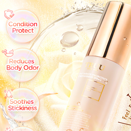
akan dibat
semakan kh
penilaian 
penilaian 
【Peneran
1. Pembaya
"Pembayar
pembayaran
2. Melalui
membayar m
Mobile / 
saluran lai
【Nota Pe
1. Perkhid
membolehk
perkhidmat
tuntutan h
menggunaka
2. Berdas
"Pembayar
peribadi a
Mobile un
pengesahan