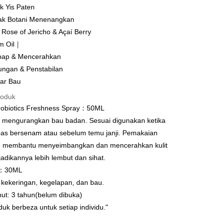
ik Yis Paten
y
rak Botani Menenangkan
 Dalam Talian/eWallet
 Rose of Jericho & Açaí Berry
m Oil｜
pembayaran dalam Ringgit Malaysia (MYR), jumlah produk
ter
selaraskan disebabkan turun naik kadar pertukaran semasa
ap & Mencerahkan
n.
ungan & Penstabilan
nggunaan untuk OP Pay Later]
ar Bau
an ini disediakan oleh Taiwan Mobile dan tersedia untuk
roduk
Taiwan Mobile tanpa memerlukan permohonan tambahan.
Mengenai Perkhidmatan AFTEE Beli Sekarang Bayar
Probiotics Freshness Spray：50ML
an ATM
mengurangkan bau badan. Sesuai digunakan ketika
memilih OP Pay Later sebagai kaedah pembayaran, sistem
 memilih AFTEE sebagai kaedah pembayaran, mesej
rahkan anda secara automatik ke proses transaksi OP Pay
asa Penghantaran
n AFTEE akan muncul.
epas bersenam atau sebelum temu janji. Pemakaian
pas pesanan dibuat. Anda perlu mengesahkan nombor telefon
oleh meneruskan pembayaran selepas pengesahan SMS.
n membantu menyeimbangkan dan mencerahkan kulit
 anda, memilih bilangan ansuran, dan menetapkan tarikh
ayaran diperlukan apabila pesanan disahkan. Produk akan
ayaran. Transaksi akan dianggap selesai setelah
jadikannya lebih lembut dan sihat.
e alamat yang ditetapkan.
Penghantaran
n disahkan.
h pesanan disahkan, anda akan menerima SMS pembayaran
l：30ML
hli aplikasi akan menerima pemberitahuan tolak aplikasi
付款
 kekeringan, kegelapan, dan bau.
 yang diluluskan, tempoh ansuran yang tersedia, dan yuran
anan | Penghantaran percuma untuk pesanan
akan adalah tertakluk kepada maklumat yang dinyatakan
ayaran diperlukan apabila anda menerima produk. Sila buat
put: 3 tahun(belum dibuka)
man pengesahan transaksi seterusnya.
n di empat kedai serbaneka utama, ATM atau perbankan
au lebih
uk berbeza untuk setiap individu."
ian dengan SMS pembayaran atau pemberitahuan tolak
aksi tidak disahkan dalam masa 30 minit selepas pesanan
FTEE.