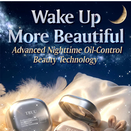
宅配貨到付款
20% setahun akan dikenakan. Pengguna bawah umur dikehendaki
style">https://oppay.tw/userRule
mendapatkan kebenaran daripada ibu bapa atau penjaga yang sah
NT$100/pesanan | Penghantaran percuma untuk pesanan
untuk menggunakan AFTEE.
【Panduan Penggunaan Pembayaran Ansuran Gogo】
NT$2,000 atau lebih
1. Perkhidmatan ini disediakan oleh Taiwan Mobile, pengguna telefon
Sila hubungi NP Taiwan Inc. di
cs_tw@netprotections.co.jp
jika anda
mudah alih boleh segera menggunakan tanpa perlu memohon lagi.
海外配送(日韓地區請提供英文收件地址及姓
Kadar Penghantaran
mempunyai sebarang kebimbangan mengenai pemprosesan dan
(Hanya untuk nombor langganan peribadi, tidak terbuka untuk syarikat
penggunaan pada data peribadi. Jika anda tidak bersetuju dengan data
名，韓國址末端請提供收件人的個人通關碼)
dan kad prabayar)
peribadi yang disenaraikan seperti di atas akan dikumpul dan digunakan
2. Pilihan kaedah pembayaran "Pembayaran Ansuran Gogo", selepas
oleh AFTEE, sila jangan gunakan perkhidmatan ini.
海外配送 (新馬專屬)
Kadar Penghantaran
pesanan ditubuhkan, akan secara automatik dialihkan ke proses
transaksi Gogo, selepas pengesahan nombor telefon, pilih bilangan
海外配送(中國)
Kadar Penghantaran
ansuran yang diingini, tarikh akhir pembayaran, dan setelah
mengesahkan pembayaran, transaksi akan selesai.
3. Jumlah kelulusan sebenar, bilangan ansuran dan jumlah bayaran
adalah berdasarkan halaman pengesahan transaksi seterusnya.
4. Dalam masa 30 minit selepas pesanan ditubuhkan, jika tidak pergi
untuk mengesahkan transaksi atau jika tidak lulus semakan, pesanan
akan dibatalkan secara automatik. Jika terdapat situasi "pindah untuk
semakan khusus" yang tidak lulus, ini menunjukkan bahawa sistem
penilaian tidak mencukupi, tiada penjelasan mengenai kandungan
penilaian boleh diberikan.
【Penerangan Kaedah Pembayaran】
1. Pembayaran ansuran tidak digabungkan dalam bil telekomunikasi,
"Pembayaran Ansuran Gogo" akan menghantar SMS peringatan
pembayaran selepas tarikh penyelesaian bulanan.