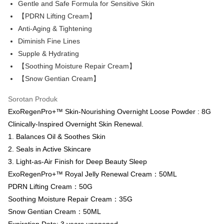
Gentle and Safe Formula for Sensitive Skin
AFTEE
Perkhidmatan ini disediakan oleh Taiwan Mobile dan tersedia untuk
【PDRN Lifting Cream】
Deskripsi
pengguna Taiwan Mobile tanpa memerlukan permohonan tambahan.
Pertama, Mengenai Perkhidmatan AFTEE Beli Sekarang Bayar Kemudian
Anti-Aging & Tightening
Pemindahan ATM
1. Dengan memilih AFTEE sebagai kaedah pembayaran, mesej
Diminish Fine Lines
Jika anda memilih OP Pay Later sebagai kaedah pembayaran, sistem
pengesahan AFTEE akan muncul.
akan mengarahkan anda secara automatik ke proses transaksi OP Pay
Tunai semasa Penghantaran
Supple & Hydrating
2. Anda boleh meneruskan pembayaran selepas pengesahan SMS.
Later selepas pesanan dibuat. Anda perlu mengesahkan nombor telefon
3. Tiada bayaran diperlukan apabila pesanan disahkan. Produk akan
【Soothing Moisture Repair Cream】
mudah alih anda, memilih bilangan ansuran, dan menetapkan tarikh
dihantar ke alamat yang ditetapkan.
Pilihan Penghantaran
akhir pembayaran. Transaksi akan dianggap selesai setelah pembayaran
【Snow Gentian Cream】
4. Setelah pesanan disahkan, anda akan menerima SMS pembayaran
disahkan.
manakala ahli aplikasi akan menerima pemberitahuan tolak aplikasi
全家取貨付款
Sorotan Produk
AFTEE.
Had kredit yang diluluskan, tempoh ansuran yang tersedia, dan yuran
NT$80/pesanan | Penghantaran percuma untuk pesanan
5. Tiada bayaran diperlukan apabila anda menerima produk. Sila buat
ExoRegenPro+™ Skin-Nourishing Overnight Loose Powder : 8G
yang dikenakan adalah tertakluk kepada maklumat yang dinyatakan
pembayaran di empat kedai serbaneka utama, ATM atau perbankan
NT$999 atau lebih
pada halaman pengesahan transaksi seterusnya.
Clinically-Inspired Overnight Skin Renewal.
dalam talian dengan SMS pembayaran atau pemberitahuan tolak aplikasi
AFTEE.
1. Balances Oil & Soothes Skin
付款後全家取貨
Jika transaksi tidak disahkan dalam masa 30 minit selepas pesanan
2. Seals in Active Skincare
dibuat, atau jika permohonan gagal dalam proses semakan, pesanan
NT$80/pesanan | Penghantaran percuma untuk pesanan
Sila ambil perhatian bahawa tempoh pembayaran adalah 14 hari. Walau
akan dibatalkan secara automatik. Jika permohonan gagal pada
3. Light-as-Air Finish for Deep Beauty Sleep
NT$1,880 atau lebih
bagaimanapun, bagi mereka yang telah memuat turun Aplikasi AFTEE
peringkat "semakan manual", ini bermakna kriteria pemarkahan sistem
dan mendaftar sebagai ahli AFTEE boleh menikmati tempoh pembayaran
ExoRegenPro+™ Royal Jelly Renewal Cream：50ML
tidak dipenuhi; butiran penilaian khusus tidak akan didedahkan.
sehingga 45 hari.
萊爾富取貨付款
PDRN Lifting Cream：50G
NT$80/pesanan | Penghantaran percuma untuk pesanan
[Arahan Pembayaran]
Soothing Moisture Repair Cream：35G
Tempoh pembayaran dikira dari masa kedai meminta pembayaran anda,
NT$2,000 atau lebih
ditambah dengan bilangan hari yang boleh dilanjutkan oleh AFTEE. Anda
Snow Gentian Cream：50ML
Pembayaran ansuran melalui OP Pay Later akan dibilkan secara
boleh melanjutkan tempoh pembayaran anda sebelum anda menerima
berasingan dan tidak termasuk dalam bil telekom anda. SMS peringatan