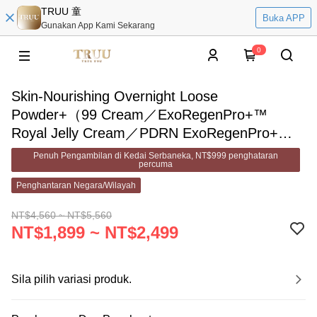
TRUU 童
Buka APP
Gunakan App Kami Sekarang
0
Skin-Nourishing Overnight Loose
Powder+（99 Cream／ExoRegenPro+™
Royal Jelly Cream／PDRN ExoRegenPro+™
Cream／Soothing Cream／Snow Gentian
Penuh Pengambilan di Kedai Serbaneka, NT$999 penghataran
percuma
Cream）Pick 1
Penghantaran Negara/Wilayah
NT$4,560 ~ NT$5,560
NT$1,899 ~ NT$2,499
Sila pilih variasi produk.