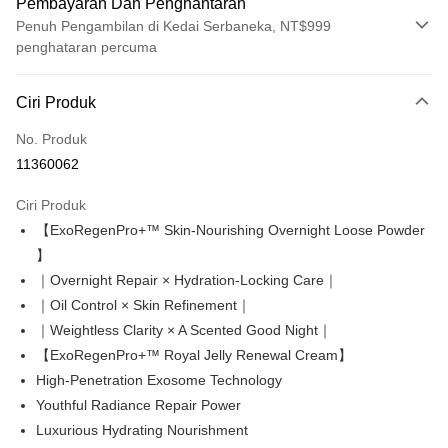
Pembayaran Dan Penghantaran
Penuh Pengambilan di Kedai Serbaneka, NT$999
penghataran percuma
Kaedah Pembayaran
Ciri Produk
Kad Kredit (Bayaran Penuh)
No. Produk
Pengambilan di Kedai Serbaneka
11360062
LINE Pay
Ciri Produk
Apple Pay
【ExoRegenPro+™ Skin-Nourishing Overnight Loose Powder
】
Easy Wallet
｜Overnight Repair × Hydration-Locking Care｜
Google Pay
｜Oil Control × Skin Refinement｜
｜Weightless Clarity × A Scented Good Night｜
Perbankan Dalam Talian/eWallet
【ExoRegenPro+™ Royal Jelly Renewal Cream】
Deskripsi
Sokongan pembayaran dalam Ringgit Malaysia (MYR), jumlah produk
High-Penetration Exosome Technology
OP Pay Later
mungkin diselaraskan disebabkan turun naik kadar pertukaran semasa
Youthful Radiance Repair Power
pembayaran.
Deskripsi
Luxurious Hydrating Nourishment
[Terma Penggunaan untuk OP Pay Later]