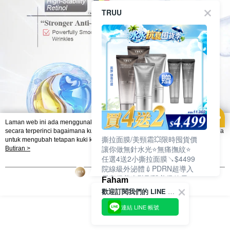
TRUU
Laman web ini ada menggunakan kuki. Sekiranya anda ingin mengetahui
secara terperinci bagaimana kuki digunakan di laman web ini, dan bagaimana
撕拉面膜/美頸霜💥限時囤貨價
untuk mengubah tetapan kuki komputer anda. Jika anda tidak mahu
讓你做無針水光⭐無痛撫紋⭐
menggunakan kuki di komputer anda, sila rujuk penerangan mengenai kuki.
Butiran >
Dasar Privasi
Laman web ini ada menggunakan kuki. Sekiranya anda ingin
任選4送2小撕拉面膜↘$4499
mengetahui secara terperinci bagaimana kuki digunakan di laman web ini,
院線級外泌體💉PDRN超導入
dan bagaimana untuk mengubah tetapan kuki komputer anda. Jika anda tidak
居家保養進階到醫美級效果❗
Faham
mahu menggunakan kuki di komputer anda, sila rujuk penerangan mengenai
歡迎訂閱我們的 LINE 官方帳號
kuki.
連結 LINE 帳號