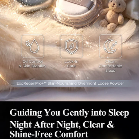
2. Melalui pautan SMS untuk membuka bil, anda boleh memilih untuk
membayar melalui "Kod bar kedai serbaneka / Kedai rasmi Taiwan
Mobile / Pemindahan bank / Pembayaran J街口 / iPASS MONEY" dan
saluran lain.
【Nota Penting】
1. Perkhidmatan ini disediakan oleh "Taiwan Mobile Co., Ltd." untuk
membolehkan pengguna membeli produk atau perkhidmatan melalui
perkhidmatan ini semasa transaksi, dan kedai akan menyerahkan hak
tuntutan harga jual/beli ansuran kepada syarikat ini untuk membayar bil
menggunakan bil syarikat ini.
2. Berdasarkan tujuan kontrak persetujuan pembayaran menggunakan
"Pembayaran Ansuran Gogo", kedai akan memberikan maklumat peribadi
anda (termasuk nama, telefon atau alamat) kepada Taiwan Mobile untuk
pengumpulan, pemprosesan dan penggunaan, untuk pengesahan,
semakan dan pembetulan data yang diperlukan untuk bil ansuran oleh
Taiwan Mobile.
3. Sila baca syarat perkhidmatan pengguna secara lengkap melalui
pautan berikut: https://oppay.tw/userRule